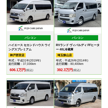
バンコン
バンコン
ハイエース セカンドハウス ウイ
RVランド ヴィバルディ FFヒータ
ングスプレミアム
ー 40L冷蔵庫
神戸西宮店
埼玉狭山店
年式
：平成31年(2019年)
年式
：平成26年(2014年)
走行距離
：37,036km
走行距離
：80,400km
606.1万円
392.3万円
(税込)
(税込)