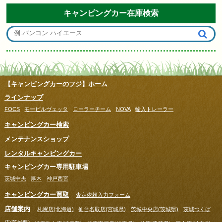
キャンピングカー在庫検索
【キャンピングカーのフジ】ホーム
ラインナップ
FOCS
モービルヴェッタ
ローラーチーム
NOVA
輸入トレーラー
キャンピングカー検索
メンテナンスショップ
レンタルキャンピングカー
キャンピングカー専用駐車場
茨城中央
厚木
神戸西宮
キャンピングカー買取
査定依頼入力フォーム
店舗案内
札幌店(北海道)
仙台名取店(宮城県)
茨城中央店(茨城県)
茨城つくば