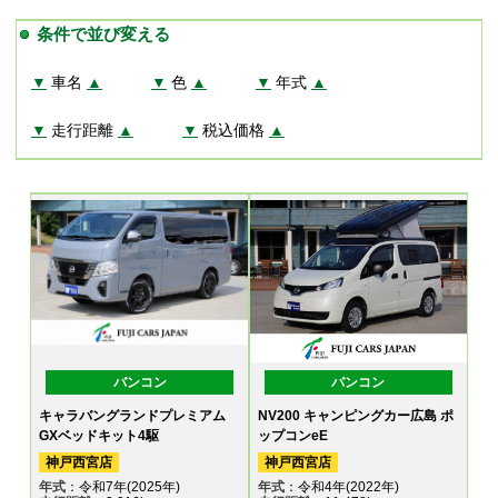
条件で並び変える
▼
車名
▲
▼
色
▲
▼
年式
▲
▼
走行距離
▲
▼
税込価格
▲
バンコン
バンコン
キャラバングランドプレミアム
NV200 キャンピングカー広島 ポ
GXベッドキット4駆
ップコンeE
神戸西宮店
神戸西宮店
年式
：令和7年(2025年)
年式
：令和4年(2022年)