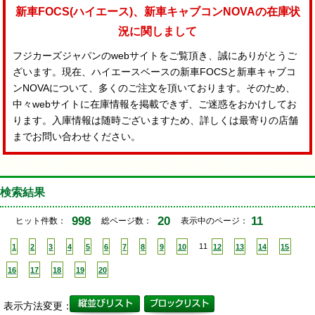
新車FOCS(ハイエース)、新車キャブコンNOVAの在庫状
況に関しまして
フジカーズジャパンのwebサイトをご覧頂き、誠にありがとうご
ざいます。現在、ハイエースベースの新車FOCSと新車キャブコ
ンNOVAについて、多くのご注文を頂いております。そのため、
中々webサイトに在庫情報を掲載できず、ご迷惑をおかけしてお
ります。入庫情報は随時ございますため、詳しくは最寄りの店舗
までお問い合わせください。
検索結果
998
20
11
ヒット件数：
総ページ数：
表示中のページ：
1
2
3
4
5
6
7
8
9
10
11
12
13
14
15
16
17
18
19
20
表示方法変更：