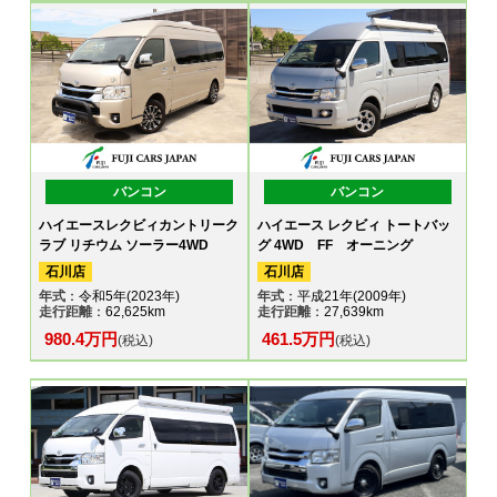
バンコン
バンコン
ハイエースレクビィカントリーク
ハイエース レクビィ トートバッ
ラブ リチウム ソーラー4WD
グ 4WD FF オーニング
石川店
石川店
年式
：令和5年(2023年)
年式
：平成21年(2009年)
走行距離
：62,625km
走行距離
：27,639km
980.4万円
461.5万円
(税込)
(税込)