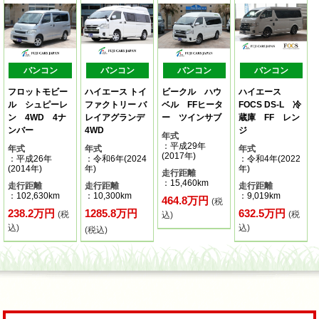
バンコン
バンコン
バンコン
バンコン
フロットモビー
ハイエース トイ
ビークル ハウ
ハイエース
ル シュピーレ
ファクトリー バ
ベル FFヒータ
FOCS DS-L 冷
ン 4WD 4ナ
レイアグランデ
ー ツインサブ
蔵庫 FF レン
ンバー
4WD
ジ
年式
：平成29年
年式
年式
年式
(2017年)
：平成26年
：令和6年(2024
：令和4年(2022
(2014年)
年)
年)
走行距離
：15,460km
走行距離
走行距離
走行距離
：102,630km
：10,300km
：9,019km
464.8万円
(税
238.2万円
1285.8万円
632.5万円
(税
(税
込)
込)
込)
(税込)