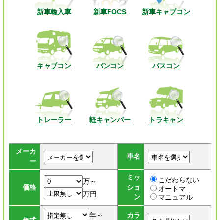
新車輸入車
新車FOCS
新車キャブコン
キャブコン
バンコン
バスコン
トレーラー
軽キャンパー
トラキャン
メーカ
車名
ー
ミッ
こだわらない
万～
価格
ショ
オートマ
万円
ン
マニュアル
年～
カラ