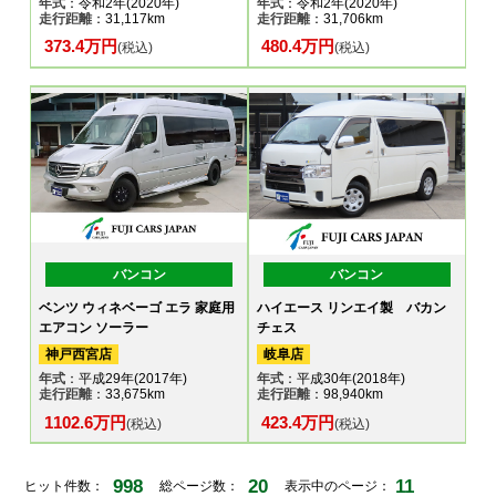
年式
：令和2年(2020年)
年式
：令和2年(2020年)
走行距離
：31,117km
走行距離
：31,706km
373.4万円
480.4万円
(税込)
(税込)
バンコン
バンコン
ベンツ ウィネベーゴ エラ 家庭用
ハイエース リンエイ製 バカン
エアコン ソーラー
チェス
神戸西宮店
岐阜店
年式
：平成29年(2017年)
年式
：平成30年(2018年)
走行距離
：33,675km
走行距離
：98,940km
1102.6万円
423.4万円
(税込)
(税込)
998
20
11
ヒット件数：
総ページ数：
表示中のページ：