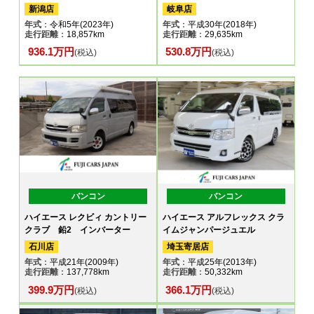
新潟店
岐阜店
年式
：令和5年(2023年)
年式
：平成30年(2018年)
走行距離
：18,857km
走行距離
：29,635km
936.1万円
530.8万円
(税込)
(税込)
バンコン
バンコン
ハイエース レクビィ カントリー
ハイエース アルフレックス クラ
クラブ 鉛2 インバーター
イムジャンパージュエル
石川店
埼玉寄居店
年式
：平成21年(2009年)
年式
：平成25年(2013年)
走行距離
：137,778km
走行距離
：50,332km
399.9万円
366.1万円
(税込)
(税込)