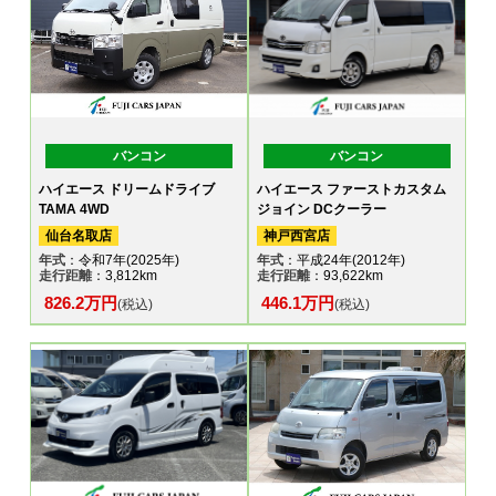
バンコン
バンコン
ハイエース ドリームドライブ
ハイエース ファーストカスタム
TAMA 4WD
ジョイン DCクーラー
仙台名取店
神戸西宮店
年式
：令和7年(2025年)
年式
：平成24年(2012年)
走行距離
：3,812km
走行距離
：93,622km
826.2万円
446.1万円
(税込)
(税込)