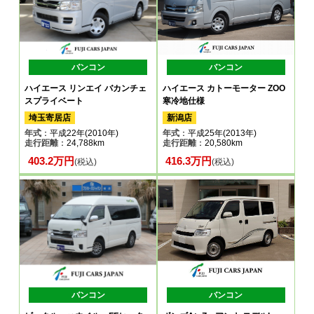
バンコン
バンコン
ハイエース リンエイ バカンチェ
ハイエース カトーモーター ZOO
スプライベート
寒冷地仕様
埼玉寄居店
新潟店
年式
：平成22年(2010年)
年式
：平成25年(2013年)
走行距離
：24,788km
走行距離
：20,580km
403.2万円
416.3万円
(税込)
(税込)
バンコン
バンコン