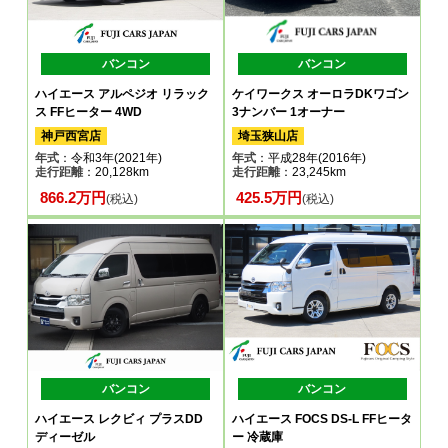
バンコン
バンコン
ハイエース アルペジオ リラック
ケイワークス オーロラDKワゴン
ス FFヒーター 4WD
3ナンバー 1オーナー
神戸西宮店
埼玉狭山店
年式
：令和3年(2021年)
年式
：平成28年(2016年)
走行距離
：20,128km
走行距離
：23,245km
866.2万円
425.5万円
(税込)
(税込)
バンコン
バンコン
ハイエース レクビィ プラスDD
ハイエース FOCS DS-L FFヒータ
ディーゼル
ー 冷蔵庫