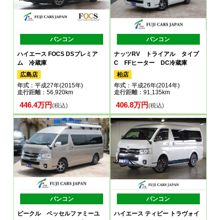
バンコン
バンコン
ハイエース FOCS DSプレミア
ナッツRV トライアル タイプ
ム 冷蔵庫
C FFヒーター DC冷蔵庫
広島店
柏店
年式
：平成27年(2015年)
年式
：平成26年(2014年)
走行距離
：56,920km
走行距離
：91,135km
446.4万円
406.8万円
(税込)
(税込)
バンコン
バンコン
ビークル ベッセルファミーユ
ハイエース ティピー トラヴォイ