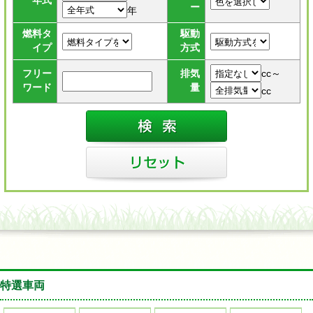
年式
ー
年
燃料タ
駆動
イプ
方式
cc～
フリー
排気
ワード
量
cc
特選車両