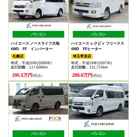
バンコン
バンコン
ハイエース ノースライフ大地
ハイエース レクビィ フリークス
4WD FF インバーター
4WD FFヒーター
札幌店
埼玉寄居店
年式
：平成20年(2008年)
年式
：平成19年(2007年)
走行距離
：117,606km
走行距離
：131,715km
295.5万円
289.6万円
(税込)
(税込)
バンコン
バンコン