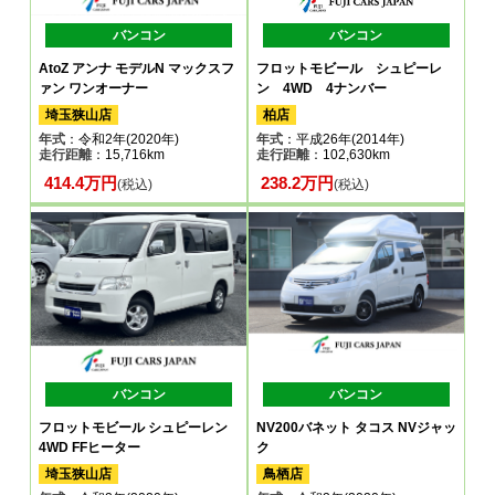
バンコン
バンコン
AtoZ アンナ モデルN マックスフ
フロットモビール シュピーレ
ァン ワンオーナー
ン 4WD 4ナンバー
埼玉狭山店
柏店
年式
：令和2年(2020年)
年式
：平成26年(2014年)
走行距離
：15,716km
走行距離
：102,630km
414.4万円
238.2万円
(税込)
(税込)
バンコン
バンコン
フロットモビール シュピーレン
NV200バネット タコス NVジャッ
4WD FFヒーター
ク
埼玉狭山店
鳥栖店