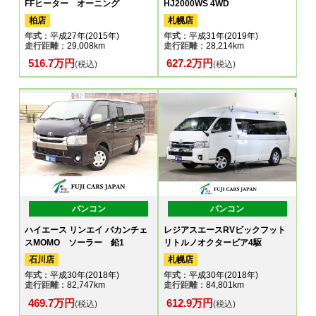
FFヒーター オーニング
HJ2000WS 4WD
柏店
札幌店
年式
：平成27年(2015年)
年式
：平成31年(2019年)
走行距離
：29,008km
走行距離
：28,214km
516.7万円
627.2万円
(税込)
(税込)
バンコン
バンコン
ハイエース リンエイ バカンチェ
レジアスエースRVビックフット
スMOMO ソーラー 鉛1
リトルノオクタービア4駆
石川店
札幌店
年式
：平成30年(2018年)
年式
：平成30年(2018年)
走行距離
：82,747km
走行距離
：84,801km
469.7万円
612.9万円
(税込)
(税込)