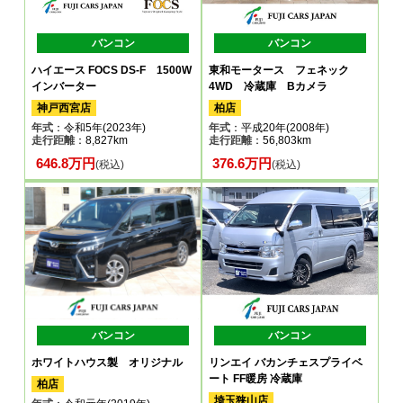
バンコン
バンコン
ハイエース FOCS DS-F 1500W
東和モータース フェネック
インバーター
4WD 冷蔵庫 Bカメラ
神戸西宮店
柏店
年式
：令和5年(2023年)
年式
：平成20年(2008年)
走行距離
：8,827km
走行距離
：56,803km
646.8万円
376.6万円
(税込)
(税込)
バンコン
バンコン
ホワイトハウス製 オリジナル
リンエイ バカンチェスプライベ
ート FF暖房 冷蔵庫
柏店
埼玉狭山店