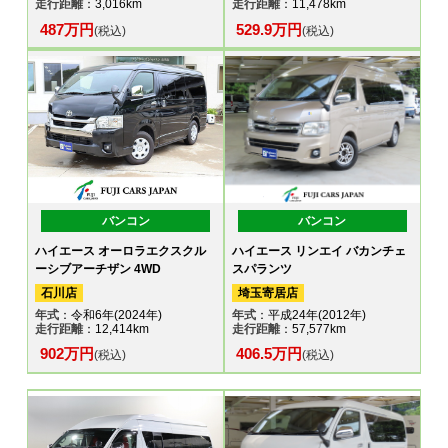
走行距離
：3,016km
走行距離
：11,478km
487万円
529.9万円
(税込)
(税込)
バンコン
バンコン
ハイエース オーロラエクスクル
ハイエース リンエイ バカンチェ
ーシブアーチザン 4WD
スパランツ
石川店
埼玉寄居店
年式
：令和6年(2024年)
年式
：平成24年(2012年)
走行距離
：12,414km
走行距離
：57,577km
902万円
406.5万円
(税込)
(税込)