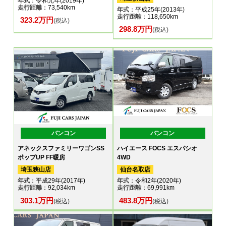
年式
：令和元年(2019年)
走行距離
：73,540km
年式
：平成25年(2013年)
走行距離
：118,650km
323.2万円
(税込)
298.8万円
(税込)
バンコン
バンコン
アネックスファミリーワゴンSS
ハイエース FOCS エスパシオ
ポップUP FF暖房
4WD
埼玉狭山店
仙台名取店
年式
：平成29年(2017年)
年式
：令和2年(2020年)
走行距離
：92,034km
走行距離
：69,991km
303.1万円
483.8万円
(税込)
(税込)