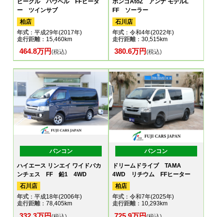
ビークル ハウベル FFヒータ
ボンゴAtoZ アンナ モデルL
ー ツインサブ
FF ソーラー
柏店
石川店
年式
：平成29年(2017年)
年式
：令和4年(2022年)
走行距離
：15,460km
走行距離
：30,515km
464.8万円
380.6万円
(税込)
(税込)
バンコン
バンコン
ハイエース リンエイ ワイドバカ
ドリームドライブ TAMA
ンチェス FF 鉛1 4WD
4WD リチウム FFヒーター
石川店
柏店
年式
：平成18年(2006年)
年式
：令和7年(2025年)
走行距離
：78,405km
走行距離
：10,293km
332.3万円
725.9万円
(税込)
(税込)