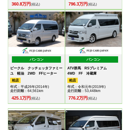
360.8万円
796.3万円
(税込)
(税込)
バンコン
バンコン
ビークル クッチェッタファミー
ATV群馬 RSプレミアム
ユ 軽油 2WD FFヒーター
4WD FF 冷蔵庫
柏店
柏店
年式
：平成26年(2014年)
年式
：令和元年(2019年)
走行距離
：64,561km
走行距離
：53,448km
425.1万円
776.2万円
(税込)
(税込)