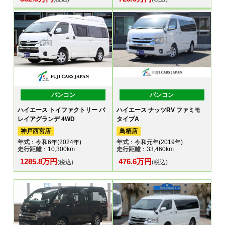
バンコン
バンコン
ハイエース トイファクトリー バ
ハイエース ナッツRV ファミモ
レイアグランデ 4WD
タイプA
神戸西宮店
鳥栖店
年式
：令和6年(2024年)
年式
：令和元年(2019年)
走行距離
：10,300km
走行距離
：33,460km
1285.8万円
476.6万円
(税込)
(税込)