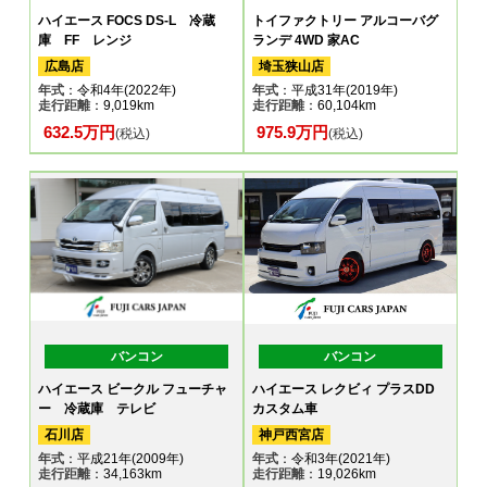
ハイエース FOCS DS-L 冷蔵
トイファクトリー アルコーバグ
庫 FF レンジ
ランデ 4WD 家AC
広島店
埼玉狭山店
年式
：令和4年(2022年)
年式
：平成31年(2019年)
走行距離
：9,019km
走行距離
：60,104km
632.5万円
975.9万円
(税込)
(税込)
バンコン
バンコン
ハイエース ビークル フューチャ
ハイエース レクビィ プラスDD
ー 冷蔵庫 テレビ
カスタム車
石川店
神戸西宮店
年式
：平成21年(2009年)
年式
：令和3年(2021年)
走行距離
：34,163km
走行距離
：19,026km