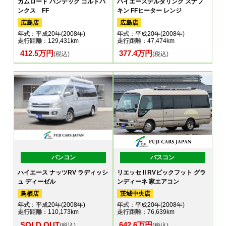
カムロード バンテック コルドバ
ハイエースデルタリンク スナフ
ンクス FF
キン FFヒーター レンジ
広島店
広島店
年式
：平成20年(2008年)
年式
：平成20年(2008年)
走行距離
：129,431km
走行距離
：47,474km
412.5万円
377.4万円
(税込)
(税込)
バンコン
バスコン
ハイエース ナッツRV ラディッシ
リエッセⅡRVビックフット グラ
ュ ディーゼル
ンディーネ 家エアコン
鳥栖店
茨城中央店
年式
：平成20年(2008年)
年式
：平成20年(2008年)
走行距離
：110,173km
走行距離
：76,639km
SOLD OUT
642.6万円
(税込)
(税込)