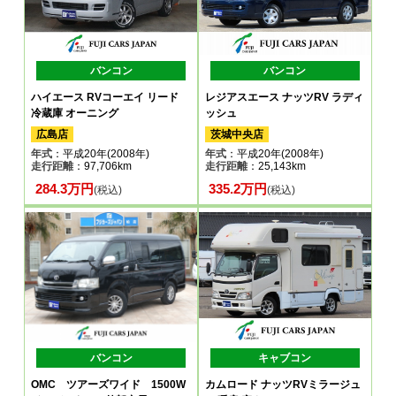
バンコン
バンコン
ハイエース RVコーエイ リード
レジアスエース ナッツRV ラディ
冷蔵庫 オーニング
ッシュ
広島店
茨城中央店
年式
：平成20年(2008年)
年式
：平成20年(2008年)
走行距離
：97,706km
走行距離
：25,143km
284.3万円
335.2万円
(税込)
(税込)
バンコン
キャブコン
OMC ツアーズワイド 1500W
カムロード ナッツRVミラージュ