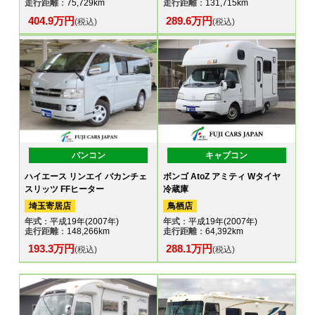
走行距離
：75,729km
走行距離
：131,715km
404.9万円
289.6万円
(税込)
(税込)
バンコン
キャブコン
ハイエース リンエイ バカンチェ
ボンゴ AtoZ アミティ Wタイヤ
スリッツ FFヒーター
冷蔵庫
埼玉寄居店
鳥栖店
年式
：平成19年(2007年)
年式
：平成19年(2007年)
走行距離
：148,266km
走行距離
：64,392km
193.3万円
288.1万円
(税込)
(税込)