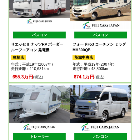
バスコン
バスコン
リエッセⅡ ナッツRV ボーダー
フォードF53 コーチメン ミラダ
ルーフエアコン 発電機
MH300QB
鳥栖店
茨城中央店
年式
：平成19年(2007年)
年式
：平成19年(2007年)
走行距離
：110,631km
走行距離
：48,803km
655.3万円
674.1万円
(税込)
(税込)
トレーラー
バンコン