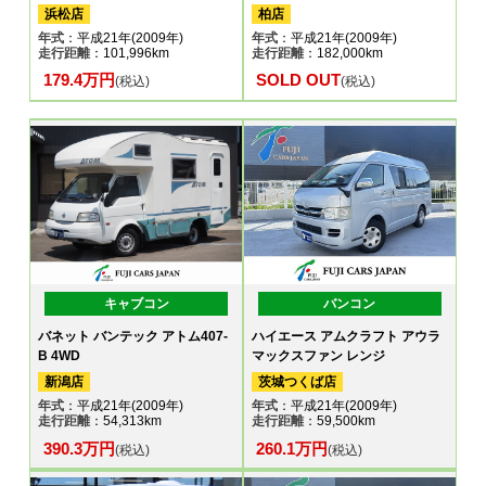
浜松店
柏店
年式
：平成21年(2009年)
年式
：平成21年(2009年)
走行距離
：101,996km
走行距離
：182,000km
179.4万円
SOLD OUT
(税込)
(税込)
キャブコン
バンコン
バネット バンテック アトム407-
ハイエース アムクラフト アウラ
B 4WD
マックスファン レンジ
新潟店
茨城つくば店
年式
：平成21年(2009年)
年式
：平成21年(2009年)
走行距離
：54,313km
走行距離
：59,500km
390.3万円
260.1万円
(税込)
(税込)