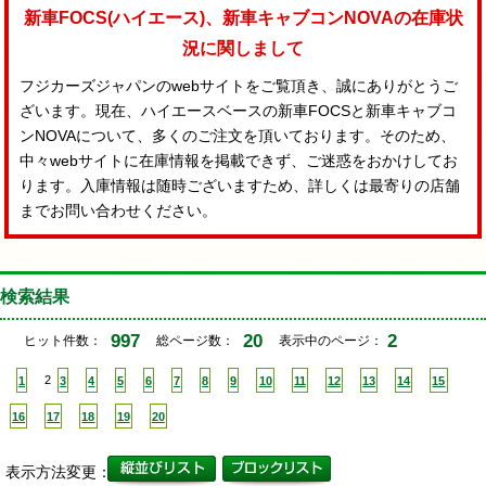
新車FOCS(ハイエース)、新車キャブコンNOVAの在庫状
況に関しまして
フジカーズジャパンのwebサイトをご覧頂き、誠にありがとうご
ざいます。現在、ハイエースベースの新車FOCSと新車キャブコ
ンNOVAについて、多くのご注文を頂いております。そのため、
中々webサイトに在庫情報を掲載できず、ご迷惑をおかけしてお
ります。入庫情報は随時ございますため、詳しくは最寄りの店舗
までお問い合わせください。
検索結果
997
20
2
ヒット件数：
総ページ数：
表示中のページ：
1
2
3
4
5
6
7
8
9
10
11
12
13
14
15
16
17
18
19
20
表示方法変更：