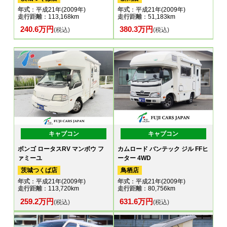
年式
：平成21年(2009年)
年式
：平成21年(2009年)
走行距離
：113,168km
走行距離
：51,183km
240.6万円
380.3万円
(税込)
(税込)
キャブコン
キャブコン
ボンゴ ロータスRV マンボウ フ
カムロード バンテック ジル FFヒ
ァミーユ
ーター 4WD
茨城つくば店
鳥栖店
年式
：平成21年(2009年)
年式
：平成21年(2009年)
走行距離
：113,720km
走行距離
：80,756km
259.2万円
631.6万円
(税込)
(税込)