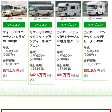
バスコン
バスコン
キャブコン
キャブコン
フォードF53 コ
リエッセⅡRVビ
カムロード ナッ
カムロード バン
ーチメン ミラダ
ックフット グラ
ツRVミラージュ
テック ジル FF
MH300QB
ンディーネ 家エ
FF暖房 窓クーラ
ヒーター 4WD
アコン
ー
年式
年式
：平成19年
：平成21年
年式
年式
(2007年)
(2009年)
：平成20年
：平成20年
(2008年)
(2008年)
走行距離
走行距離
：48,803km
：80,756km
走行距離
走行距離
：76,639km
：87,981km
674.1万円
631.6万円
(税
(税
642.6万円
401万円
(税
(税込)
込)
込)
込)