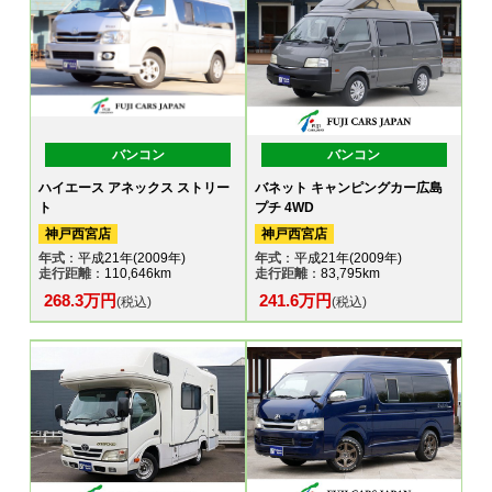
バンコン
バンコン
ハイエース アネックス ストリー
バネット キャンピングカー広島
ト
プチ 4WD
神戸西宮店
神戸西宮店
年式
：平成21年(2009年)
年式
：平成21年(2009年)
走行距離
：110,646km
走行距離
：83,795km
268.3万円
241.6万円
(税込)
(税込)