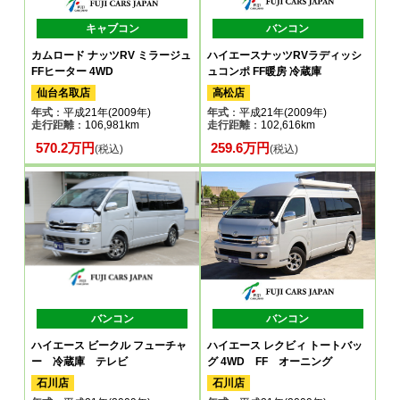
キャブコン
バンコン
カムロード ナッツRV ミラージュ
ハイエースナッツRVラディッシ
FFヒーター 4WD
ュコンポ FF暖房 冷蔵庫
仙台名取店
高松店
年式
：平成21年(2009年)
年式
：平成21年(2009年)
走行距離
：106,981km
走行距離
：102,616km
570.2万円
259.6万円
(税込)
(税込)
バンコン
バンコン
ハイエース ビークル フューチャ
ハイエース レクビィ トートバッ
ー 冷蔵庫 テレビ
グ 4WD FF オーニング
石川店
石川店