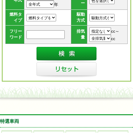
年式
ー
年
燃料タ
駆動
イプ
方式
cc～
フリー
排気
ワード
量
cc
特選車両