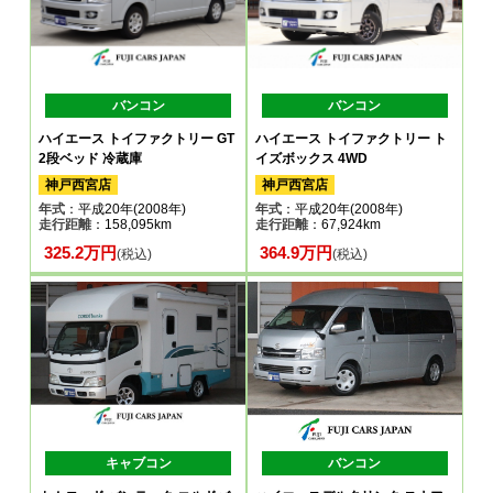
バンコン
バンコン
ハイエース トイファクトリー GT
ハイエース トイファクトリー ト
2段ベッド 冷蔵庫
イズボックス 4WD
神戸西宮店
神戸西宮店
年式
：平成20年(2008年)
年式
：平成20年(2008年)
走行距離
：158,095km
走行距離
：67,924km
325.2万円
364.9万円
(税込)
(税込)
キャブコン
バンコン