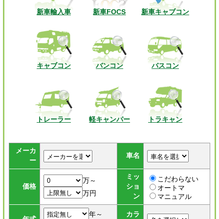
新車輸入車
新車FOCS
新車キャブコン
キャブコン
バンコン
バスコン
トレーラー
軽キャンパー
トラキャン
メーカ
車名
ー
ミッ
こだわらない
万～
価格
ショ
オートマ
万円
ン
マニュアル
年～
カラ