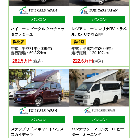
バンコン
バンコン
ハイエース ビークル クッチェッ
レジアスエース マリナRV トラベ
タファミーユ
ルバン リチウムFF
浜松店
浜松店
年式
：平成21年(2009年)
年式
：平成21年(2009年)
走行距離
：69,322km
走行距離
：120,107km
282.5万円
222.6万円
(税込)
(税込)
バンコン
バンコン
ステップワゴン ホワイトハウス
バンテック マヨルカ FFヒー
スカイデッキ
ター オーニング