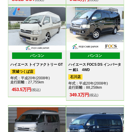
バンコン
バンコン
ハイエース トイファクトリー GT
ハイエース FOCS DS インバータ
ー 鉛1 4WD
茨城つくば店
石川店
年式
：平成20年(2008年)
走行距離
：27,755km
年式
：平成20年(2008年)
走行距離
：88,258km
453.5万円
(税込)
349.3万円
(税込)