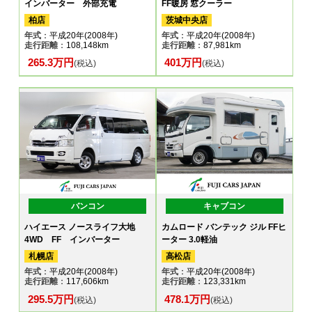
インバーター 外部充電
FF暖房 窓クーラー
柏店
茨城中央店
年式
：平成20年(2008年)
年式
：平成20年(2008年)
走行距離
：108,148km
走行距離
：87,981km
265.3万円
401万円
(税込)
(税込)
バンコン
キャブコン
ハイエース ノースライフ大地
カムロード バンテック ジル FFヒ
4WD FF インバーター
ーター 3.0軽油
札幌店
高松店
年式
：平成20年(2008年)
年式
：平成20年(2008年)
走行距離
：117,606km
走行距離
：123,331km
295.5万円
478.1万円
(税込)
(税込)