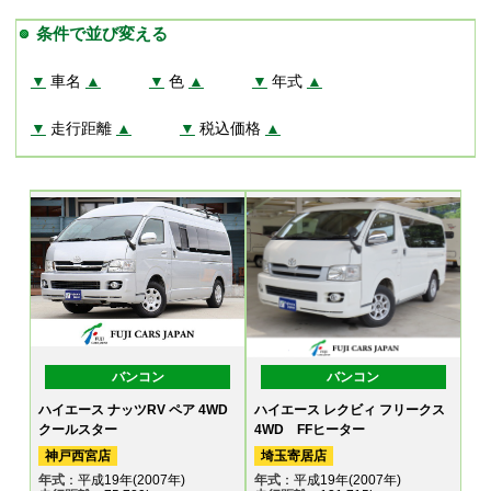
条件で並び変える
▼
車名
▲
▼
色
▲
▼
年式
▲
▼
走行距離
▲
▼
税込価格
▲
バンコン
バンコン
ハイエース ナッツRV ペア 4WD
ハイエース レクビィ フリークス
クールスター
4WD FFヒーター
神戸西宮店
埼玉寄居店
年式
：平成19年(2007年)
年式
：平成19年(2007年)