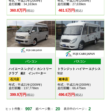
年式
：平成21年(2009年)
年式
：平成21年(2009年)
走行距離
：34,163km
走行距離
：27,639km
360.8万円
461.5万円
(税込)
(税込)
バンコン
バスコン
ハイエース レクビィ カントリー
トランジット ハイマー エクシス
クラブ 鉛2 インバーター
512
石川店
岐阜店
年式
：平成21年(2009年)
年式
：平成21年(2009年)
走行距離
：137,778km
走行距離
：66,475km
399.9万円
496.6万円
(税込)
(税込)
997
20
2
ヒット件数：
総ページ数：
表示中のページ：