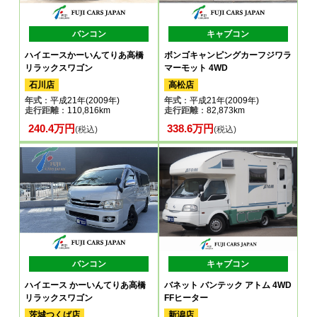
バンコン
キャブコン
ハイエースかーいんてりあ高橋
ボンゴキャンピングカーフジワラ
リラックスワゴン
マーモット 4WD
石川店
高松店
年式
：平成21年(2009年)
年式
：平成21年(2009年)
走行距離
：110,816km
走行距離
：82,873km
240.4万円
338.6万円
(税込)
(税込)
バンコン
キャブコン
ハイエース かーいんてりあ高橋
バネット バンテック アトム 4WD
リラックスワゴン
FFヒーター
茨城つくば店
新潟店