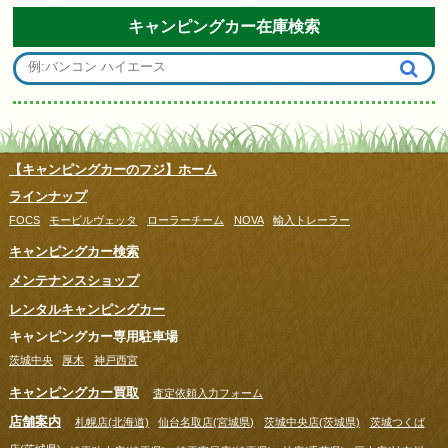
キャンピングカー在庫検索
【キャンピングカーのフジ】ホーム
ラインナップ
FOCS
モービルヴェッタ
ローラーチーム
NOVA
輸入トレーラー
キャンピングカー検索
メンテナンスショップ
レンタルキャンピングカー
キャンピングカー専用駐車場
茨城中央
厚木
神戸西宮
キャンピングカー買取
査定依頼入力フォーム
店舗案内
札幌店(北海道)
仙台名取店(宮城県)
茨城中央店(茨城県)
茨城つくば