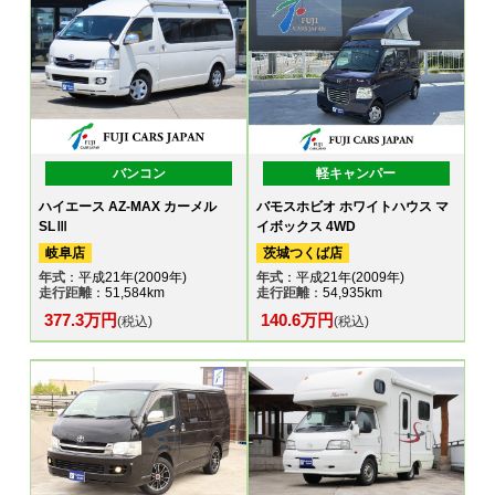
バンコン
軽キャンパー
ハイエース AZ-MAX カーメル
バモスホビオ ホワイトハウス マ
SLⅢ
イボックス 4WD
岐阜店
茨城つくば店
年式
：平成21年(2009年)
年式
：平成21年(2009年)
走行距離
：51,584km
走行距離
：54,935km
377.3万円
140.6万円
(税込)
(税込)