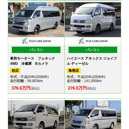
バンコン
バンコン
東和モータース フェネック
ハイエース アネックス ジョイフ
4WD 冷蔵庫 Bカメラ
ル ディーゼル
柏店
鳥栖店
年式
：平成20年(2008年)
年式
：平成20年(2008年)
走行距離
：56,803km
走行距離
：141,000km
376.6万円
276.5万円
(税込)
(税込)