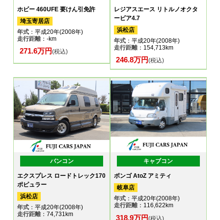
ホビー 460UFE 要けん引免許
レジアスエース リトルノオクタ
ービア4.7
埼玉寄居店
浜松店
年式
：平成20年(2008年)
走行距離
：-km
年式
：平成20年(2008年)
走行距離
：154,713km
271.6万円
(税込)
246.8万円
(税込)
バンコン
キャブコン
エクスプレス ロードトレック170
ボンゴ AtoZ アミティ
ポピュラー
岐阜店
浜松店
年式
：平成20年(2008年)
走行距離
：116,622km
年式
：平成20年(2008年)
走行距離
：74,731km
318.9万円
(税込)