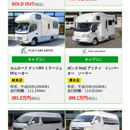
SOLD OUT
(税込)
キャブコン
キャブコン
カムロード ナッツRV ミラージュ
ボンゴ AtoZ アミティ インバー
FFヒーター
ター ソーラー
岐阜店
厚木店
年式
：平成20年(2008年)
年式
：平成20年(2008年)
走行距離
：111,194km
走行距離
：114,822km
281.2万円
289.1万円
(税込)
(税込)