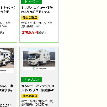
トレーラー
ストキャンパ
トリガノ エメロード376
走行充電
けん引免許不要モデル
仙台名取店
2015年)
年式
：平成27年(2015年)
17km
走行距離
：-km
270.5万円
税込)
(税込)
キャブコン
ル520 家
カムロード バンテック コ
式温水ボイ
ルドバンクス 家庭用AC
仙台名取店
年式
：平成27年(2015年)
走行距離
：64,057km
2015年)