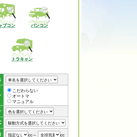
ャブコン
バンコン
トラキャン
名
こだわらない
ン
オートマ
マニュアル
ー
式
量
cc～
cc