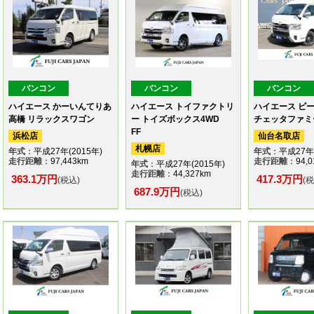
バンコン
バンコン
バンコン
ハイエース かーいんてりあ
ハイエース トイファクトリ
ハイエース ビー
高橋 リラックスワゴン
ー トイズボックス4WD
チェッタファミー
FF
浜松店
仙台名取店
札幌店
年式
：平成27年(2015年)
年式
：平成27年(
走行距離
：97,443km
走行距離
：94,0
年式
：平成27年(2015年)
走行距離
：44,327km
363.1万円
417.3万円
(税込)
(
687.9万円
(税込)