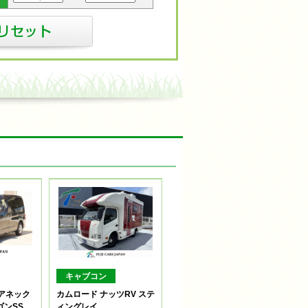
キャブコン
 アネック
カムロード ナッツRV ステ
ゴンSS
ィングレイ