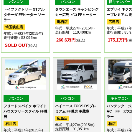
バンコン
バンコン
軽キャンパー
トイファクトリー GTアル
タウンエース キャンピング
エブリイ ネク
タモーダ FFヒーター ソー
カー広島 ピコ FFヒーター
ープレミアム 
ラー
鳥栖店
広島店
埼玉狭山店
年式
：平成27年(2015年)
年式
：平成27年(
走行距離
：110,400km
走行距離
：85,9
年式
：平成27年(2015年)
走行距離
：53,094km
260.6万円
175.1万円
(税込)
(
SOLD OUT
(税込)
バンコン
バンコン
キャブコン
フリードスパイク ホワイト
ハイエース FOCS DSプレ
バンテック ジ
ハウスフリースタイル FF暖
ミアム FF暖房 冷蔵庫
AC FF ガス
房
ラー
広島店
石川店
柏店
年式
：平成27年(2015年)
走行距離
：91,051km
年式
：平成27年(2015年)
年式
：平成27年(