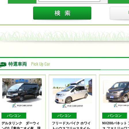
Pick Up Car
特選車両
バンコン
バンコン
バンコン
デルタリンク ダーウィ
フリードスパイク ホワイ
NV200バネット
ンQ3【車内ニオイ有、現
トハウスフリースタイル
ス ファミリーワ