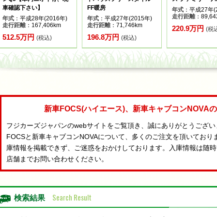
車確認下さい】
FF暖房
年式
：平成27年(2
走行距離
：89,64
年式
：平成28年(2016年)
年式
：平成27年(2015年)
走行距離
：167,406km
走行距離
：71,746km
220.9万円
(税
512.5万円
196.8万円
(税込)
(税込)
新車FOCS(ハイエース)、新車キャブコンNOV
フジカーズジャパンのwebサイトをご覧頂き、誠にありがとうござ
FOCSと新車キャブコンNOVAについて、多くのご注文を頂いており
庫情報を掲載できず、ご迷惑をおかけしております。入庫情報は随時
店舗までお問い合わせください。
Search Result
検索結果