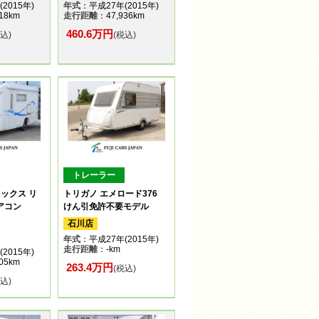
2015年)
年式
：平成27年(2015年)
18km
走行距離
：47,936km
460.6万円
税込)
(税込)
トレーラー
ックス リ
トリガノ エメロード376
エアコン
けん引免許不要モデル
石川店
年式
：平成27年(2015年)
走行距離
：-km
2015年)
05km
263.4万円
(税込)
税込)