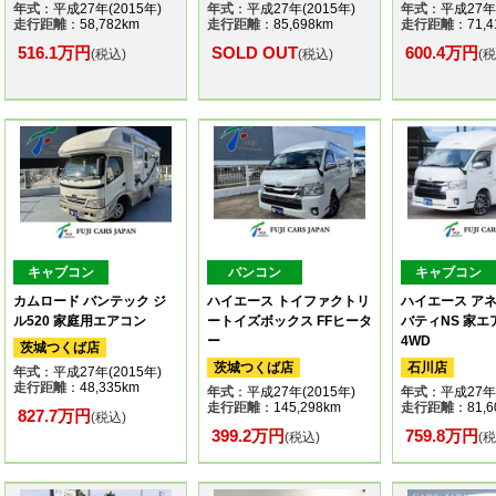
年式
：平成27年(2015年)
年式
：平成27年(2015年)
年式
：平成27年(
走行距離
：58,782km
走行距離
：85,698km
走行距離
：71,4
516.1万円
SOLD OUT
600.4万円
(税込)
(税込)
(
キャブコン
バンコン
キャブコン
カムロード バンテック ジ
ハイエース トイファクトリ
ハイエース アネ
ル520 家庭用エアコン
ートイズボックス FFヒータ
バティNS 家
ー
4WD
茨城つくば店
茨城つくば店
石川店
年式
：平成27年(2015年)
走行距離
：48,335km
年式
：平成27年(2015年)
年式
：平成27年(
走行距離
：145,298km
走行距離
：81,6
827.7万円
(税込)
399.2万円
759.8万円
(税込)
(