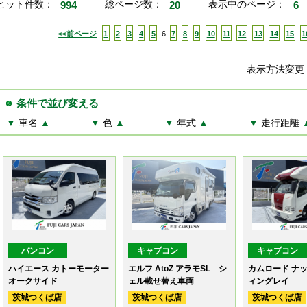
ヒット件数：
994
総ページ数：
20
表示中のページ：
6
<<前ページ
1
2
3
4
5
6
7
8
9
10
11
12
13
14
15
1
表示方法変
条件で並び変える
▼
車名
▲
▼
色
▲
▼
年式
▲
▼
走行距離
バンコン
キャブコン
キャブコン
ハイエース カトーモーター
エルフ AtoZ アラモSL シ
カムロード ナッ
オークサイド
ェル載せ替え車両
ィングレイ
茨城つくば店
茨城つくば店
茨城つくば店