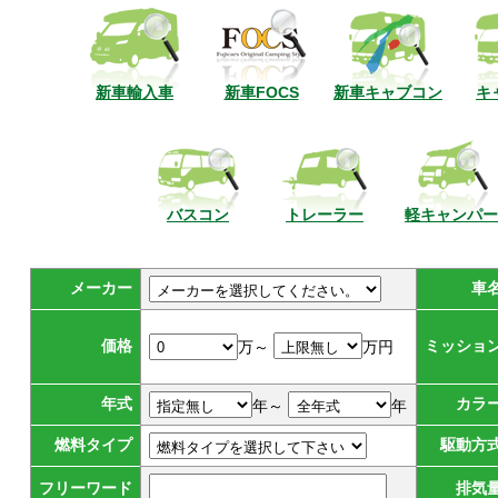
新車輸入車
新車FOCS
新車キャブコン
キ
バスコン
トレーラー
軽キャンパー
メーカー
車
価格
ミッショ
万～
万円
年式
カラ
年～
年
燃料タイプ
駆動方
フリーワード
排気