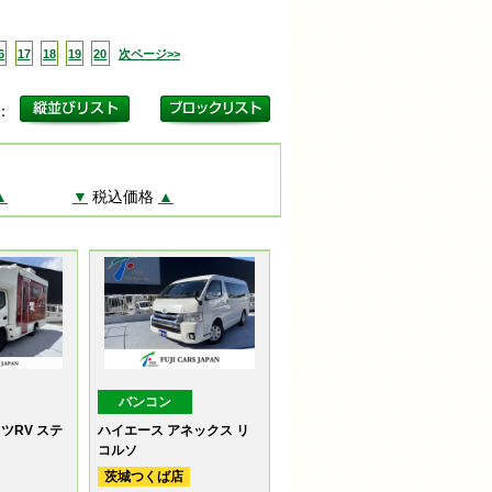
6
17
18
19
20
次ページ>>
更：
▲
▼
税込価格
▲
バンコン
ツRV ステ
ハイエース アネックス リ
コルソ
茨城つくば店