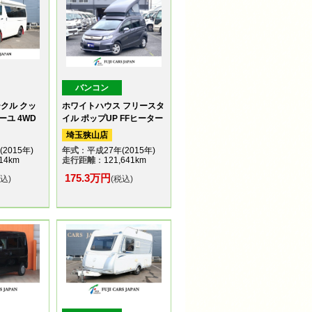
バンコン
クル クッ
ホワイトハウス フリースタ
ユ 4WD
イル ポップUP FFヒーター
埼玉狭山店
2015年)
年式
：平成27年(2015年)
14km
走行距離
：121,641km
175.3万円
税込)
(税込)