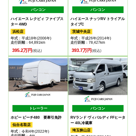
バンコン
バンコン
ハイエース レクビィ ファイブス
ハイエース ナッツRV トライアル
ター 4WD
タイプC
浜松店
茨城中央店
年式
：平成18年(2006年)
年式
：平成26年(2014年)
走行距離
：64,891km
走行距離
：78,427km
395.2万円
393.7万円
(税込)
(税込)
トレーラー
バンコン
ホビー ビーチ480 要牽引免許
RVランド ヴィバルディ FFヒータ
ー 40L冷蔵庫
仙台名取店
埼玉狭山店
年式
：令和4年(2022年)
走行距離
：-km