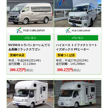
バンコン
バンコン
NV350キャラバン かーいんてり
ハイエース トイファクトリート
あ高橋リラックスワゴン
イズボックス FFヒーター
茨城中央店
茨城つくば店
年式
：平成26年(2014年)
年式
：平成27年(2015年)
走行距離
：22,119km
走行距離
：145,298km
399.3万円
399.2万円
(税込)
(税込)