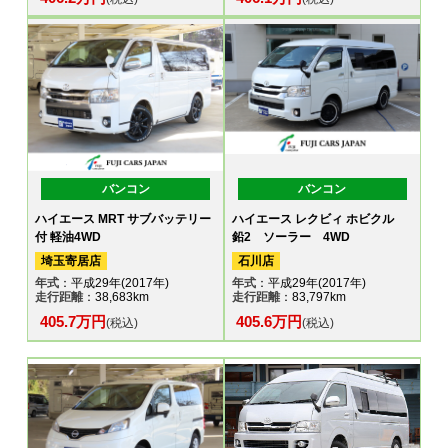
バンコン
バンコン
ハイエース MRT サブバッテリー
ハイエース レクビィ ホビクル
付 軽油4WD
鉛2 ソーラー 4WD
埼玉寄居店
石川店
年式
：平成29年(2017年)
年式
：平成29年(2017年)
走行距離
：38,683km
走行距離
：83,797km
405.7万円
405.6万円
(税込)
(税込)