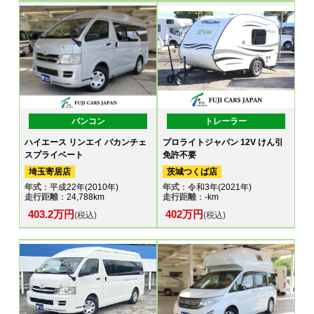
バンコン
トレーラー
ハイエース リンエイ バカンチェ
プロライトジャパン 12V けん引
スプライベート
免許不要
埼玉寄居店
茨城つくば店
年式
：平成22年(2010年)
年式
：令和3年(2021年)
走行距離
：24,788km
走行距離
：-km
403.2万円
402万円
(税込)
(税込)