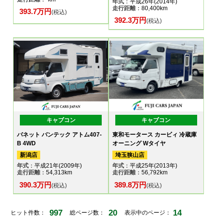
年式
：平成26年(2014年)
走行距離
：80,400km
393.7万円
(税込)
392.3万円
(税込)
キャブコン
キャブコン
バネット バンテック アトム407-
東和モータース カービィ 冷蔵庫
B 4WD
オーニング Wタイヤ
新潟店
埼玉狭山店
年式
：平成21年(2009年)
年式
：平成25年(2013年)
走行距離
：54,313km
走行距離
：56,792km
390.3万円
389.8万円
(税込)
(税込)
997
20
14
ヒット件数：
総ページ数：
表示中のページ：