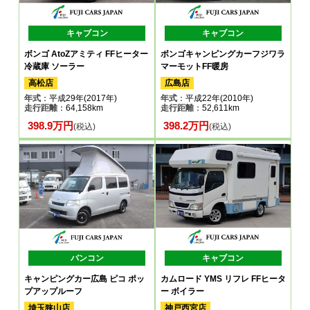
キャブコン
キャブコン
ボンゴ AtoZアミティ FFヒーター
ボンゴキャンピングカーフジワラ
冷蔵庫 ソーラー
マーモットFF暖房
高松店
広島店
年式
：平成29年(2017年)
年式
：平成22年(2010年)
走行距離
：64,158km
走行距離
：52,611km
398.9万円
398.2万円
(税込)
(税込)
バンコン
キャブコン
キャンピングカー広島 ピコ ポッ
カムロード YMS リフレ FFヒータ
プアップルーフ
ー ボイラー
埼玉狭山店
神戸西宮店