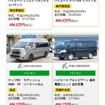
ハイエース リンエイ バカンチェ
ハイエース ナッツRV トライアル
スパランツ
神戸西宮店
埼玉寄居店
年式
：平成28年(2016年)
走行距離
：35,601km
年式
：平成24年(2012年)
走行距離
：57,577km
406.4万円
(税込)
406.5万円
(税込)
バンコン
バンコン
ナッツRV ラディッシュ
ハイエース アルトピアーノ 基本
4WD FF ソーラーパネル
電源ユニット 走行充電
柏店
茨城中央店
年式
：平成24年(2012年)
年式
：令和3年(2021年)
走行距離
：105,000km
走行距離
：3,715km
406.2万円
406.1万円
(税込)
(税込)