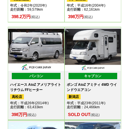
年式
：令和2年(2020年)
年式
：平成16年(2004年)
走行距離
：59,579km
走行距離
：62,161km
398.2万円
398万円
(税込)
(税込)
バンコン
キャブコン
ハイエース AtoZ アメリアライト
ボンゴ AtoZ アミティ 4WD ウイ
リチウム FFヒーター
ンドウエアコン
高松店
新潟店
年式
：平成26年(2014年)
年式
：平成23年(2011年)
走行距離
：63,433km
走行距離
：24,466km
398万円
SOLD OUT
(税込)
(税込)