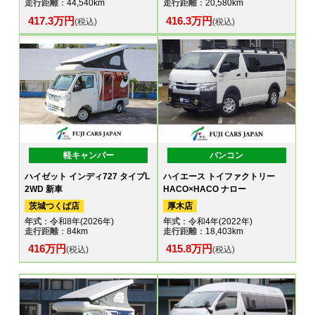
走行距離
：44,540km
走行距離
：20,580km
417.3万円
416.3万円
(税込)
(税込)
軽キャンパー
バンコン
ハイゼット インディ727 タイプL
ハイエース トイファクトリー
2WD 新車
HACO×HACO ナロー
茨城つくば店
厚木店
年式
：令和8年(2026年)
年式
：令和4年(2022年)
走行距離
：84km
走行距離
：18,403km
416万円
415.8万円
(税込)
(税込)