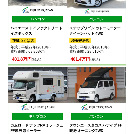
バンコン
バンコン
ハイエース トイファクトリー ト
ステップワゴン カトーモーター
イズボックス
クイーンハット 4WD
茨城つくば店
埼玉寄居店
年式
：平成22年(2010年)
年式
：平成30年(2018年)
走行距離
：63,868km
走行距離
：28,510km
401.8万円
401.4万円
(税込)
(税込)
キャブコン
バンコン
カムロード ナッツRVミラージュ
タウンエースタコス ハナイブ FF
FF暖房 窓クーラー
暖房 オーニング4WD