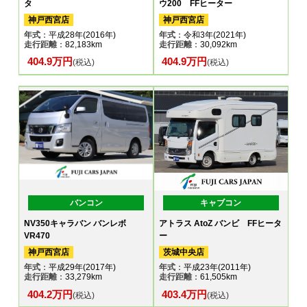
タ
ウ200 FFヒーター
神戸西宮店
神戸西宮店
年式
：平成28年(2016年)
年式
：令和3年(2021年)
走行距離
：82,183km
走行距離
：30,092km
404.9万円
404.9万円
(税込)
(税込)
バンコン
キャブコン
NV350キャラバン バンレボ
アトラス AtoZ バンビ FFヒータ
VR470
ー
神戸西宮店
茨城中央店
年式
：平成29年(2017年)
年式
：平成23年(2011年)
走行距離
：33,279km
走行距離
：61,505km
404.2万円
403.4万円
(税込)
(税込)