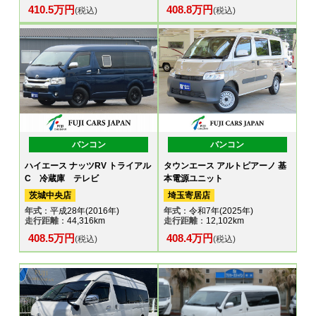
410.5万円
408.8万円
(税込)
(税込)
バンコン
バンコン
ハイエース ナッツRV トライアル
タウンエース アルトピアーノ 基
C 冷蔵庫 テレビ
本電源ユニット
茨城中央店
埼玉寄居店
年式
：平成28年(2016年)
年式
：令和7年(2025年)
走行距離
：44,316km
走行距離
：12,102km
408.5万円
408.4万円
(税込)
(税込)