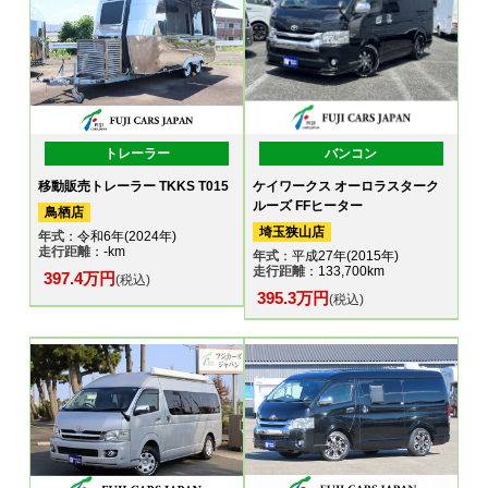
トレーラー
バンコン
移動販売トレーラー TKKS T015
ケイワークス オーロラスターク
ルーズ FFヒーター
鳥栖店
埼玉狭山店
年式
：令和6年(2024年)
走行距離
：-km
年式
：平成27年(2015年)
走行距離
：133,700km
397.4万円
(税込)
395.3万円
(税込)