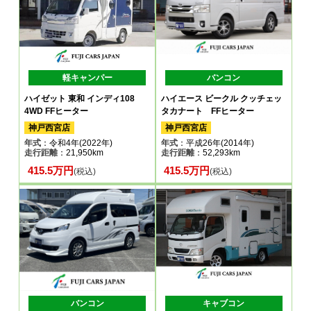
軽キャンパー
バンコン
ハイゼット 東和 インディ108
ハイエース ビークル クッチェッ
4WD FFヒーター
タカナート FFヒーター
神戸西宮店
神戸西宮店
年式
：令和4年(2022年)
年式
：平成26年(2014年)
走行距離
：21,950km
走行距離
：52,293km
415.5万円
415.5万円
(税込)
(税込)
バンコン
キャブコン