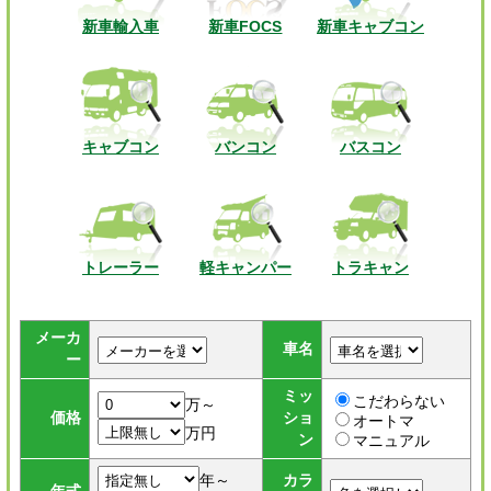
新車輸入車
新車FOCS
新車キャブコン
キャブコン
バンコン
バスコン
トレーラー
軽キャンパー
トラキャン
メーカ
車名
ー
ミッ
こだわらない
万～
価格
ショ
オートマ
万円
ン
マニュアル
年～
カラ