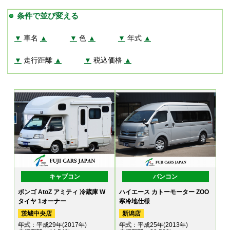
条件で並び変える
▼
車名
▲
▼
色
▲
▼
年式
▲
▼
走行距離
▲
▼
税込価格
▲
キャブコン
バンコン
ボンゴ AtoZ アミティ 冷蔵庫 W
ハイエース カトーモーター ZOO
タイヤ 1オーナー
寒冷地仕様
茨城中央店
新潟店
年式
：平成29年(2017年)
年式
：平成25年(2013年)