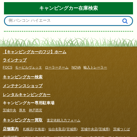
キャンピングカー在庫検索
【キャンピングカーのフジ】ホーム
ラインナップ
FOCS
モービルヴェッタ
ローラーチーム
NOVA
輸入トレーラー
キャンピングカー検索
メンテナンスショップ
レンタルキャンピングカー
キャンピングカー専用駐車場
茨城中央
厚木
神戸西宮
キャンピングカー買取
査定依頼入力フォーム
店舗案内
札幌店(北海道)
仙台名取店(宮城県)
茨城中央店(茨城県)
茨城つくば