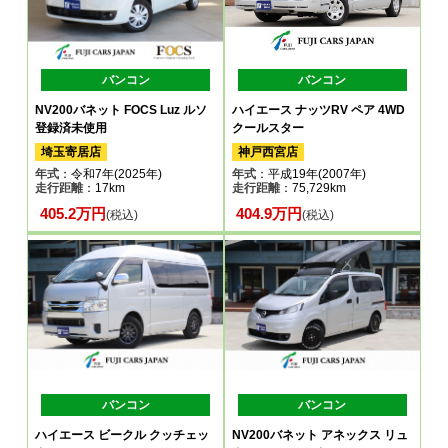
バンコン
バンコン
NV200バネット FOCS Luz ルソ
ハイエース ナッツRV ペア 4WD
登録済未使用
クールスター
埼玉寄居店
神戸西宮店
年式
：令和7年(2025年)
年式
：平成19年(2007年)
走行距離
：17km
走行距離
：75,729km
405.2万円
404.9万円
(税込)
(税込)
バンコン
バンコン
ハイエース ビークル クッチェッ
NV200バネット アネックス リュ