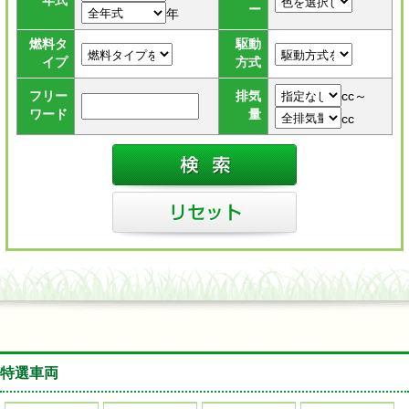
年式
ー
年
燃料タ
駆動
イプ
方式
cc～
フリー
排気
ワード
量
cc
特選車両