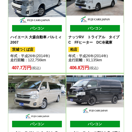
バンコン
バンコン
ハイエース 大森自動車 バルミィ
ナッツRV トライアル タイプ
2007
C FFヒーター DC冷蔵庫
茨城つくば店
柏店
年式
：平成26年(2014年)
年式
：平成26年(2014年)
走行距離
：122,756km
走行距離
：91,135km
407.7万円
406.8万円
(税込)
(税込)
バンコン
バンコン