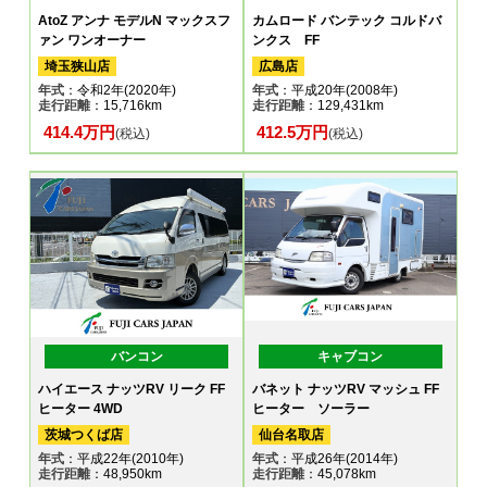
AtoZ アンナ モデルN マックスフ
カムロード バンテック コルドバ
ァン ワンオーナー
ンクス FF
埼玉狭山店
広島店
年式
：令和2年(2020年)
年式
：平成20年(2008年)
走行距離
：15,716km
走行距離
：129,431km
414.4万円
412.5万円
(税込)
(税込)
バンコン
キャブコン
ハイエース ナッツRV リーク FF
バネット ナッツRV マッシュ FF
ヒーター 4WD
ヒーター ソーラー
茨城つくば店
仙台名取店
年式
：平成22年(2010年)
年式
：平成26年(2014年)
走行距離
：48,950km
走行距離
：45,078km