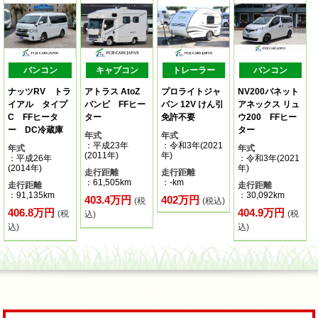
バンコン
キャブコン
トレーラー
バンコン
ナッツRV トラ
アトラス AtoZ
プロライトジャ
NV200バネット
イアル タイプ
バンビ FFヒー
パン 12V けん引
アネックス リュ
C FFヒータ
ター
免許不要
ウ200 FFヒー
ー DC冷蔵庫
ター
年式
年式
：平成23年
：令和3年(2021
年式
年式
(2011年)
年)
：平成26年
：令和3年(2021
(2014年)
年)
走行距離
走行距離
：61,505km
：-km
走行距離
走行距離
：91,135km
：30,092km
403.4万円
402万円
(税
(税込)
406.8万円
404.9万円
(税
(税
込)
込)
込)