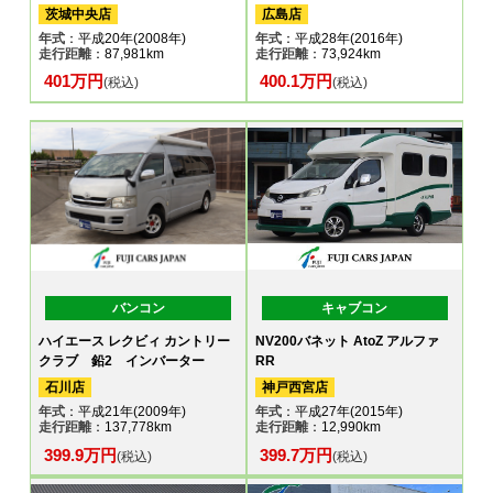
茨城中央店
広島店
年式
：平成20年(2008年)
年式
：平成28年(2016年)
走行距離
：87,981km
走行距離
：73,924km
401万円
400.1万円
(税込)
(税込)
バンコン
キャブコン
ハイエース レクビィ カントリー
NV200バネット AtoZ アルファ
クラブ 鉛2 インバーター
RR
石川店
神戸西宮店
年式
：平成21年(2009年)
年式
：平成27年(2015年)
走行距離
：137,778km
走行距離
：12,990km
399.9万円
399.7万円
(税込)
(税込)