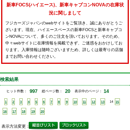
新車FOCS(ハイエース)、新車キャブコンNOVAの在庫状
況に関しまして
フジカーズジャパンのwebサイトをご覧頂き、誠にありがとうご
ざいます。現在、ハイエースベースの新車FOCSと新車キャブコ
ンNOVAについて、多くのご注文を頂いております。そのため、
中々webサイトに在庫情報を掲載できず、ご迷惑をおかけしてお
ります。入庫情報は随時ございますため、詳しくは最寄りの店舗
までお問い合わせください。
検索結果
997
20
14
ヒット件数：
総ページ数：
表示中のページ：
1
2
3
4
5
6
7
8
9
10
11
12
13
14
15
16
17
18
19
20
表示方法変更：