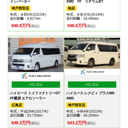
インバーター
4WD FF リチウムBT
神戸西宮店
柏店
年式
：令和5年(2023年)
年式
：令和元年(2019年)
走行距離
：8,827km
走行距離
：34,495km
646.8万円
646.6万円
(税込)
(税込)
バンコン
バンコン
ハイエース トイファクトリーGT
ハイエース レクビィ プラスMR
FF暖房 エアロソーラー
4WD
広島店
神戸西宮店
年式
：平成29年(2017年)
年式
：令和4年(2022年)
走行距離
：63,730km
走行距離
：46,200km
646.3万円
643.2万円
(税込)
(税込)