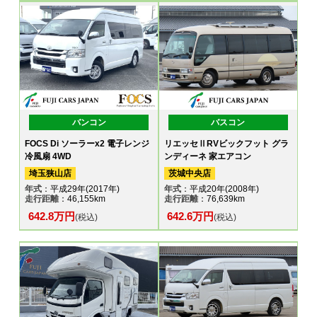
バンコン
バスコン
FOCS Di ソーラーx2 電子レンジ
リエッセⅡRVビックフット グラ
冷風扇 4WD
ンディーネ 家エアコン
埼玉狭山店
茨城中央店
年式
：平成29年(2017年)
年式
：平成20年(2008年)
走行距離
：46,155km
走行距離
：76,639km
642.8万円
642.6万円
(税込)
(税込)