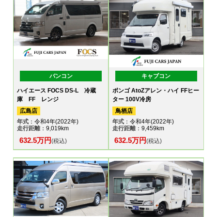
バンコン
キャブコン
ハイエース FOCS DS-L 冷蔵
ボンゴ AtoZアレン・ハイ FFヒー
庫 FF レンジ
ター 100V冷房
広島店
鳥栖店
年式
：令和4年(2022年)
年式
：令和4年(2022年)
走行距離
：9,019km
走行距離
：9,459km
632.5万円
632.5万円
(税込)
(税込)