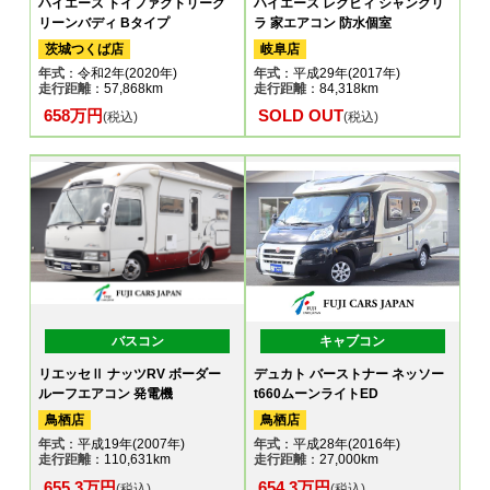
ハイエース トイファクトリーグ
ハイエース レクビィ シャングリ
リーンバディ Bタイプ
ラ 家エアコン 防水個室
茨城つくば店
岐阜店
年式
：令和2年(2020年)
年式
：平成29年(2017年)
走行距離
：57,868km
走行距離
：84,318km
658万円
SOLD OUT
(税込)
(税込)
バスコン
キャブコン
リエッセⅡ ナッツRV ボーダー
デュカト バーストナー ネッソー
ルーフエアコン 発電機
t660ムーンライトED
鳥栖店
鳥栖店
年式
：平成19年(2007年)
年式
：平成28年(2016年)
走行距離
：110,631km
走行距離
：27,000km
655.3万円
654.3万円
(税込)
(税込)