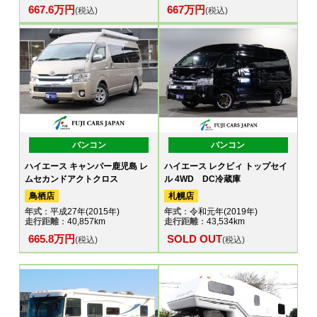
667.6万円
667万円
(税込)
(税込)
バンコン
バンコン
ハイエース キャンパー鹿児島 レ
ハイエース レクビィ トップセイ
ムセカンドアクトクロス
ル 4WD DC冷蔵庫
鳥栖店
札幌店
年式
：平成27年(2015年)
年式
：令和元年(2019年)
走行距離
：40,857km
走行距離
：43,534km
665.8万円
SOLD OUT
(税込)
(税込)