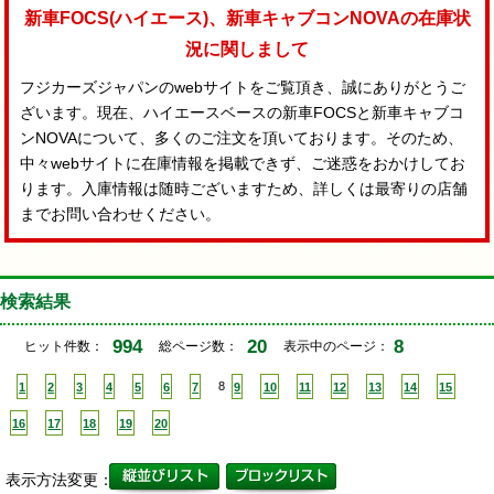
新車FOCS(ハイエース)、新車キャブコンNOVAの在庫状
況に関しまして
フジカーズジャパンのwebサイトをご覧頂き、誠にありがとうご
ざいます。現在、ハイエースベースの新車FOCSと新車キャブコ
ンNOVAについて、多くのご注文を頂いております。そのため、
中々webサイトに在庫情報を掲載できず、ご迷惑をおかけしてお
ります。入庫情報は随時ございますため、詳しくは最寄りの店舗
までお問い合わせください。
検索結果
994
20
8
ヒット件数：
総ページ数：
表示中のページ：
1
2
3
4
5
6
7
8
9
10
11
12
13
14
15
16
17
18
19
20
表示方法変更：