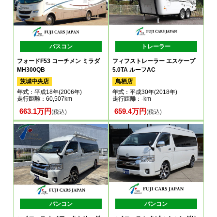
バスコン
トレーラー
フォードF53 コーチメン ミラダ
フィフストレーラー エスケープ
MH300QB
5.0TA ルーフAC
茨城中央店
鳥栖店
年式
：平成18年(2006年)
年式
：平成30年(2018年)
走行距離
：60,507km
走行距離
：-km
663.1万円
659.4万円
(税込)
(税込)
バンコン
バンコン