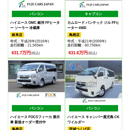
バンコン
キャブコン
ハイエース OMC 銀河 FFヒータ
カムロード バンテック ジル FFヒ
ー ソーラー 冷蔵庫
ーター 4WD
岐阜店
鳥栖店
年式
：平成28年(2016年)
年式
：平成21年(2009年)
走行距離
：21,565km
走行距離
：80,756km
631.7万円
631.6万円
(税込)
(税込)
バンコン
バンコン
ハイエース FOCSフィーカ 展示
ハイエース キャンパー鹿児島 CK
車 新規オーダー受付中
ワイルダー
鳥栖店
茨城つくば店