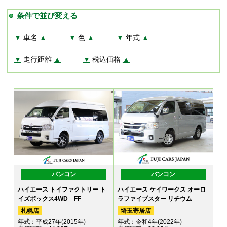
条件で並び変える
▼
車名
▲
▼
色
▲
▼
年式
▲
▼
走行距離
▲
▼
税込価格
▲
バンコン
バンコン
ハイエース トイファクトリー ト
ハイエース ケイワークス オーロ
イズボックス4WD FF
ラファイブスター リチウム
札幌店
埼玉寄居店
年式
：平成27年(2015年)
年式
：令和4年(2022年)