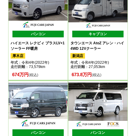
バンコン
キャブコン
ハイエース レクビィ プラスLV+1
タウンエース AtoZ アレン・ハイ
ソーラー FF暖房
4WD 12Vクーラー
厚木店
新潟店
年式
：令和4年(2022年)
年式
：令和4年(2022年)
走行距離
：73,579km
走行距離
：27,053km
674万円
673.8万円
(税込)
(税込)
バンコン
バンコン