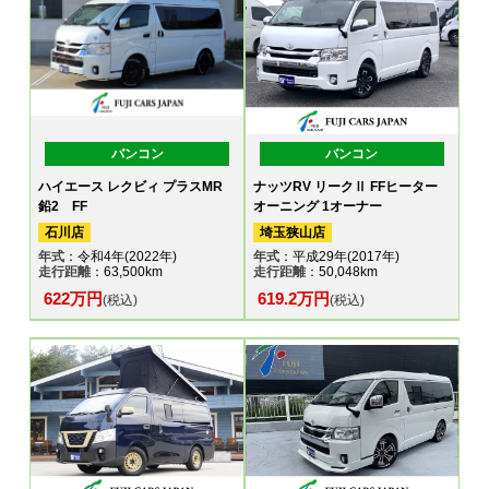
バンコン
バンコン
ハイエース レクビィ プラスMR
ナッツRV リークⅡ FFヒーター
鉛2 FF
オーニング 1オーナー
石川店
埼玉狭山店
年式
：令和4年(2022年)
年式
：平成29年(2017年)
走行距離
：63,500km
走行距離
：50,048km
622万円
619.2万円
(税込)
(税込)