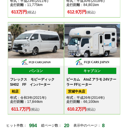
年式
：平成23年(2011年)
年式
：平成30年(2018年)
走行距離
：11,775km
走行距離
：84,801km
613万円
612.9万円
(税込)
(税込)
バンコン
キャブコン
フレックス モビーディック
ビーカム AtoZ アラモ 24Vクー
SH02 FF インバーター
ラー FFヒーター
柏店
茨城中央店
年式
：令和3年(2021年)
年式
：平成26年(2014年)
走行距離
：17,844km
走行距離
：66,100km
611.7万円
610.2万円
(税込)
(税込)
994
20
8
ヒット件数：
総ページ数：
表示中のページ：