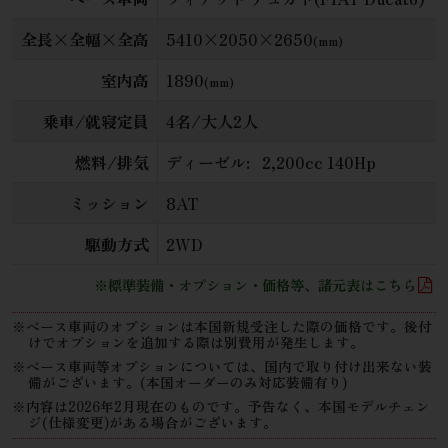
全長×全幅×全高
5410×2050×2650
(mm)
室内高
1890
(mm)
乗車/就寝定員
4名/大人2人
燃料/排気
ディーゼル:
2,200cc 140Hp
ミッション
8AT
駆動方式
2WD
※標準装備・オプション・価格等、諸元表はこちら
※ベース車両のオプションは本国新規受注した際の価格です。後付
けでオプションを追加する際は別費用が発生します。
※ベース車両等オプションについては、国内で取り付け出来ない装
備がございます。(本国オーダーのみ対応装備有り)
※内容は2026年2月現在のものです。予告なく、本国モデルチェン
ジ(仕様変更)がある場合がございます。