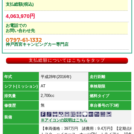
支払総額(税込)
4,063,970円
お電話での
お問い合わせ先
0797-61-1332
神戸西宮キャンピングカー専門店
支払総額についてはこちらをタップ
年式
平成28年(2016年)
走行距離
AT
シフト(ミッション)
車検期限
2,700cc
排気量
燃料タイプ
無
修復歴
車台番号の下3桁
装備
※アイコンの説明はこちら
【車両価格：397万円 諸費用：9.4万円】【定期点検