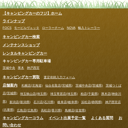
【キャンピングカーのフジ】ホーム
ラインナップ
FOCS
モービルヴェッタ
ローラーチーム
NOVA
輸入トレーラー
キャンピングカー検索
メンテナンスショップ
レンタルキャンピングカー
キャンピングカー専用駐車場
茨城中央
厚木
神戸西宮
キャンピングカー買取
査定依頼入力フォーム
店舗案内
札幌店(北海道)
仙台名取店(宮城県)
茨城中央店(茨城県)
茨城つくば
店(茨城県)
埼玉狭山店(埼玉県)
埼玉寄居店(埼玉県)
柏店(千葉県)
厚木店(神奈川
県)
新潟店(新潟県)
石川店(石川県)
岐阜店(岐阜県)
浜松店(静岡県)
神戸西宮店
(兵庫県)
広島店(広島県)
高松店(香川県)
鳥栖店(佐賀県)
キャンピングカーコラム
イベント出展予定一覧
よくある質問
お
問い合わせ