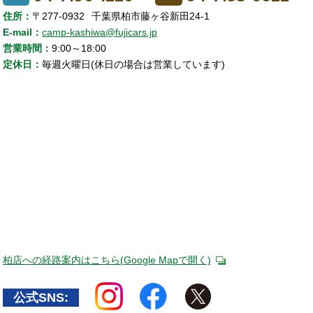
住所：
〒
277-0932
千葉県
柏市藤ヶ谷新田
24-1
E-mail：
camp-kashiwa@fujicars.jp
営業時間：
9:00～18:00
定休日：
毎週火曜日(休日の場合は営業しています)
柏店への経路案内はこちら(Google Mapで開く)
公式SNS: