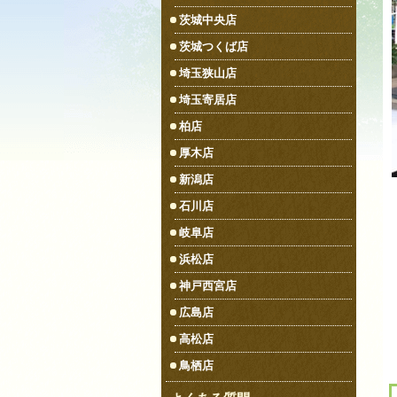
茨城中央店
茨城つくば店
埼玉狭山店
埼玉寄居店
柏店
厚木店
新潟店
石川店
岐阜店
浜松店
神戸西宮店
広島店
高松店
鳥栖店