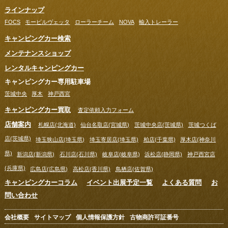
ラインナップ
FOCS
モービルヴェッタ
ローラーチーム
NOVA
輸入トレーラー
キャンピングカー検索
メンテナンスショップ
レンタルキャンピングカー
キャンピングカー専用駐車場
茨城中央
厚木
神戸西宮
キャンピングカー買取
査定依頼入力フォーム
店舗案内
札幌店(北海道)
仙台名取店(宮城県)
茨城中央店(茨城県)
茨城つくば
店(茨城県)
埼玉狭山店(埼玉県)
埼玉寄居店(埼玉県)
柏店(千葉県)
厚木店(神奈川
県)
新潟店(新潟県)
石川店(石川県)
岐阜店(岐阜県)
浜松店(静岡県)
神戸西宮店
(兵庫県)
広島店(広島県)
高松店(香川県)
鳥栖店(佐賀県)
キャンピングカーコラム
イベント出展予定一覧
よくある質問
お
問い合わせ
会社概要
サイトマップ
個人情報保護方針
古物商許可証番号