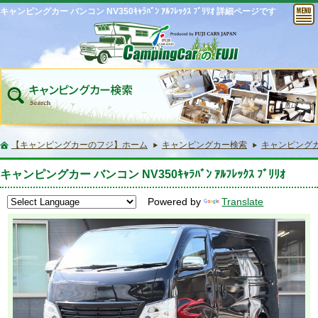
キャンピングカー バンコン NV350ｷｬﾗﾊﾞﾝ ｱﾙﾌﾚｯｸｽ ﾌﾞﾘﾘｵ 詳細ページです
【キャンピングカーのフジ】ホーム
キャンピングカー検索
キャンピングカー バ
キャンピングカー バンコン NV350ｷｬﾗﾊﾞﾝ ｱﾙﾌﾚｯｸｽ ﾌﾞﾘﾘｵ
Powered by
Translate