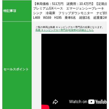
【車両価格：511万円 諸費用：10.4万円】【定期
プレミアムGXベース エマージェンシーブレーキ 
特記事項
シンク 冷蔵庫 フリップダウンモニター ナビ切替S
L469 W169 H195 乗車6名 就寝2名 総重量2490k
ご覧の車両は鳥栖 キャンピングカー専門店の在庫になります。
鳥栖 キャンピングカー専門店(佐賀県)の詳細はこちら
セールスポイント