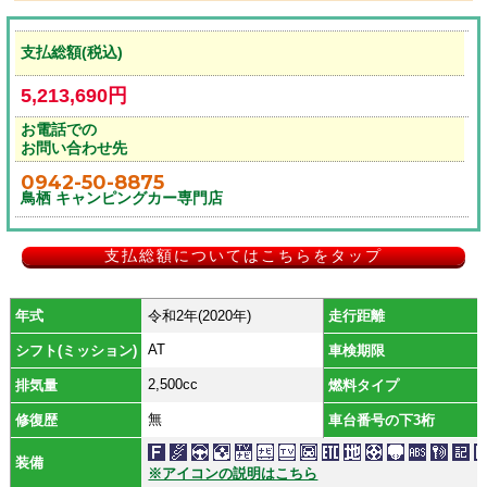
支払総額(税込)
5,213,690円
お電話での
お問い合わせ先
0942-50-8875
鳥栖 キャンピングカー専門店
支払総額についてはこちらをタップ
年式
令和2年(2020年)
走行距離
AT
シフト(ミッション)
車検期限
2,500cc
排気量
燃料タイプ
無
修復歴
車台番号の下3桁
装備
※アイコンの説明はこちら