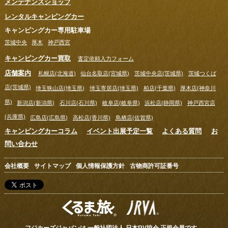
メンテナンスショップ
レンタルキャンピングカー
キャンピングカー専用駐車場
茨城中央
厚木
神戸西宮
キャンピングカー買取
査定依頼入力フォーム
店舗案内
札幌店(北海道)
仙台名取店(宮城県)
茨城中央店(茨城県)
茨城つくば
店(茨城県)
埼玉狭山店(埼玉県)
埼玉寄居店(埼玉県)
柏店(千葉県)
厚木店(神奈川
県)
新潟店(新潟県)
石川店(石川県)
岐阜店(岐阜県)
浜松店(静岡県)
神戸西宮店
(兵庫県)
広島店(広島県)
高松店(香川県)
鳥栖店(佐賀県)
キャンピングカーコラム
イベント出展予定一覧
よくある質問
お
問い合わせ
会社概要
サイトマップ
個人情報保護方針
古物商許可証番号
フジカーズジャパンは 一般社団法人 日本RV協会 正規会員です。