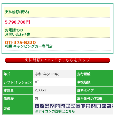
支払総額(税込)
5,790,780円
お電話での
お問い合わせ先
011-375-8330
札幌 キャンピングカー専門店
支払総額についてはこちらをタップ
年式
令和3年(2021年)
走行距離
AT
シフト(ミッション)
車検期限
2,800cc
排気量
燃料タイプ
無
修復歴
車台番号の下3桁
装備
※アイコンの説明はこちら