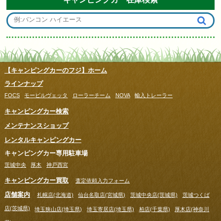
【キャンピングカーのフジ】ホーム
ラインナップ
FOCS
モービルヴェッタ
ローラーチーム
NOVA
輸入トレーラー
キャンピングカー検索
メンテナンスショップ
レンタルキャンピングカー
キャンピングカー専用駐車場
茨城中央
厚木
神戸西宮
キャンピングカー買取
査定依頼入力フォーム
店舗案内
札幌店(北海道)
仙台名取店(宮城県)
茨城中央店(茨城県)
茨城つくば
店(茨城県)
埼玉狭山店(埼玉県)
埼玉寄居店(埼玉県)
柏店(千葉県)
厚木店(神奈川