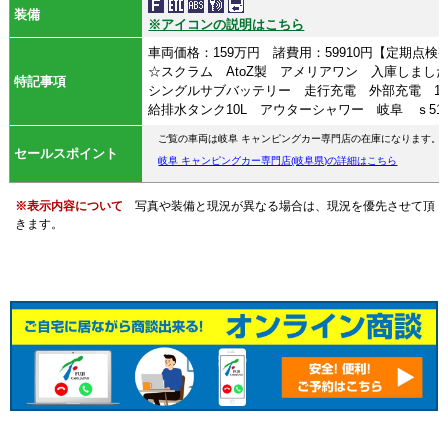
装備
※アイコンの説明はこちら
車両価格：159万円 諸費用：59910円【定期点
☆スクラム AtoZ製 アメリアワン 入庫しまし
特記事項
シングルサブバッテリー 走行充電 外部充電 15
給排水タンク10L アウターシャワー 岐阜 ｓ513
ご覧の車両は岐阜 キャンピングカー専門店の在庫になります。
セールスポイント
岐阜 キャンピングカー専門店(岐阜県)の詳細はこちら
※表示内容について
写真や装備と現況が異なる場合は、現況を優先させて頂
きます。