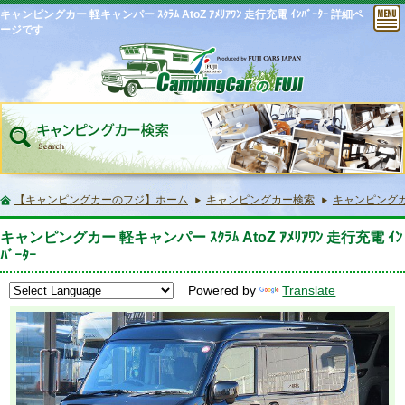
キャンピングカー 軽キャンパー ｽｸﾗﾑ AtoZ ｱﾒﾘｱﾜﾝ 走行充電 ｲﾝﾊﾞｰﾀｰ 詳細ペ
ージです
【キャンピングカーのフジ】ホーム
キャンピングカー検索
キャンピングカー 
キャンピングカー 軽キャンパー ｽｸﾗﾑ AtoZ ｱﾒﾘｱﾜﾝ 走行充電 ｲﾝ
ﾊﾞｰﾀｰ
Powered by
Translate