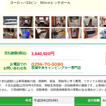
ヨーロッパ13ピン 50ｍｍヒッチボール
支払総額(税込)
3,840,920円
0296-70-5080
お電話での
茨城中央キャンピングカー専門店
お問い合わせ先
※支払総額には車両価格の他、保険料、税金、登録等に伴う費用、リサイクル預託
す。 ※支払総額は2026年4月現在、管轄支局登録・店頭納車時の価格です。お客
ません。 ※登録時期により、自動車税・自賠責保険額等の変動がある場合がござい
年式
平成26年(2014年)
走行距離
-k