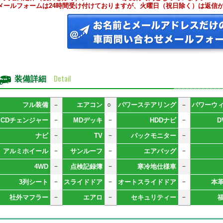
メールフォームは24時間受け付けておりますが、火曜日（祝日除く）は返信
Detail
装備詳細
フル装備
－
エアコン
○
パワーステアリング
－
パワーウ
－
－
－
CDチェンジャー
MDデッキ
HDDナビ
D
－
－
－
ナビ
TV
バックモニター
－
－
－
アルミホイール
サンルーフ
エアバッグ
－
－
－
4WD
点検記録簿
寒冷地仕様車
－
－
－
3列シート
スライドドア
オートスライドドア
本
－
－
－
社外マフラー
エアロ
セキュリティー