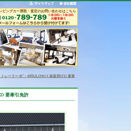
ンピングカー買取・査定のお問い合わせはこちら
ーラー ﾎﾋﾞｰ 495ULｴｸｾﾚﾝﾄ 家庭用ｴｱｺﾝ 要牽
ｱｺﾝ 要牽引免許