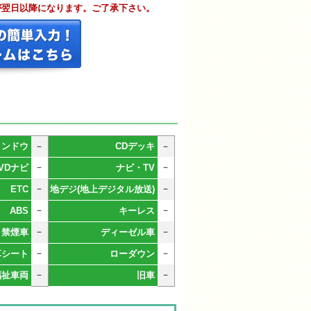
が翌日以降になります。ご了承下さい。
ィンドウ
－
CDデッキ
－
－
－
VDナビ
ナビ・TV
－
－
ETC
地デジ(地上デジタル放送)
－
－
ABS
キーレス
－
－
禁煙車
ディーゼル車
－
－
革シート
ローダウン
－
－
福祉車両
旧車