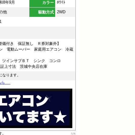
和8年9月
ﾎﾜｲﾄ
カラー
の他
2WD
駆動方式
1
検整備付き 保証無し Ｒ券対象外】
ピン 電動ムーバー 家庭用エアコン 冷蔵
 ツインサブＢＴ シンク コンロ
※車検証上寸法 茨城中央店在庫
になります。
こちら
す。