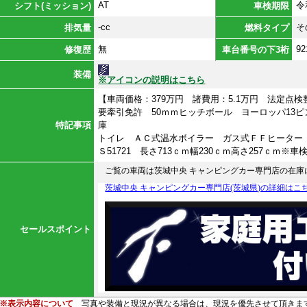
AT
令
シフト(ミッション)
車検期限
-cc
そ
排気量
燃料タイプ
無
92
修復歴
車台番号の下3桁
装備
※アイコンの説明はこちら
【車両価格：379万円 諸費用：5.1万円 法定点
要牽引免許 50ｍｍヒッチボール ヨーロッパ13
特記事項
庫
トイレ ＡＣ式温水ボイラー ガス式ＦＦヒーター
Ｓ51721 長さ713ｃｍ幅230ｃｍ高さ257ｃｍ
ご覧の車両は茨城中央 キャンピングカー専門店の在庫
茨城中央 キャンピングカー専門店(茨城県)の詳細は
セールスポイント
※表示内容について
写真や装備と現況が異なる場合は、現況を優先させて頂きま