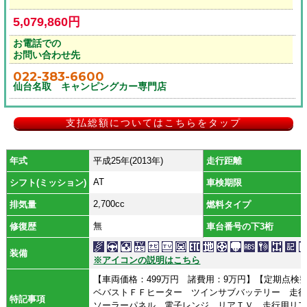
5,079,860円
お電話での
お問い合わせ先
022-383-6600
仙台名取 キャンピングカー専門店
支払総額についてはこちらをタップ
年式
平成25年(2013年)
走行距離
AT
シフト(ミッション)
車検期限
2,700cc
排気量
燃料タイプ
無
修復歴
車台番号の下3桁
装備
※アイコンの説明はこちら
【車両価格：499万円 諸費用：9万円】【定期点検
ベバストＦＦヒーター ツインサブバッテリー 走
特記事項
ソーラーパネル 電子レンジ リアＴＶ 走行用リ