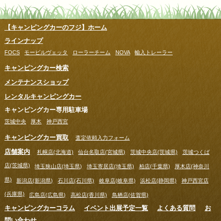
【キャンピングカーのフジ】ホーム
ラインナップ
FOCS
モービルヴェッタ
ローラーチーム
NOVA
輸入トレーラー
キャンピングカー検索
メンテナンスショップ
レンタルキャンピングカー
キャンピングカー専用駐車場
茨城中央
厚木
神戸西宮
キャンピングカー買取
査定依頼入力フォーム
店舗案内
札幌店(北海道)
仙台名取店(宮城県)
茨城中央店(茨城県)
茨城つくば
店(茨城県)
埼玉狭山店(埼玉県)
埼玉寄居店(埼玉県)
柏店(千葉県)
厚木店(神奈川
県)
新潟店(新潟県)
石川店(石川県)
岐阜店(岐阜県)
浜松店(静岡県)
神戸西宮店
(兵庫県)
広島店(広島県)
高松店(香川県)
鳥栖店(佐賀県)
キャンピングカーコラム
イベント出展予定一覧
よくある質問
お
問い合わせ