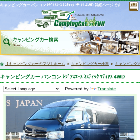
キャンピングカー バンコン ﾚｼﾞｱｽｴｰｽ ﾐｽﾃｨｯｸ ﾏﾃｨｱｽ 4WD 詳細ページです
【キャンピングカーのフジ】ホーム
キャンピングカー検索
キャンピングカー バ
キャンピングカー バンコン ﾚｼﾞｱｽｴｰｽ ﾐｽﾃｨｯｸ ﾏﾃｨｱｽ 4WD
Powered by
Translate