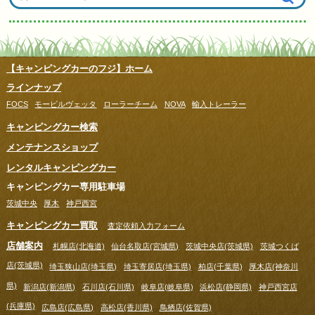
【キャンピングカーのフジ】ホーム
ラインナップ
FOCS
モービルヴェッタ
ローラーチーム
NOVA
輸入トレーラー
キャンピングカー検索
メンテナンスショップ
レンタルキャンピングカー
キャンピングカー専用駐車場
茨城中央
厚木
神戸西宮
キャンピングカー買取
査定依頼入力フォーム
店舗案内
札幌店(北海道)
仙台名取店(宮城県)
茨城中央店(茨城県)
茨城つくば
店(茨城県)
埼玉狭山店(埼玉県)
埼玉寄居店(埼玉県)
柏店(千葉県)
厚木店(神奈川
県)
新潟店(新潟県)
石川店(石川県)
岐阜店(岐阜県)
浜松店(静岡県)
神戸西宮店
(兵庫県)
広島店(広島県)
高松店(香川県)
鳥栖店(佐賀県)