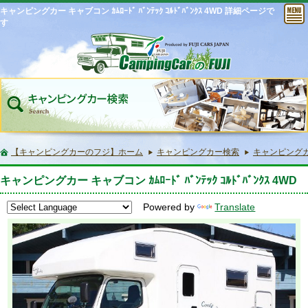
キャンピングカー キャブコン ｶﾑﾛｰﾄﾞ ﾊﾞﾝﾃｯｸ ｺﾙﾄﾞﾊﾞﾝｸｽ 4WD 詳細ページで
す
【キャンピングカーのフジ】ホーム
キャンピングカー検索
キャンピングカー キ
キャンピングカー キャブコン ｶﾑﾛｰﾄﾞ ﾊﾞﾝﾃｯｸ ｺﾙﾄﾞﾊﾞﾝｸｽ 4WD
Powered by
Translate