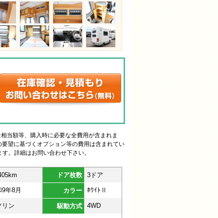
金相当額等、購入時に必要な全費用が含まれま
様の要望に基づくオプション等の費用は含まれてい
ます。詳細はお問い合わせ下さい。
405km
ドア枚数
3ドア
和9年8月
ﾎﾜｲﾄⅡ
カラー
ソリン
4WD
駆動方式