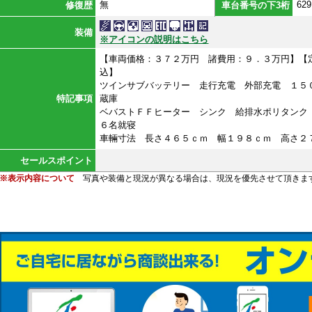
無
629
修復歴
車台番号の下3桁
装備
※アイコンの説明はこちら
【車両価格：３７２万円 諸費用：９．３万円】【
込】
ツインサブバッテリー 走行充電 外部充電 １５
特記事項
蔵庫
ベバストＦＦヒーター シンク 給排水ポリタン
６名就寝
車輛寸法 長さ４６５ｃｍ 幅１９８ｃｍ 高さ２
セールスポイント
※表示内容について
写真や装備と現況が異なる場合は、現況を優先させて頂きま