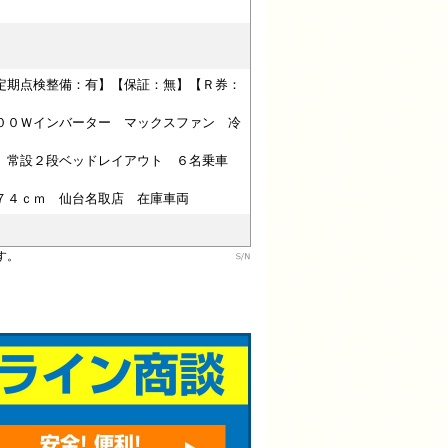
定期点検整備：有】【保証：無】【Ｒ券：
００Ｗインバーター マックスファン 冷
ク 常設２段ベッドレイアウト ６名乗車
７４ｃｍ 仙台名取店 在庫車両
す。