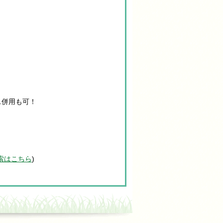
ス併用も可！
索はこちら
)