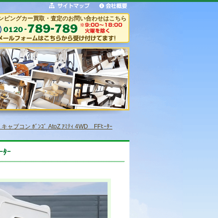
ンピングカー買取・査定のお問い合わせはこちら
コン ﾎﾞﾝｺﾞ AtoZ ｱﾐﾃｨ 4WD FFﾋｰﾀｰ
ｰﾀｰ