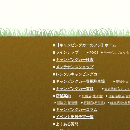
【キャンピングカーのフジ】ホーム
ラインナップ
FOCS
モービルヴェッタ
キャンピングカー検索
メンテナンスショップ
レンタルキャンピングカー
キャンピングカー専用駐車場
茨城中央
キャンピングカー買取
査定依頼入力フォ
店舗案内
札幌店(北海道)
仙台名取店(宮
新潟店(新潟県)
石川店(石川県)
岐阜店(岐阜県
キャンピングカーコラム
イベント出展予定一覧
よくある質問