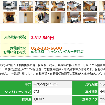
支払総額(税込)
3,812,540円
022-383-6600
お電話での
仙台名取 キャンピングカー専門店
お問い合わせ先
※支払総額には車両価格の他、保険料、税金、登録等に伴う費用、リサイクル預託
す。 ※支払総額は2026年4月現在、管轄支局登録・店頭納車時の価格です。お客
ません。 ※登録時期により、自動車税・自賠責保険額等の変動がある場合がござい
年式
平成25年(2013年)
走行距離
46,
CAT
令
シフト(ミッション)
車検期限
1,800cc
ガ
排気量
燃料タイプ