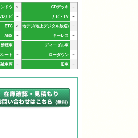
ィンドウ
○
CDデッキ
－
－
－
VDナビ
ナビ・TV
○
－
ETC
地デジ(地上デジタル放送)
－
－
ABS
キーレス
－
－
禁煙車
ディーゼル車
－
－
革シート
ローダウン
－
－
福祉車両
旧車