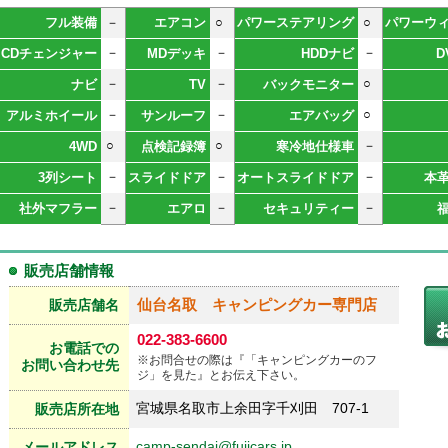
フル装備
－
エアコン
○
パワーステアリング
○
パワーウ
－
－
－
CDチェンジャー
MDデッキ
HDDナビ
D
－
－
○
ナビ
TV
バックモニター
－
－
○
アルミホイール
サンルーフ
エアバッグ
○
○
－
4WD
点検記録簿
寒冷地仕様車
－
－
－
3列シート
スライドドア
オートスライドドア
本
－
－
－
社外マフラー
エアロ
セキュリティー
販売店舗情報
仙台名取 キャンピングカー専門店
販売店舗名
022-383-6600
お電話での
※お問合せの際は『「キャンピングカーのフ
お問い合わせ先
ジ」を見た』とお伝え下さい。
宮城県名取市上余田字千刈田 707-1
販売店所在地
camp-sendai@fujicars.jp
メールアドレス