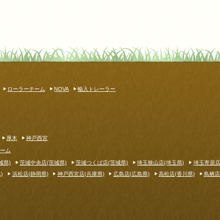
ローラーチーム
NOVA
輸入トレーラー
厚木
神戸西宮
ーム
城県)
茨城中央店(茨城県)
茨城つくば店(茨城県)
埼玉狭山店(埼玉県)
埼玉寄居店
)
浜松店(静岡県)
神戸西宮店(兵庫県)
広島店(広島県)
高松店(香川県)
鳥栖店