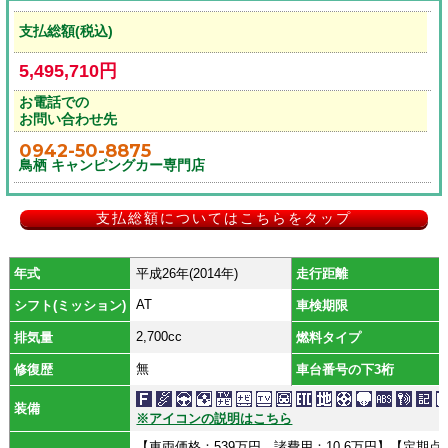
支払総額(税込)
5,495,710円
お電話での
お問い合わせ先
0942-50-8875
鳥栖 キャンピングカー専門店
支払総額についてはこちらをタップ
年式
平成26年(2014年)
走行距離
AT
シフト(ミッション)
車検期限
2,700cc
排気量
燃料タイプ
無
修復歴
車台番号の下3桁
装備
※アイコンの説明はこちら
【車両価格：539万円 諸費用：10.6万円】【定期