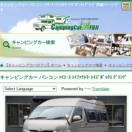
キャンピングカー バンコン ﾊｲｴｰｽ ﾄｲﾌｧｸﾄﾘｰﾄｲｽﾞﾎﾞｯｸｽ ｸﾞﾗﾝﾃﾞ 詳細ページで
す
【キャンピングカーのフジ】ホーム
キャンピングカー検索
キャンピングカー バ
キャンピングカー バンコン ﾊｲｴｰｽ ﾄｲﾌｧｸﾄﾘｰﾄｲｽﾞﾎﾞｯｸｽ ｸﾞﾗﾝﾃﾞ
Powered by
Translate