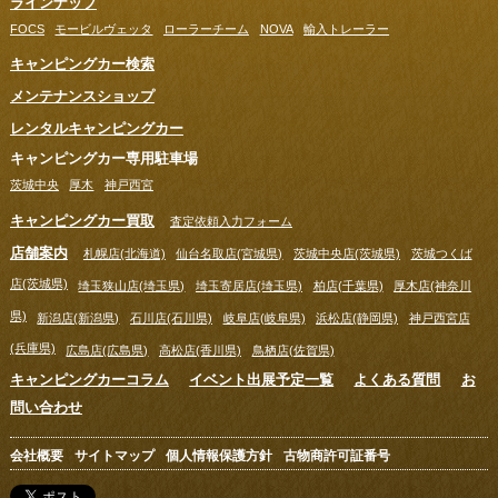
ラインナップ
FOCS
モービルヴェッタ
ローラーチーム
NOVA
輸入トレーラー
キャンピングカー検索
メンテナンスショップ
レンタルキャンピングカー
キャンピングカー専用駐車場
茨城中央
厚木
神戸西宮
キャンピングカー買取
査定依頼入力フォーム
店舗案内
札幌店(北海道)
仙台名取店(宮城県)
茨城中央店(茨城県)
茨城つくば
店(茨城県)
埼玉狭山店(埼玉県)
埼玉寄居店(埼玉県)
柏店(千葉県)
厚木店(神奈川
県)
新潟店(新潟県)
石川店(石川県)
岐阜店(岐阜県)
浜松店(静岡県)
神戸西宮店
(兵庫県)
広島店(広島県)
高松店(香川県)
鳥栖店(佐賀県)
キャンピングカーコラム
イベント出展予定一覧
よくある質問
お
問い合わせ
会社概要
サイトマップ
個人情報保護方針
古物商許可証番号