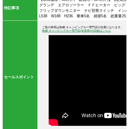
グランデ エアロソーラー ＦＦヒーター ビッグ
特記事項
フリップダウンモニター ナビ切替スイッチ イン
L538 W188 H236 乗車5名 就寝5名 総重量2515k
ご覧の車両は鳥栖 キャンピングカー専門店の在庫になります。
鳥栖 キャンピングカー専門店(佐賀県)の詳細はこちら
セールスポイント