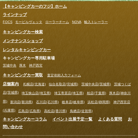
【キャンピングカーのフジ】ホーム
ラインナップ
FOCS
モービルヴェッタ
ローラーチーム
NOVA
輸入トレーラー
キャンピングカー検索
メンテナンスショップ
レンタルキャンピングカー
キャンピングカー専用駐車場
茨城中央
厚木
神戸西宮
キャンピングカー買取
査定依頼入力フォーム
店舗案内
札幌店(北海道)
仙台名取店(宮城県)
茨城中央店(茨城県)
茨城つくば
店(茨城県)
埼玉狭山店(埼玉県)
埼玉寄居店(埼玉県)
柏店(千葉県)
厚木店(神奈川
県)
新潟店(新潟県)
石川店(石川県)
岐阜店(岐阜県)
浜松店(静岡県)
神戸西宮店
(兵庫県)
広島店(広島県)
高松店(香川県)
鳥栖店(佐賀県)
キャンピングカーコラム
イベント出展予定一覧
よくある質問
お
問い合わせ