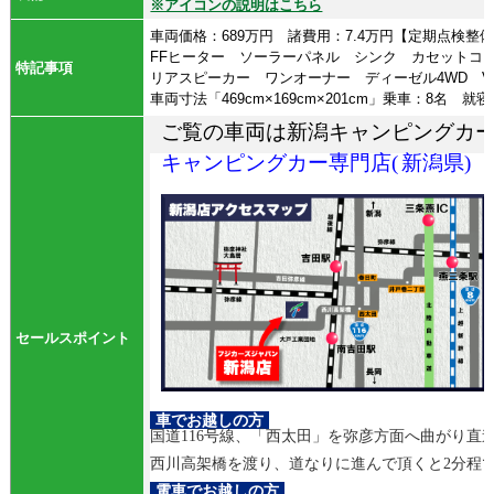
※アイコンの説明はこちら
車両価格：689万円 諸費用：7.4万円【定期点検整備
FFヒーター ソーラーパネル シンク カセットコ
特記事項
リアスピーカー ワンオーナー ディーゼル4WD V
車両寸法「469cm×169cm×201cm」乗車：8名
ご覧の車両は新潟キャンピングカ
キャンピングカー専門店(
新潟県)
セールスポイント
車でお越しの方
国道116号線、「西太田」を弥彦方面へ曲がり直
西川高架橋を渡り、道なりに進んで頂くと2分程
電車でお越しの方