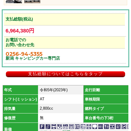
支払総額(税込)
6,964,380円
お電話での
お問い合わせ先
0256-94-5355
新潟 キャンピングカー専門店
支払総額についてはこちらをタップ
年式
令和5年(2023年)
走行距離
AT
シフト(ミッション)
車検期限
2,800cc
排気量
燃料タイプ
無
修復歴
車台番号の下3桁
装備