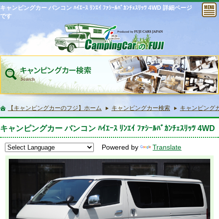
キャンピングカー バンコン ﾊｲｴｰｽ ﾘﾝｴｲ ﾌｧｼｰﾙﾊﾞｶﾝﾁｪｽﾘｯﾂ 4WD 詳細ページ
です
【キャンピングカーのフジ】ホーム
キャンピングカー検索
キャンピングカー バ
キャンピングカー バンコン ﾊｲｴｰｽ ﾘﾝｴｲ ﾌｧｼｰﾙﾊﾞｶﾝﾁｪｽﾘｯﾂ 4WD
Powered by
Translate