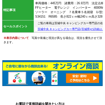
車両価格：445万円 諸費用：26.9万円 法定点
FFヒーター 電子レンジ インバーター 4000
特記事項
ソーラー オーニング ７名乗車５名就寝 U-型
S34151 R6585 長さ822ｃｍ幅240ｃｍ高さ32
ご覧の車両は茨城中央 キャンピングカー専門店の在
セールスポイント
茨城中央 キャンピングカー専門店(茨城県)の詳細は
※表示内容について
写真や装備と現況が異なる場合は、現況を優先させて頂
きます。
お電話で直接詳細を聞きたい方は