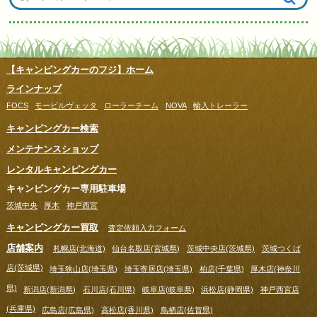
【キャンピングカーのフジ】ホーム
ラインナップ
FOCS
モービルヴェッタ
ローラーチーム
NOVA
輸入トレーラー
キャンピングカー検索
メンテナンスショップ
レンタルキャンピングカー
キャンピングカー専用駐車場
茨城中央
厚木
神戸西宮
キャンピングカー買取
査定依頼入力フォーム
店舗案内
札幌店(北海道)
仙台名取店(宮城県)
茨城中央店(茨城県)
茨城つくば
店(茨城県)
埼玉狭山店(埼玉県)
埼玉寄居店(埼玉県)
柏店(千葉県)
厚木店(神奈川
県)
新潟店(新潟県)
石川店(石川県)
岐阜店(岐阜県)
浜松店(静岡県)
神戸西宮店
(兵庫県)
広島店(広島県)
高松店(香川県)
鳥栖店(佐賀県)