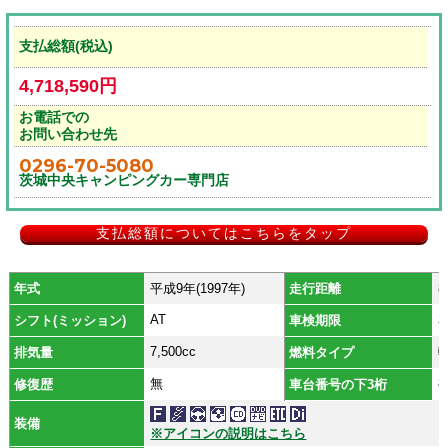
支払総額(税込)
4,718,590円
お電話での
お問い合わせ先
0296-70-5080
茨城中央キャンピングカー専門店
支払総額についてはこちらをタップ
年式
平成9年(1997年)
走行距離
8
AT
シフト(ミッション)
車検期限
7,500cc
排気量
燃料タイプ
無
8
修復歴
車台番号の下3桁
装備
※アイコンの説明はこちら