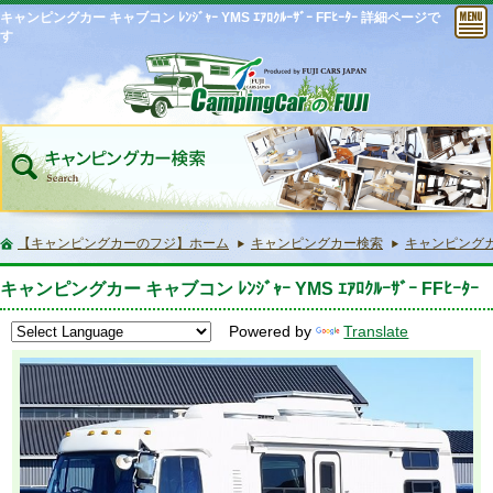
キャンピングカー キャブコン ﾚﾝｼﾞｬｰ YMS ｴｱﾛｸﾙｰｻﾞｰ FFﾋｰﾀｰ 詳細ページで
す
【キャンピングカーのフジ】ホーム
キャンピングカー検索
キャンピングカー キ
キャンピングカー キャブコン ﾚﾝｼﾞｬｰ YMS ｴｱﾛｸﾙｰｻﾞｰ FFﾋｰﾀｰ
Powered by
Translate