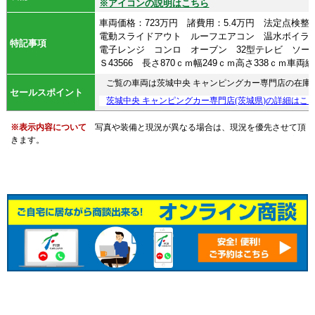
※アイコンの説明はこちら
車両価格：723万円 諸費用：5.4万円 法定点検
電動スライドアウト ルーフエアコン 温水ボイ
特記事項
電子レンジ コンロ オーブン 32型テレビ ソ
Ｓ43566 長さ870ｃｍ幅249ｃｍ高さ338ｃｍ車
ご覧の車両は茨城中央 キャンピングカー専門店の在庫
セールスポイント
茨城中央 キャンピングカー専門店(茨城県)の詳細はこ
※表示内容について
写真や装備と現況が異なる場合は、現況を優先させて頂
きます。