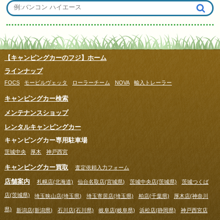
【キャンピングカーのフジ】ホーム
ラインナップ
FOCS
モービルヴェッタ
ローラーチーム
NOVA
輸入トレーラー
キャンピングカー検索
メンテナンスショップ
レンタルキャンピングカー
キャンピングカー専用駐車場
茨城中央
厚木
神戸西宮
キャンピングカー買取
査定依頼入力フォーム
店舗案内
札幌店(北海道)
仙台名取店(宮城県)
茨城中央店(茨城県)
茨城つくば
店(茨城県)
埼玉狭山店(埼玉県)
埼玉寄居店(埼玉県)
柏店(千葉県)
厚木店(神奈川
県)
新潟店(新潟県)
石川店(石川県)
岐阜店(岐阜県)
浜松店(静岡県)
神戸西宮店