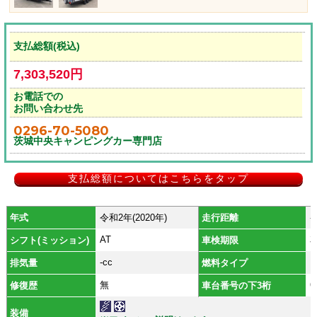
支払総額(税込)
7,303,520円
お電話での
お問い合わせ先
0296-70-5080
茨城中央キャンピングカー専門店
支払総額についてはこちらをタップ
年式
令和2年(2020年)
走行距離
-
AT
シフト(ミッション)
車検期限
-cc
排気量
燃料タイプ
無
6
修復歴
車台番号の下3桁
装備