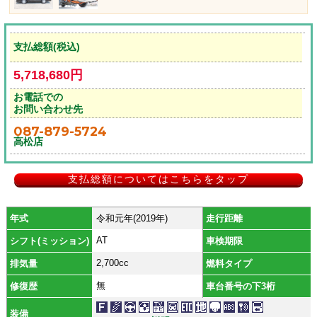
支払総額(税込)
5,718,680円
お電話での
お問い合わせ先
087-879-5724
高松店
支払総額についてはこちらをタップ
年式
令和元年(2019年)
走行距離
AT
シフト(ミッション)
車検期限
2,700cc
排気量
燃料タイプ
無
修復歴
車台番号の下3桁
装備