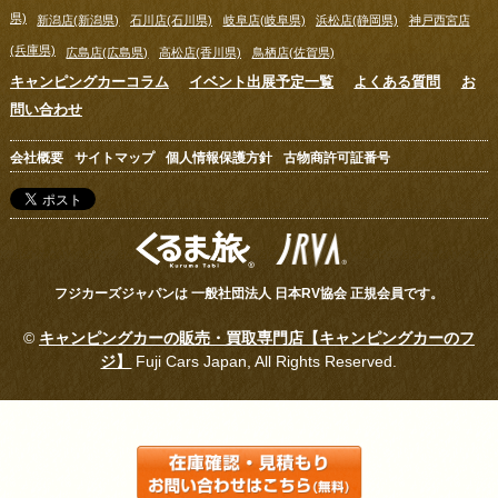
県)
新潟店(新潟県)
石川店(石川県)
岐阜店(岐阜県)
浜松店(静岡県)
神戸西宮店
(兵庫県)
広島店(広島県)
高松店(香川県)
鳥栖店(佐賀県)
キャンピングカーコラム
イベント出展予定一覧
よくある質問
お
問い合わせ
会社概要
サイトマップ
個人情報保護方針
古物商許可証番号
フジカーズジャパンは 一般社団法人 日本RV協会 正規会員です。
©
キャンピングカーの販売・買取専門店【キャンピングカーのフ
ジ】
Fuji Cars Japan, All Rights Reserved.