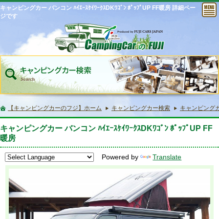
キャンピングカー バンコン ﾊｲｴｰｽｹｲﾜｰｸｽDKﾜｺﾞﾝ ﾎﾟｯﾌﾟUP FF暖房 詳細ペー
ジです
【キャンピングカーのフジ】ホーム
キャンピングカー検索
キャンピングカー バ
キャンピングカー バンコン ﾊｲｴｰｽｹｲﾜｰｸｽDKﾜｺﾞﾝ ﾎﾟｯﾌﾟUP FF
暖房
Powered by
Translate