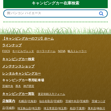
キャンピングカー在庫検索
【キャンピングカーのフジ】ホーム
ラインナップ
FOCS
モービルヴェッタ
ローラーチーム
NOVA
輸入トレーラー
キャンピングカー検索
メンテナンスショップ
レンタルキャンピングカー
キャンピングカー専用駐車場
茨城中央
厚木
神戸西宮
キャンピングカー買取
査定依頼入力フォーム
店舗案内
札幌店(北海道)
仙台名取店(宮城県)
茨城中央店(茨城県)
茨城つくば
店(茨城県)
埼玉狭山店(埼玉県)
埼玉寄居店(埼玉県)
柏店(千葉県)
厚木店(神奈川