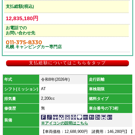
支払総額(税込)
12,835,180円
お電話での
お問い合わせ先
011-375-8330
札幌 キャンピングカー専門店
支払総額についてはこちらをタップ
年式
令和8年(2026年)
走行距離
AT
シフト(ミッション)
車検期限
2,200cc
排気量
燃料タイプ
無
修復歴
車台番号の下3桁
装備
※アイコンの説明はこちら
【車両価格：12,688,900円 諸費用：146,28