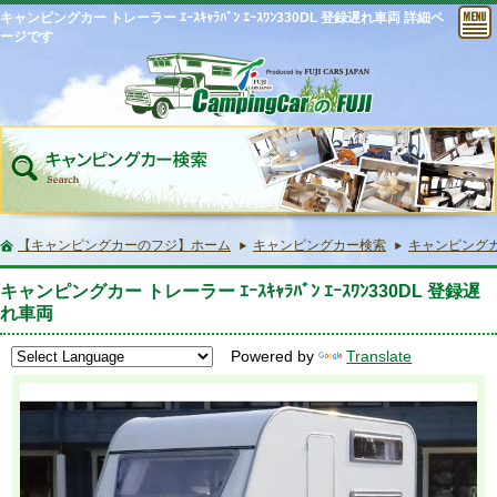
キャンピングカー トレーラー ｴｰｽｷｬﾗﾊﾞﾝ ｴｰｽﾜﾝ330DL 登録遅れ車両 詳細ペ
ージです
【キャンピングカーのフジ】ホーム
キャンピングカー検索
キャンピングカー 
キャンピングカー トレーラー ｴｰｽｷｬﾗﾊﾞﾝ ｴｰｽﾜﾝ330DL 登録遅
れ車両
Powered by
Translate