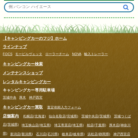
【キャンピングカーのフジ】ホーム
ラインナップ
FOCS
モービルヴェッタ
ローラーチーム
NOVA
輸入トレーラー
キャンピングカー検索
メンテナンスショップ
レンタルキャンピングカー
キャンピングカー専用駐車場
茨城中央
厚木
神戸西宮
キャンピングカー買取
査定依頼入力フォーム
店舗案内
札幌店(北海道)
仙台名取店(宮城県)
茨城中央店(茨城県)
茨城つくば
店(茨城県)
埼玉狭山店(埼玉県)
埼玉寄居店(埼玉県)
柏店(千葉県)
厚木店(神奈川
県)
新潟店(新潟県)
石川店(石川県)
岐阜店(岐阜県)
浜松店(静岡県)
神戸西宮店