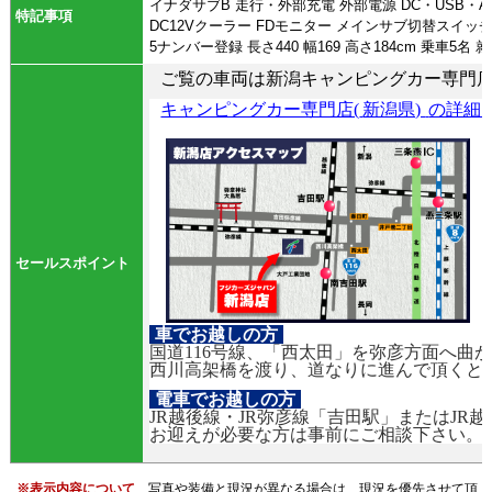
イナダサブB 走行・外部充電 外部電源 DC・USB・
特記事項
DC12Vクーラー FDモニター メインサブ切替スイッチ
5ナンバー登録 長さ440 幅169 高さ184cm 乗車5名
ご覧の車両は新潟キャンピングカー専門
キャンピングカー専門店(
新潟県)
の詳
セールスポイント
車でお越しの方
国道116号線、「西太田」を弥彦方面へ曲
西川高架橋を渡り、道なりに進んで頂くと
電車でお越しの方
JR越後線・JR弥彦線「吉田駅」またはJR
お迎えが必要な方は事前にご相談下さい。
※表示内容について
写真や装備と現況が異なる場合は、現況を優先させて頂