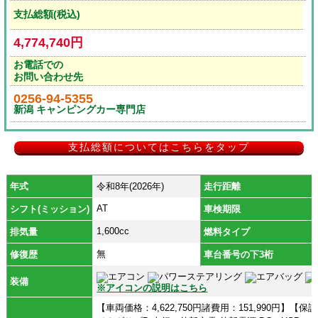
支払総額(税込)
4,774,740円
お電話での
お問い合わせ先
0256-94-5355
新潟 キャンピングカー専門店
支払総額についてはこちらをタップ
年式
令和8年(2026年)
走行距離
AT
シフト(ミッション)
車検期限
1,600cc
排気量
燃料タイプ
無
修復歴
車台番号の下3桁
装備
※アイコンの説明はこちら
【車両価格：4,622,750円諸費用：151,990円】【