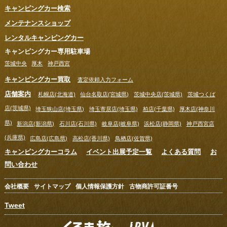
キャンピングカー検索
メンテナンスショップ
レンタルキャンピングカー
キャンピングカー専用駐車場
茨城中央
厚木
神戸西宮
キャンピングカー買取
査定依頼入力フォーム
店舗案内
札幌店(北海道)
仙台名取店(宮城県)
茨城中央店(茨城県)
茨城つくば
店(茨城県)
埼玉狭山店(埼玉県)
埼玉寄居店(埼玉県)
柏店(千葉県)
厚木店(神奈川
県)
新潟店(新潟県)
石川店(石川県)
岐阜店(岐阜県)
浜松店(静岡県)
神戸西宮店
(兵庫県)
広島店(広島県)
高松店(香川県)
鳥栖店(佐賀県)
キャンピングカーコラム
イベント出展予定一覧
よくある質問
お
問い合わせ
会社概要
サイトマップ
個人情報保護方針
古物商許可証番号
Tweet