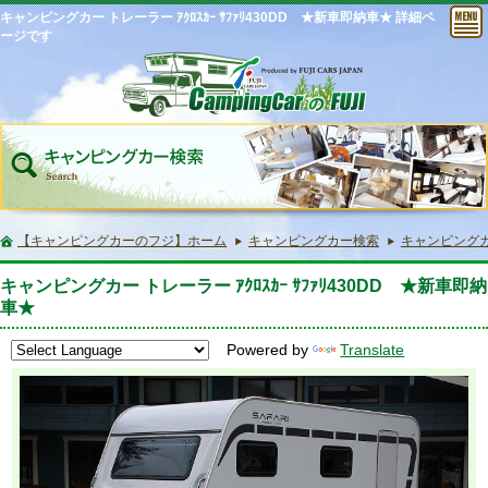
キャンピングカー トレーラー ｱｸﾛｽｶｰ ｻﾌｧﾘ430DD ★新車即納車★ 詳細ペ
ージです
【キャンピングカーのフジ】ホーム
キャンピングカー検索
キャンピングカー
キャンピングカー トレーラー ｱｸﾛｽｶｰ ｻﾌｧﾘ430DD ★新車即納
車★
Powered by
Translate