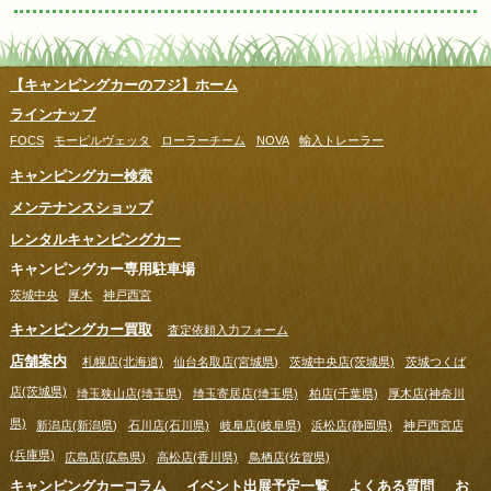
【キャンピングカーのフジ】ホーム
ラインナップ
FOCS
モービルヴェッタ
ローラーチーム
NOVA
輸入トレーラー
キャンピングカー検索
メンテナンスショップ
レンタルキャンピングカー
キャンピングカー専用駐車場
茨城中央
厚木
神戸西宮
キャンピングカー買取
査定依頼入力フォーム
店舗案内
札幌店(北海道)
仙台名取店(宮城県)
茨城中央店(茨城県)
茨城つくば
店(茨城県)
埼玉狭山店(埼玉県)
埼玉寄居店(埼玉県)
柏店(千葉県)
厚木店(神奈川
県)
新潟店(新潟県)
石川店(石川県)
岐阜店(岐阜県)
浜松店(静岡県)
神戸西宮店
(兵庫県)
広島店(広島県)
高松店(香川県)
鳥栖店(佐賀県)
キャンピングカーコラム
イベント出展予定一覧
よくある質問
お