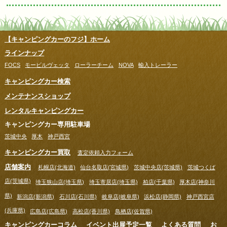
【キャンピングカーのフジ】ホーム
ラインナップ
FOCS
モービルヴェッタ
ローラーチーム
NOVA
輸入トレーラー
キャンピングカー検索
メンテナンスショップ
レンタルキャンピングカー
キャンピングカー専用駐車場
茨城中央
厚木
神戸西宮
キャンピングカー買取
査定依頼入力フォーム
店舗案内
札幌店(北海道)
仙台名取店(宮城県)
茨城中央店(茨城県)
茨城つくば
店(茨城県)
埼玉狭山店(埼玉県)
埼玉寄居店(埼玉県)
柏店(千葉県)
厚木店(神奈川
県)
新潟店(新潟県)
石川店(石川県)
岐阜店(岐阜県)
浜松店(静岡県)
神戸西宮店
(兵庫県)
広島店(広島県)
高松店(香川県)
鳥栖店(佐賀県)
キャンピングカーコラム
イベント出展予定一覧
よくある質問
お