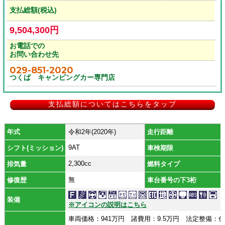
支払総額(税込)
9,504,300円
お電話での
お問い合わせ先
029-851-2020
つくば キャンピングカー専門店
支払総額についてはこちらをタップ
年式
令和2年(2020年)
走行距離
9AT
シフト(ミッション)
車検期限
2,300cc
排気量
燃料タイプ
無
修復歴
車台番号の下3桁
装備
※アイコンの説明はこちら
車両価格：941万円 諸費用：9.5万円 法定整備：