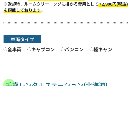
※返却時、ルームクリーニングに掛かる費用として
+2,900円(税込)
を頂戴しております
。
車両タイプ
全車両
キャブコン
バンコン
軽キャン
千歳レンタルステーション(北海道)
キャンパーワイド
フォックス FIKA