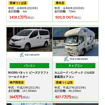
茨城つくば店
厚木店
年式
：令和8年(2026年)
年式
：令和8年(2026年)
走行距離
：-km
走行距離
：72km
1418.1万円
SOLD OUT
(税込)
(税込)
バンコン
キャブコン
NV200バネット ピーズクラフト
カムロード バンテック ジル520
ツールドスター
家庭用エアコン
神戸西宮店
茨城つくば店
年式
：平成23年(2011年)
年式
：平成27年(2015年)
走行距離
：147,484km
走行距離
：48,335km
164万円
827.7万円
(税込)
(税込)