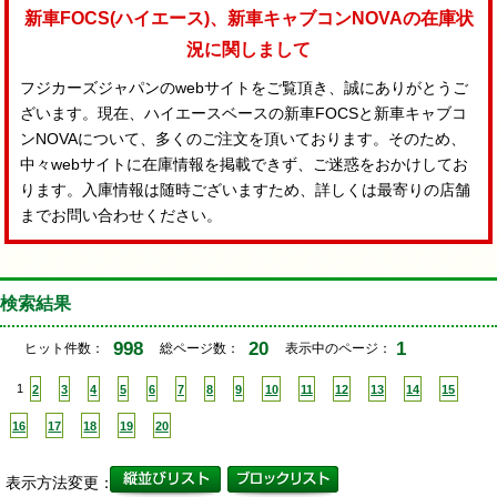
新車FOCS(ハイエース)、新車キャブコンNOVAの在庫状
況に関しまして
フジカーズジャパンのwebサイトをご覧頂き、誠にありがとうご
ざいます。現在、ハイエースベースの新車FOCSと新車キャブコ
ンNOVAについて、多くのご注文を頂いております。そのため、
中々webサイトに在庫情報を掲載できず、ご迷惑をおかけしてお
ります。入庫情報は随時ございますため、詳しくは最寄りの店舗
までお問い合わせください。
検索結果
998
20
1
ヒット件数：
総ページ数：
表示中のページ：
1
2
3
4
5
6
7
8
9
10
11
12
13
14
15
16
17
18
19
20
表示方法変更：