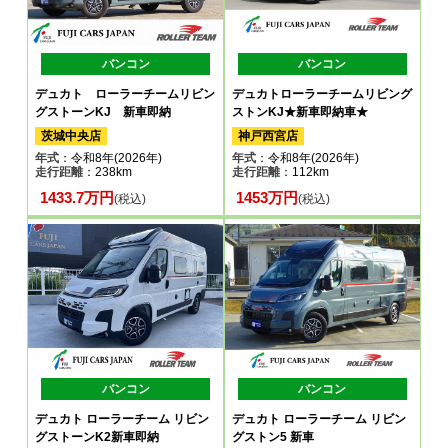
バンコン
バンコン
デュカト ローラーチームリビン
デュカトローラーチームリビング
グストーンKJ 新車即納
ストンKJ★新車即納車★
茨城中央店
神戸西宮店
年式
：令和8年(2026年)
年式
：令和8年(2026年)
走行距離
：238km
走行距離
：112km
1433.7万円
1453万円
(税込)
(税込)
バンコン
バンコン
デュカト ローラーチーム リビン
デュカト ローラーチーム リビン
グストーンK2新車即納
グストン5 新車