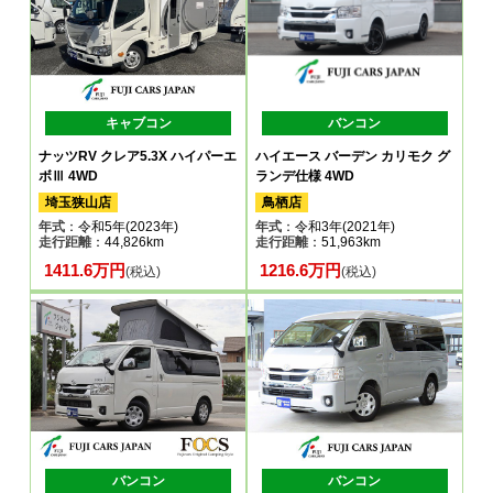
キャブコン
バンコン
ナッツRV クレア5.3X ハイパーエ
ハイエース バーデン カリモク グ
ボⅢ 4WD
ランデ仕様 4WD
埼玉狭山店
鳥栖店
年式
：令和5年(2023年)
年式
：令和3年(2021年)
走行距離
：44,826km
走行距離
：51,963km
1411.6万円
1216.6万円
(税込)
(税込)
バンコン
バンコン