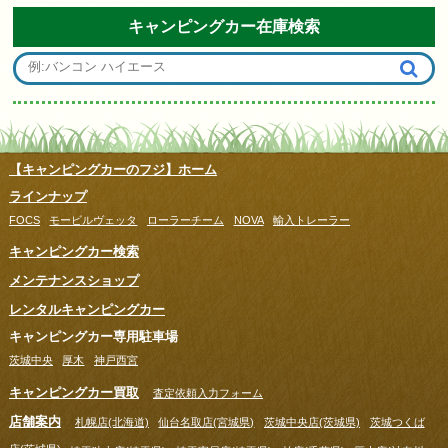
キャンピングカー在庫検索
【キャンピングカーのフジ】ホーム
ラインナップ
FOCS
モービルヴェッタ
ローラーチーム
NOVA
輸入トレーラー
キャンピングカー検索
メンテナンスショップ
レンタルキャンピングカー
キャンピングカー専用駐車場
茨城中央
厚木
神戸西宮
キャンピングカー買取
査定依頼入力フォーム
店舗案内
札幌店(北海道)
仙台名取店(宮城県)
茨城中央店(茨城県)
茨城つくば