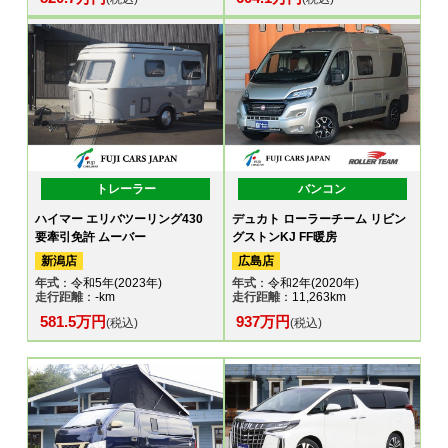
トレーラー
バンコン
ハイマー エリバツーリング430
デュカト ローラーチーム リビン
要牽引免許 ムーバー
グストンKJ FF暖房
新潟店
広島店
年式
：令和5年(2023年)
年式
：令和2年(2020年)
走行距離
：-km
走行距離
：11,263km
581.5万円
937万円
(税込)
(税込)