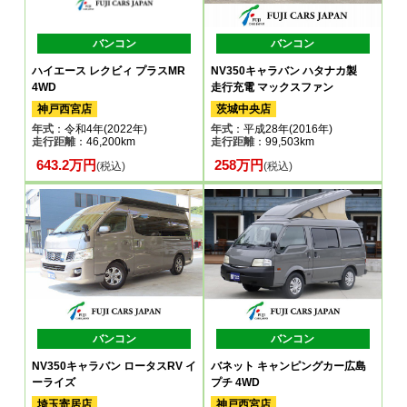
バンコン
バンコン
ハイエース レクビィ プラスMR
NV350キャラバン ハタナカ製
4WD
走行充電 マックスファン
神戸西宮店
茨城中央店
年式
：令和4年(2022年)
年式
：平成28年(2016年)
走行距離
：46,200km
走行距離
：99,503km
643.2万円
258万円
(税込)
(税込)
バンコン
バンコン
NV350キャラバン ロータスRV イ
バネット キャンピングカー広島
ーライズ
プチ 4WD
埼玉寄居店
神戸西宮店