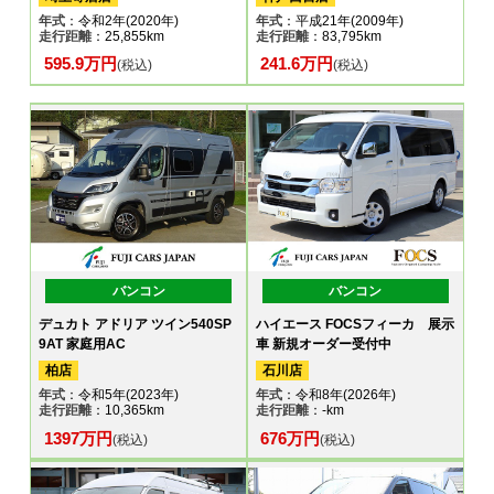
年式
：令和2年(2020年)
年式
：平成21年(2009年)
走行距離
：25,855km
走行距離
：83,795km
595.9万円
241.6万円
(税込)
(税込)
バンコン
バンコン
デュカト アドリア ツイン540SP
ハイエース FOCSフィーカ 展示
9AT 家庭用AC
車 新規オーダー受付中
柏店
石川店
年式
：令和5年(2023年)
年式
：令和8年(2026年)
走行距離
：10,365km
走行距離
：-km
1397万円
676万円
(税込)
(税込)