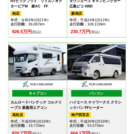
RVビックフット リトルノオク
タウンエース キャンピングカー
タービアM 家AC FF
広島ピコ 4WD
柏店
新潟店
年式
：令和3年(2021年)
年式
：平成24年(2012年)
走行距離
：36,087km
走行距離
：106,133km
926.5万円
230.7万円
(税込)
(税込)
キャブコン
バンコン
カムロードバンテック コルドリ
ハイエース ケイワークス クラシ
ーブス 家庭用エアコン
ックバン FFヒーター
高松店
神戸西宮店
年式
：平成30年(2018年)
年式
：平成30年(2018年)
走行距離
：19,733km
走行距離
：54,575km
820.7万円
604.1万円
(税込)
(税込)