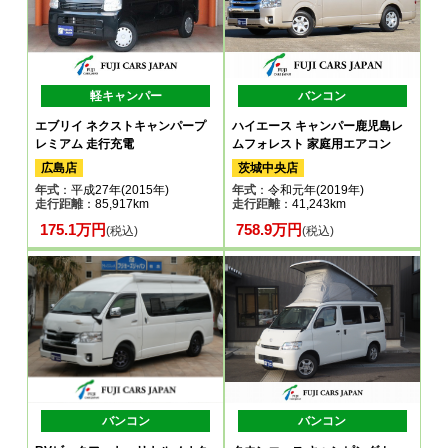
軽キャンパー
バンコン
エブリイ ネクストキャンパープ
ハイエース キャンパー鹿児島レ
レミアム 走行充電
ムフォレスト 家庭用エアコン
広島店
茨城中央店
年式
：平成27年(2015年)
年式
：令和元年(2019年)
走行距離
：85,917km
走行距離
：41,243km
175.1万円
758.9万円
(税込)
(税込)
バンコン
バンコン