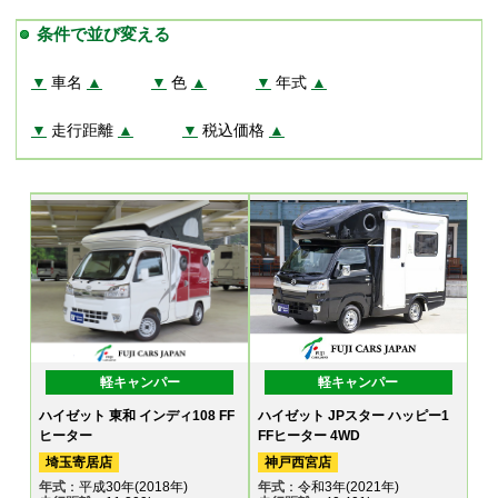
条件で並び変える
▼
車名
▲
▼
色
▲
▼
年式
▲
▼
走行距離
▲
▼
税込価格
▲
軽キャンパー
軽キャンパー
ハイゼット 東和 インディ108 FF
ハイゼット JPスター ハッピー1
ヒーター
FFヒーター 4WD
埼玉寄居店
神戸西宮店
年式
：平成30年(2018年)
年式
：令和3年(2021年)