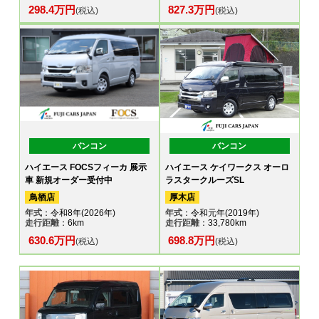
298.4万円
827.3万円
(税込)
(税込)
バンコン
バンコン
ハイエース FOCSフィーカ 展示
ハイエース ケイワークス オーロ
車 新規オーダー受付中
ラスタークルーズSL
鳥栖店
厚木店
年式
：令和8年(2026年)
年式
：令和元年(2019年)
走行距離
：6km
走行距離
：33,780km
630.6万円
698.8万円
(税込)
(税込)