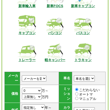
新車輸入車
新車FOCS
新車キャブコン
キャブコン
バンコン
バスコン
トレーラー
軽キャンパー
トラキャン
メーカ
車名
ー
ミッ
こだわらない
万～
価格
ショ
オートマ
万円
ン
マニュアル
年～
カラ