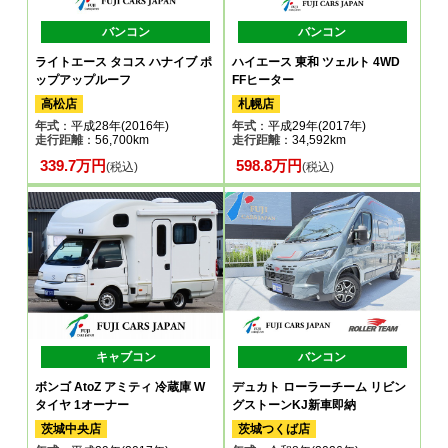
バンコン
バンコン
ライトエース タコス ハナイブ ポ
ハイエース 東和 ツェルト 4WD
ップアップルーフ
FFヒーター
高松店
札幌店
年式
：平成28年(2016年)
年式
：平成29年(2017年)
走行距離
：56,700km
走行距離
：34,592km
339.7万円
598.8万円
(税込)
(税込)
キャブコン
バンコン
ボンゴ AtoZ アミティ 冷蔵庫 W
デュカト ローラーチーム リビン
タイヤ 1オーナー
グストーンKJ新車即納
茨城中央店
茨城つくば店