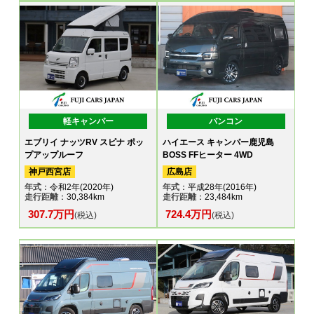
軽キャンパー
バンコン
エブリイ ナッツRV スピナ ポッ
ハイエース キャンパー鹿児島
プアップルーフ
BOSS FFヒーター 4WD
神戸西宮店
広島店
年式
：令和2年(2020年)
年式
：平成28年(2016年)
走行距離
：30,384km
走行距離
：23,484km
307.7万円
724.4万円
(税込)
(税込)