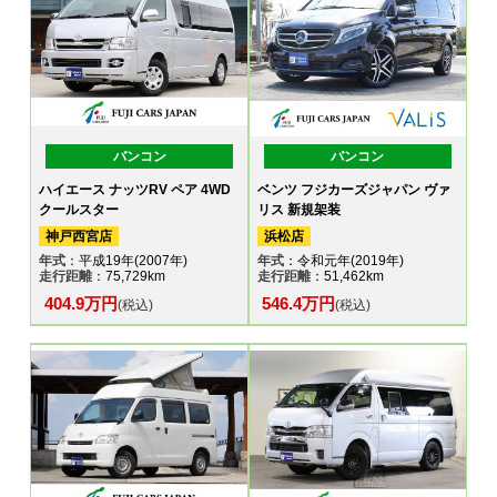
バンコン
バンコン
ハイエース ナッツRV ペア 4WD
ベンツ フジカーズジャパン ヴァ
クールスター
リス 新規架装
神戸西宮店
浜松店
年式
：平成19年(2007年)
年式
：令和元年(2019年)
走行距離
：75,729km
走行距離
：51,462km
404.9万円
546.4万円
(税込)
(税込)