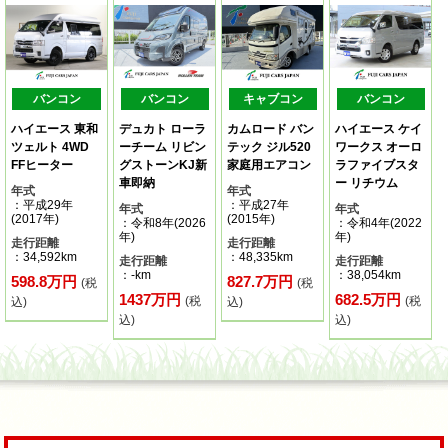
バンコン
バンコン
キャブコン
バンコン
ハイエース 東和
デュカト ローラ
カムロード バン
ハイエース ケイ
ツェルト 4WD
ーチーム リビン
テック ジル520
ワークス オーロ
FFヒーター
グストーンKJ新
家庭用エアコン
ラファイブスタ
車即納
ー リチウム
年式
年式
：平成29年
：平成27年
年式
年式
(2017年)
(2015年)
：令和8年(2026
：令和4年(2022
年)
年)
走行距離
走行距離
：34,592km
：48,335km
走行距離
走行距離
：-km
：38,054km
598.8万円
827.7万円
(税
(税
1437万円
682.5万円
(税
(税
込)
込)
込)
込)