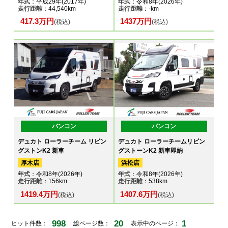
年式
：平成29年(2017年)
年式
：令和8年(2026年)
走行距離
：44,540km
走行距離
：-km
417.3万円
1437万円
(税込)
(税込)
バンコン
バンコン
デュカト ローラーチーム リビン
デュカト ローラーチームリビン
グストンK2 新車
グストーンK2 新車即納
厚木店
浜松店
年式
：令和8年(2026年)
年式
：令和8年(2026年)
走行距離
：156km
走行距離
：538km
1419.4万円
1407.6万円
(税込)
(税込)
998
20
1
ヒット件数：
総ページ数：
表示中のページ：