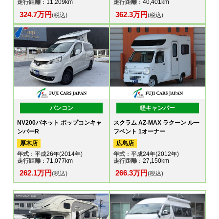
走行距離
：11,209km
走行距離
：40,401km
324.7万円
362.3万円
(税込)
(税込)
バンコン
軽キャンパー
NV200バネット ポップコンキャ
スクラム AZ-MAX ラクーン ルー
ンパーR
フベント 1オーナー
厚木店
広島店
年式
：平成26年(2014年)
年式
：平成24年(2012年)
走行距離
：71,077km
走行距離
：27,150km
262.1万円
266.3万円
(税込)
(税込)