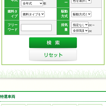
年式
ー
年
燃料タ
駆動
イプ
方式
cc～
フリー
排気
ワード
量
cc
特選車両