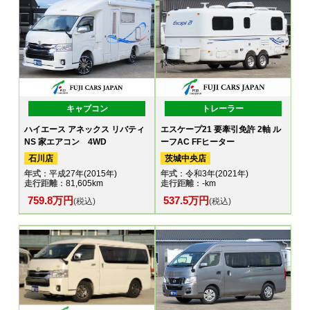
キャブコン
トレーラー
ハイエース アネックス リバティ
エスケープ21 要牽引免許 2軸 ル
NS 家エアコン 4WD
ーフAC FFヒーター
石川店
茨城中央店
年式
：平成27年(2015年)
年式
：令和3年(2021年)
走行距離
：81,605km
走行距離
：-km
759.8万円
537.5万円
(税込)
(税込)