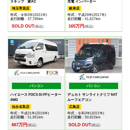
スキップ 家AC
充電 インバーター
埼玉寄居店
岐阜店
年式
：令和3年(2021年)
年式
：平成29年(2017年)
走行距離
：37,795km
走行距離
：41,627km
SOLD OUT
165万円
(税込)
(税込)
バンコン
バンコン
ハイエース FOCS Di FFヒーター
デュカト サンライトクリフ 9AT
4WD
ルーフエアコン
仙台名取店
広島店
年式
：平成31年(2019年)
年式
：令和3年(2021年)
走行距離
：51,951km
走行距離
：50,822km
667万円
SOLD OUT
(税込)
(税込)