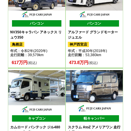
バンコン
バンコン
NV350キャラバン アネックス リ
アルファード グランドモーター
ュウ350
ジュエル
鳥栖店
神戸西宮店
年式
：令和2年(2020年)
年式
：平成30年(2018年)
走行距離
：39,579km
走行距離
：53,380km
617万円
473.8万円
(税込)
(税込)
キャブコン
軽キャンパー
カムロード バンテック ジル480
スクラム AtoZ アメリアワン 走行