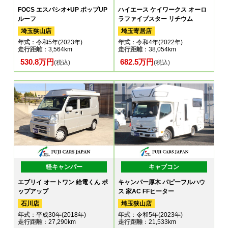
FOCS エスパシオ+UP ポップUP
ハイエース ケイワークス オーロ
ルーフ
ラファイブスター リチウム
埼玉狭山店
埼玉寄居店
年式
：令和5年(2023年)
年式
：令和4年(2022年)
走行距離
：3,564km
走行距離
：38,054km
530.8万円
682.5万円
(税込)
(税込)
軽キャンパー
キャブコン
エブリイ オートワン 給電くん ポ
キャンパー厚木 パピーフルハウ
ップアップ
ス 家AC FFヒーター
石川店
埼玉狭山店
年式
：平成30年(2018年)
年式
：令和5年(2023年)
走行距離
：27,290km
走行距離
：21,533km