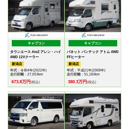
キャブコン
キャブコン
タウンエース AtoZ アレン・ハイ
バネット バンテック アトム 4WD
4WD 12Vクーラー
FFヒーター
新潟店
新潟店
年式
：令和4年(2022年)
年式
：平成21年(2009年)
走行距離
：27,053km
走行距離
：51,183km
673.8万円
380.3万円
(税込)
(税込)