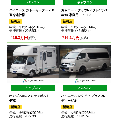
バンコン
キャブコン
ハイエース カトーモーター ZOO
カムロード ナッツRV クレソンX
寒冷地仕様
4WD 家庭用エアコン
新潟店
新潟店
年式
：平成25年(2013年)
年式
：平成26年(2014年)
走行距離
：20,580km
走行距離
：48,582km
416.3万円
716.1万円
(税込)
(税込)
キャブコン
バンコン
ボンゴ AtoZ アミティポルト
ハイエース レクビィ プラスDD
4WD
ディーゼル
新潟店
新潟店
年式
：令和2年(2020年)
年式
：令和5年(2023年)
走行距離
：45,970km
走行距離
：18,857km