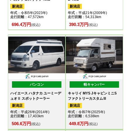
新潟店
新潟店
年式
：令和5年(2023年)
年式
：平成21年(2009年)
走行距離
：47,572km
走行距離
：54,313km
696.4万円
390.3万円
(税込)
(税込)
バンコン
軽キャンパー
ハイエース ハタナカ ユーミーデ
キャリイ MYS JキャビンミニS
ュオⅡ スポットクーラー
ファクトリーカスタムⅢ
新潟店
新潟店
年式
：平成26年(2014年)
年式
：令和7年(2025年)
走行距離
：17,403km
走行距離
：6,538km
506.6万円
449.8万円
(税込)
(税込)