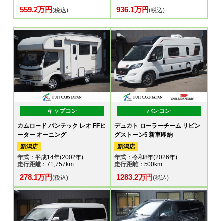
559.2万円
936.1万円
(税込)
(税込)
キャブコン
バンコン
カムロード バンテック レオ FFヒ
デュカト ローラーチーム リビン
ーター オーニング
グストーン5 新車即納
新潟店
新潟店
年式
：平成14年(2002年)
年式
：令和8年(2026年)
走行距離
：71,757km
走行距離
：500km
278.1万円
1283.2万円
(税込)
(税込)