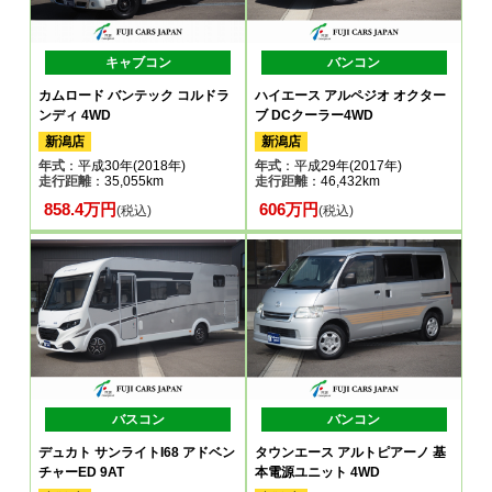
キャブコン
バンコン
カムロード バンテック コルドラ
ハイエース アルペジオ オクター
ンディ 4WD
ブ DCクーラー4WD
新潟店
新潟店
年式
：平成30年(2018年)
年式
：平成29年(2017年)
走行距離
：35,055km
走行距離
：46,432km
858.4万円
606万円
(税込)
(税込)
バスコン
バンコン
デュカト サンライトI68 アドベン
タウンエース アルトピアーノ 基
チャーED 9AT
本電源ユニット 4WD