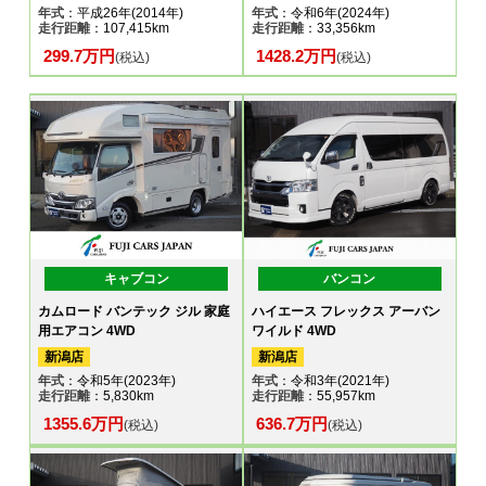
年式
：平成26年(2014年)
年式
：令和6年(2024年)
走行距離
：107,415km
走行距離
：33,356km
299.7万円
1428.2万円
(税込)
(税込)
キャブコン
バンコン
カムロード バンテック ジル 家庭
ハイエース フレックス アーバン
用エアコン 4WD
ワイルド 4WD
新潟店
新潟店
年式
：令和5年(2023年)
年式
：令和3年(2021年)
走行距離
：5,830km
走行距離
：55,957km
1355.6万円
636.7万円
(税込)
(税込)