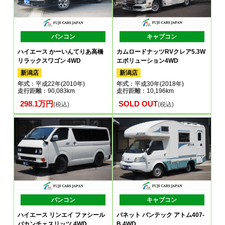
バンコン
キャブコン
ハイエース かーいんてりあ高橋
カムロードナッツRVクレア5.3W
リラックスワゴン 4WD
エボリューション4WD
新潟店
新潟店
年式
：平成22年(2010年)
年式
：平成30年(2018年)
走行距離
：90,083km
走行距離
：10,196km
298.1万円
SOLD OUT
(税込)
(税込)
バンコン
キャブコン
ハイエース リンエイ ファシール
バネット バンテック アトム407-
バカンチェスリッツ 4WD
B 4WD