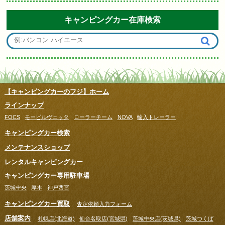
キャンピングカー在庫検索
【キャンピングカーのフジ】ホーム
ラインナップ
FOCS
モービルヴェッタ
ローラーチーム
NOVA
輸入トレーラー
キャンピングカー検索
メンテナンスショップ
レンタルキャンピングカー
キャンピングカー専用駐車場
茨城中央
厚木
神戸西宮
キャンピングカー買取
査定依頼入力フォーム
店舗案内
札幌店(北海道)
仙台名取店(宮城県)
茨城中央店(茨城県)
茨城つくば