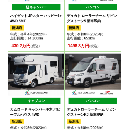
軽キャンパー
バンコン
ハイゼット JPスター ハッピー1+
デュカト ローラーチーム リビン
4WD 5MT
グストーン5 新車即納
新潟店
新潟店
年式
：令和4年(2022年)
年式
：令和8年(2026年)
走行距離
：14,160km
走行距離
：653km
430.2万円
1498.3万円
(税込)
(税込)
キャブコン
バンコン
カムロード キャンパー厚木 パピ
デュカトローラーチーム リビン
ーフルハウス 4WD
グストーンKJ 新車即納
新潟店
新潟店
年式
：令和5年(2023年)
年式
：令和8年(2026年)