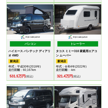
バンコン
トレーラー
ハイエース バンテック ディアリ
タコス ミミー310 家庭用エアコ
オ 4WD
ン ムーバー
新潟店
新潟店
年式
：平成30年(2018年)
年式
：令和4年(2022年)
走行距離
：60,167km
走行距離
：-km
531.5万円
321.4万円
(税込)
(税込)