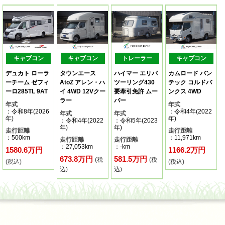
キャブコン
キャブコン
トレーラー
キャブコン
デュカト ローラ
タウンエース
ハイマー エリバ
カムロード バン
ーチーム ゼフィ
AtoZ アレン・ハ
ツーリング430
テック コルドバ
ーロ285TL 9AT
イ 4WD 12Vクー
要牽引免許 ムー
ンクス 4WD
ラー
バー
年式
年式
：令和8年(2026
：令和4年(2022
年式
年式
年)
年)
：令和4年(2022
：令和5年(2023
年)
年)
走行距離
走行距離
：500km
：11,971km
走行距離
走行距離
：27,053km
：-km
1580.6万円
1166.2万円
673.8万円
581.5万円
(税
(税
(税込)
(税込)
込)
込)