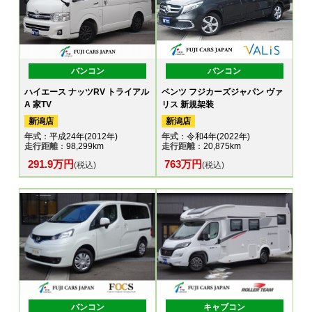
バンコン
バンコン
ハイエース ナッツRV トライアル
ベンツ フジカーズジャパン ヴァ
A 家TV
リス 新規架装
新潟店
新潟店
年式
：平成24年(2012年)
年式
：令和4年(2022年)
走行距離
：98,299km
走行距離
：20,875km
291.9万円
763万円
(税込)
(税込)
バンコン
キャブコン