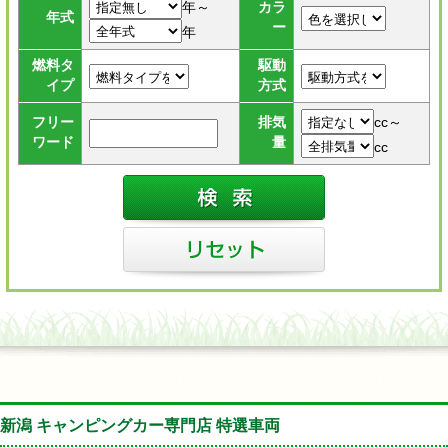
年～
カラ
年式
ー
年
燃料タ
駆動
イプ
方式
cc～
フリー
排気
ワード
量
cc
新潟 キャンピングカー専門店 特選車両