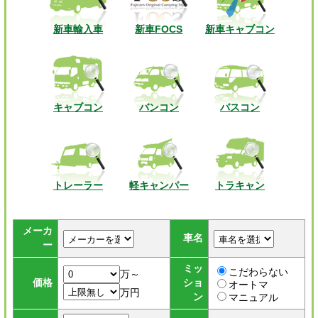
新車輸入車
新車FOCS
新車キャブコン
キャブコン
バンコン
バスコン
トレーラー
軽キャンパー
トラキャン
メーカ
車名
ー
ミッ
こだわらない
万～
価格
ショ
オートマ
万円
ン
マニュアル