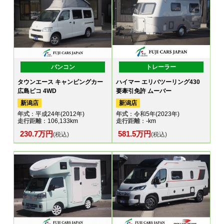
バンコン
トレーラー
タウンエース キャンピングカー
ハイマー エリバツーリング430
広島ピコ 4WD
要牽引免許 ムーバー
新潟店
新潟店
年式
：平成24年(2012年)
年式
：令和5年(2023年)
走行距離
：106,133km
走行距離
：-km
230.7万円
581.5万円
(税込)
(税込)