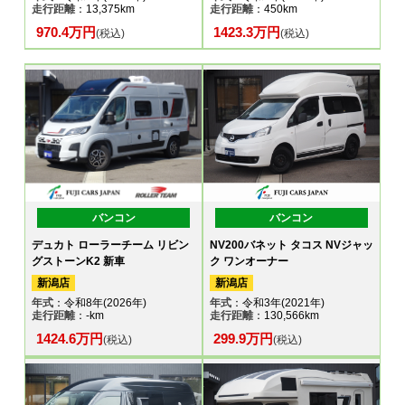
走行距離
：13,375km
走行距離
：450km
970.4万円
1423.3万円
(税込)
(税込)
バンコン
バンコン
デュカト ローラーチーム リビン
NV200バネット タコス NVジャッ
グストーンK2 新車
ク ワンオーナー
新潟店
新潟店
年式
：令和8年(2026年)
年式
：令和3年(2021年)
走行距離
：-km
走行距離
：130,566km
1424.6万円
299.9万円
(税込)
(税込)