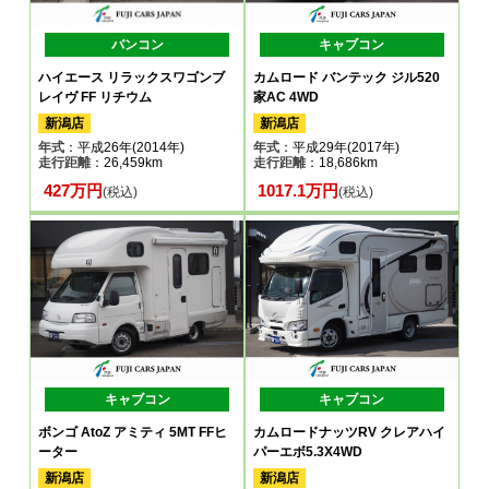
バンコン
キャブコン
ハイエース リラックスワゴンブ
カムロード バンテック ジル520
レイヴ FF リチウム
家AC 4WD
新潟店
新潟店
年式
：平成26年(2014年)
年式
：平成29年(2017年)
走行距離
：26,459km
走行距離
：18,686km
427万円
1017.1万円
(税込)
(税込)
キャブコン
キャブコン
ボンゴ AtoZ アミティ 5MT FFヒ
カムロードナッツRV クレアハイ
ーター
パーエボ5.3X4WD
新潟店
新潟店