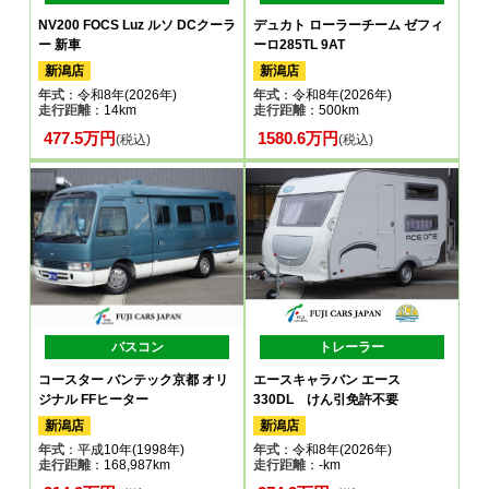
NV200 FOCS Luz ルソ DCクーラ
デュカト ローラーチーム ゼフィ
ー 新車
ーロ285TL 9AT
新潟店
新潟店
年式
：令和8年(2026年)
年式
：令和8年(2026年)
走行距離
：14km
走行距離
：500km
477.5万円
1580.6万円
(税込)
(税込)
バスコン
トレーラー
コースター バンテック京都 オリ
エースキャラバン エース
ジナル FFヒーター
330DL けん引免許不要
新潟店
新潟店
年式
：平成10年(1998年)
年式
：令和8年(2026年)
走行距離
：168,987km
走行距離
：-km