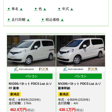
▼
車名
▲
▼
色
▲
▼
年式
▲
▼
走行距離
▲
▼
税込価格
▲
バンコン
バンコン
NV200バネット FOCS Luz ルソ
NV200バネット FOCS Luz ルソ
FF 新車
新車即納
新潟店
新潟店
年式
：令和8年(2026年)
年式
：令和8年(2026年)
走行距離
：17km
走行距離
：-km
462.8万円
438.1万円
(税込)
(税込)