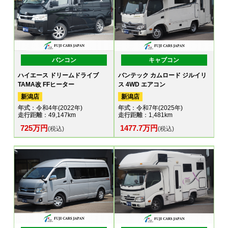
バンコン
キャブコン
ハイエース ドリームドライブ
バンテック カムロード ジルイリ
TAMA改 FFヒーター
ス 4WD エアコン
新潟店
新潟店
年式
：令和4年(2022年)
年式
：令和7年(2025年)
走行距離
：49,147km
走行距離
：1,481km
725万円
1477.7万円
(税込)
(税込)