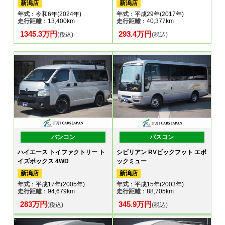
新潟店
新潟店
年式
：令和6年(2024年)
年式
：平成29年(2017年)
走行距離
：13,400km
走行距離
：40,377km
1345.3万円
293.4万円
(税込)
(税込)
バンコン
バスコン
ハイエース トイファクトリー ト
シビリアン RVビックフット エポ
イズボックス 4WD
ックミュー
新潟店
新潟店
年式
：平成17年(2005年)
年式
：平成15年(2003年)
走行距離
：94,679km
走行距離
：88,705km
283万円
345.9万円
(税込)
(税込)