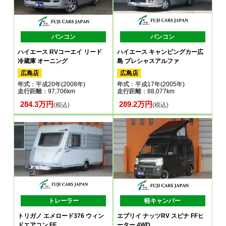
バンコン
バンコン
ハイエース RVコーエイ リード
ハイエース キャンピングカー広
冷蔵庫 オーニング
島 プレシャスアルファ
広島店
広島店
年式
：平成20年(2008年)
年式
：平成17年(2005年)
走行距離
：97,706km
走行距離
：88,077km
284.3万円
289.2万円
(税込)
(税込)
トレーラー
軽キャンパー
トリガノ エメロード376 ウィン
エブリイ ナッツRV スピナ FFヒ
ドエアコン FF
ーター 4WD