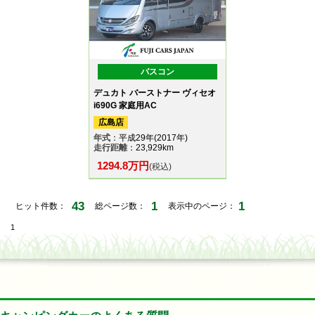
バスコン
デュカト バーストナー ヴィセオ
i690G 家庭用AC
広島店
年式
：平成29年(2017年)
走行距離
：23,929km
1294.8万円
(税込)
43
1
1
ヒット件数：
総ページ数：
表示中のページ：
1