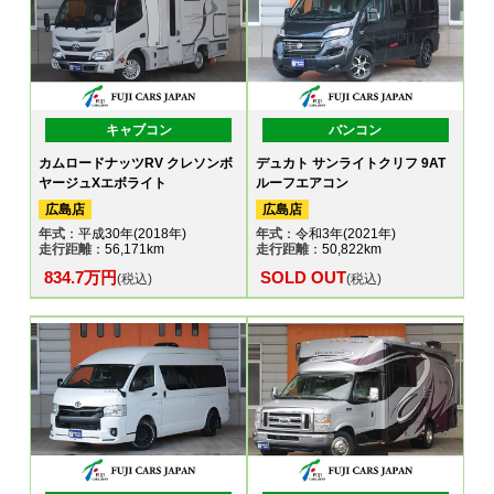
キャブコン
バンコン
カムロードナッツRV クレソンボ
デュカト サンライトクリフ 9AT
ヤージュXエボライト
ルーフエアコン
広島店
広島店
年式
：平成30年(2018年)
年式
：令和3年(2021年)
走行距離
：56,171km
走行距離
：50,822km
834.7万円
SOLD OUT
(税込)
(税込)