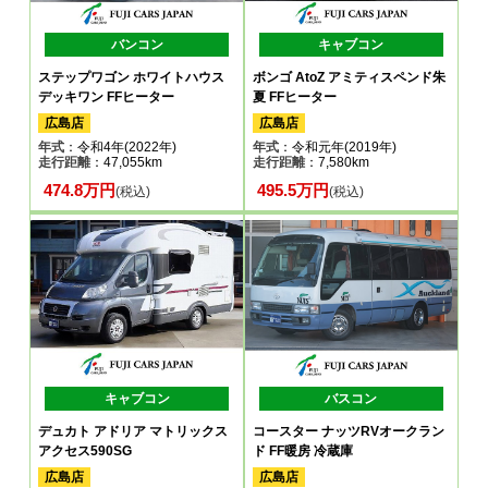
バンコン
キャブコン
ステップワゴン ホワイトハウス
ボンゴ AtoZ アミティスペンド朱
デッキワン FFヒーター
夏 FFヒーター
広島店
広島店
年式
：令和4年(2022年)
年式
：令和元年(2019年)
走行距離
：47,055km
走行距離
：7,580km
474.8万円
495.5万円
(税込)
(税込)
キャブコン
バスコン
デュカト アドリア マトリックス
コースター ナッツRVオークラン
アクセス590SG
ド FF暖房 冷蔵庫
広島店
広島店