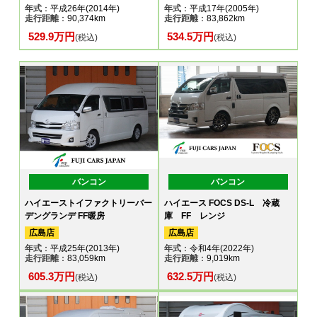
年式
：平成26年(2014年)
年式
：平成17年(2005年)
走行距離
：90,374km
走行距離
：83,862km
529.9万円
534.5万円
(税込)
(税込)
バンコン
バンコン
ハイエーストイファクトリーバー
ハイエース FOCS DS-L 冷蔵
デングランデ FF暖房
庫 FF レンジ
広島店
広島店
年式
：平成25年(2013年)
年式
：令和4年(2022年)
走行距離
：83,059km
走行距離
：9,019km
605.3万円
632.5万円
(税込)
(税込)