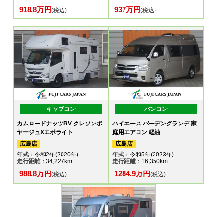
918.8万円
937万円
(税込)
(税込)
キャブコン
バンコン
カムロードナッツRV クレソンボ
ハイエース バーデングランデ 家
ヤージュXエボライト
庭用エアコン 軽油
広島店
広島店
年式
：令和2年(2020年)
年式
：令和5年(2023年)
走行距離
：34,227km
走行距離
：16,350km
988.8万円
1284.9万円
(税込)
(税込)