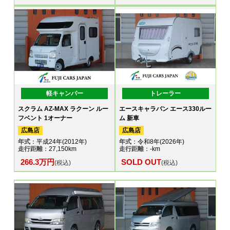
軽キャンパー
トレーラー
スクラム AZ-MAX ラクーン ルー
エースキャラバン エース330ルー
フベント 1オーナー
ム 新車
広島店
広島店
年式
：平成24年(2012年)
年式
：令和8年(2026年)
走行距離
：27,150km
走行距離
：-km
266.3万円
SOLD OUT
(税込)
(税込)