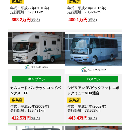
広島店
広島店
年式
：平成22年(2010年)
年式
：平成28年(2016年)
走行距離
：52,611km
走行距離
：73,924km
398.2万円
400.1万円
(税込)
(税込)
キャブコン
バスコン
カムロード バンテック コルドバ
シビリアン RVビックフット エポ
ンクス FF
ックミューNOX適合
広島店
広島店
年式
：平成20年(2008年)
年式
：平成14年(2002年)
走行距離
：129,431km
走行距離
：73,923km
412.5万円
443.4万円
(税込)
(税込)