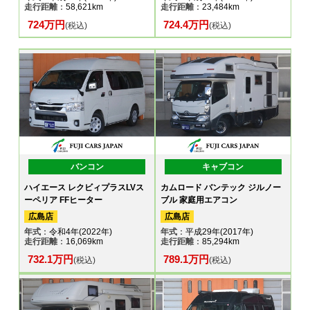
走行距離
：58,621km
走行距離
：23,484km
724万円
724.4万円
(税込)
(税込)
バンコン
キャブコン
ハイエース レクビィプラスLVス
カムロード バンテック ジルノー
ーペリア FFヒーター
ブル 家庭用エアコン
広島店
広島店
年式
：令和4年(2022年)
年式
：平成29年(2017年)
走行距離
：16,069km
走行距離
：85,294km
732.1万円
789.1万円
(税込)
(税込)