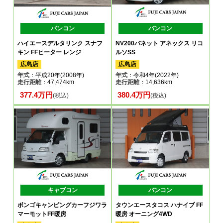
バンコン
バンコン
ハイエースデルタリンク スナフ
NV200バネット アネックス リコ
キン FFヒーター レンジ
ルソSS
広島店
広島店
年式
：平成20年(2008年)
年式
：令和4年(2022年)
走行距離
：47,474km
走行距離
：14,636km
377.4万円
380.4万円
(税込)
(税込)
キャブコン
バンコン
ボンゴキャンピングカーフジワラ
タウンエースタコス ハナイブ FF
マーモットFF暖房
暖房 オーニング4WD