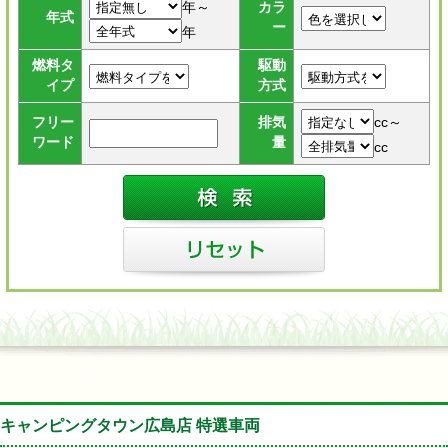
年～
カラ
年式
ー
年
燃料タ
駆動
イプ
方式
cc～
フリー
排気
ワード
量
cc
キャンピングタウン広島店 特選車両