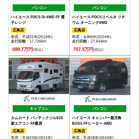
バンコン
バンコン
ハイエース FOCS Di 4WD FF 電
ハイエース FOCSリベルタ リチ
子レンジ
ウム オーニング4WD
広島店
広島店
年式
：平成31年(2019年)
年式
：令和6年(2024年)
走行距離
：17,726km
走行距離
：27,644km
699.7万円
707.3万円
(税込)
(税込)
キャブコン
バンコン
カムロード バンテックジル520
ハイエース キャンパー鹿児島
家エアコン FF暖房
BOSS FFヒーター 4WD
広島店
広島店
年式
：平成23年(2011年)
年式
：平成28年(2016年)