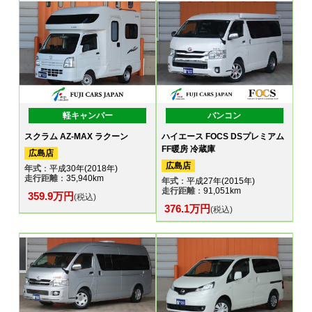
軽キャンパー
バンコン
スクラム AZ-MAX ラクーン
ハイエース FOCS DSプレミアム
FF暖房 冷蔵庫
広島店
広島店
年式
：平成30年(2018年)
走行距離
：35,940km
年式
：平成27年(2015年)
走行距離
：91,051km
359.9万円
(税込)
376.1万円
(税込)