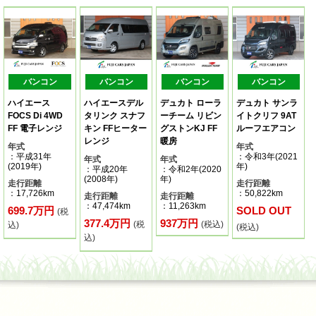
バンコン
バンコン
バンコン
バンコン
ハイエース
ハイエースデル
デュカト ローラ
デュカト サンラ
FOCS Di 4WD
タリンク スナフ
ーチーム リビン
イトクリフ 9AT
FF 電子レンジ
キン FFヒーター
グストンKJ FF
ルーフエアコン
レンジ
暖房
年式
年式
：平成31年
：令和3年(2021
年式
年式
(2019年)
年)
：平成20年
：令和2年(2020
(2008年)
年)
走行距離
走行距離
：17,726km
：50,822km
走行距離
走行距離
：47,474km
：11,263km
699.7万円
SOLD OUT
(税
377.4万円
937万円
(税
(税込)
込)
(税込)
込)