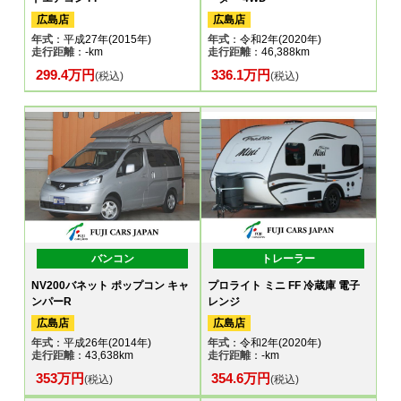
広島店
広島店
年式
：平成27年(2015年)
年式
：令和2年(2020年)
走行距離
：-km
走行距離
：46,388km
299.4万円
336.1万円
(税込)
(税込)
バンコン
トレーラー
NV200バネット ポップコン キャ
プロライト ミニ FF 冷蔵庫 電子
ンパーR
レンジ
広島店
広島店
年式
：平成26年(2014年)
年式
：令和2年(2020年)
走行距離
：43,638km
走行距離
：-km
353万円
354.6万円
(税込)
(税込)