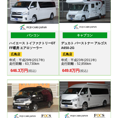
バンコン
キャブコン
ハイエース トイファクトリーGT
デュカト バーストナー アルゴス
FF暖房 エアロソーラー
A650-2G
広島店
広島店
年式
：平成29年(2017年)
年式
：平成23年(2011年)
走行距離
：63,730km
走行距離
：52,856km
646.3万円
649.8万円
(税込)
(税込)