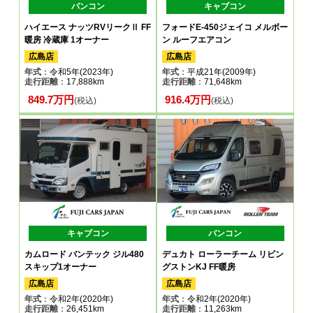
バンコン
キャブコン
ハイエース ナッツRVリークⅡ FF
フォードE-450ジェイコ メルボー
暖房 冷蔵庫 1オーナー
ン ルーフエアコン
広島店
広島店
年式
：令和5年(2023年)
年式
：平成21年(2009年)
走行距離
：17,888km
走行距離
：71,648km
849.7万円
916.4万円
(税込)
(税込)
キャブコン
バンコン
カムロード バンテック ジル480
デュカト ローラーチーム リビン
スキップ1オーナー
グストンKJ FF暖房
広島店
広島店
年式
：令和2年(2020年)
年式
：令和2年(2020年)
走行距離
：26,451km
走行距離
：11,263km