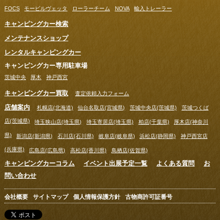
FOCS
モービルヴェッタ
ローラーチーム
NOVA
輸入トレーラー
キャンピングカー検索
メンテナンスショップ
レンタルキャンピングカー
キャンピングカー専用駐車場
茨城中央
厚木
神戸西宮
キャンピングカー買取
査定依頼入力フォーム
店舗案内
札幌店(北海道)
仙台名取店(宮城県)
茨城中央店(茨城県)
茨城つくば
店(茨城県)
埼玉狭山店(埼玉県)
埼玉寄居店(埼玉県)
柏店(千葉県)
厚木店(神奈川
県)
新潟店(新潟県)
石川店(石川県)
岐阜店(岐阜県)
浜松店(静岡県)
神戸西宮店
(兵庫県)
広島店(広島県)
高松店(香川県)
鳥栖店(佐賀県)
キャンピングカーコラム
イベント出展予定一覧
よくある質問
お
問い合わせ
会社概要
サイトマップ
個人情報保護方針
古物商許可証番号