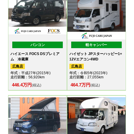
バンコン
軽キャンパー
ハイエース FOCS DSプレミア
ハイゼット JPスターハッピー1+
ム 冷蔵庫
12Vエアコン4WD
広島店
広島店
年式
：平成27年(2015年)
年式
：令和5年(2023年)
走行距離
：56,920km
走行距離
：27,055km
446.4万円
464.7万円
(税込)
(税込)