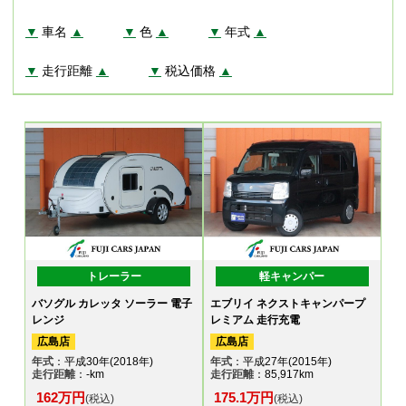
▼
車名
▲
▼
色
▲
▼
年式
▲
▼
走行距離
▲
▼
税込価格
▲
トレーラー
軽キャンパー
バソグル カレッタ ソーラー 電子
エブリイ ネクストキャンパープ
レンジ
レミアム 走行充電
広島店
広島店
年式
：平成30年(2018年)
年式
：平成27年(2015年)
走行距離
：-km
走行距離
：85,917km
162万円
175.1万円
(税込)
(税込)