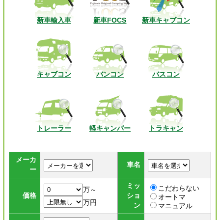
新車輸入車
新車FOCS
新車キャブコン
キャブコン
バンコン
バスコン
トレーラー
軽キャンパー
トラキャン
メーカ
車名
ー
ミッ
こだわらない
万～
価格
ショ
オートマ
万円
ン
マニュアル