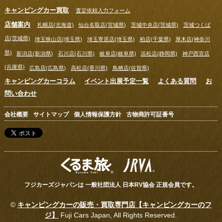
キャンピングカー買取
査定依頼入力フォーム
店舗案内
札幌店(北海道)
仙台名取店(宮城県)
茨城中央店(茨城県)
茨城つくば
店(茨城県)
埼玉狭山店(埼玉県)
埼玉寄居店(埼玉県)
柏店(千葉県)
厚木店(神奈川
県)
新潟店(新潟県)
石川店(石川県)
岐阜店(岐阜県)
浜松店(静岡県)
神戸西宮店
(兵庫県)
広島店(広島県)
高松店(香川県)
鳥栖店(佐賀県)
キャンピングカーコラム
イベント出展予定一覧
よくある質問
お
問い合わせ
会社概要
サイトマップ
個人情報保護方針
古物商許可証番号
フジカーズジャパンは 一般社団法人 日本RV協会 正規会員です。
©
キャンピングカーの販売・買取専門店【キャンピングカーのフ
ジ】
Fuji Cars Japan, All Rights Reserved.