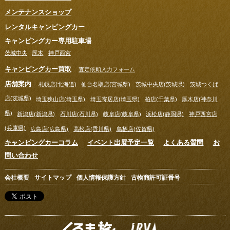
メンテナンスショップ
レンタルキャンピングカー
キャンピングカー専用駐車場
茨城中央
厚木
神戸西宮
キャンピングカー買取
査定依頼入力フォーム
店舗案内
札幌店(北海道)
仙台名取店(宮城県)
茨城中央店(茨城県)
茨城つくば
店(茨城県)
埼玉狭山店(埼玉県)
埼玉寄居店(埼玉県)
柏店(千葉県)
厚木店(神奈川
県)
新潟店(新潟県)
石川店(石川県)
岐阜店(岐阜県)
浜松店(静岡県)
神戸西宮店
(兵庫県)
広島店(広島県)
高松店(香川県)
鳥栖店(佐賀県)
キャンピングカーコラム
イベント出展予定一覧
よくある質問
お
問い合わせ
会社概要
サイトマップ
個人情報保護方針
古物商許可証番号