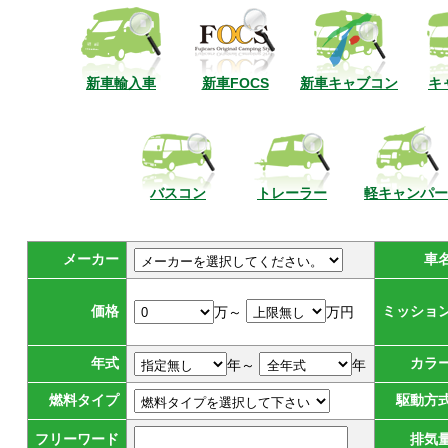
新車輸入車
新車FOCS
新車キャブコン
キ
バスコン
トレーラー
軽キャンパー
メーカー
車
価格
ミッショ
万～
万円
年式
カラ
年～
年
燃料タイプ
駆動方
フリーワード
排気