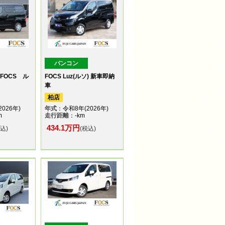
バンコン
FOCS ル
FOCS Luz(ルソ) 新車即納
車
柏店
026年)
年式
：令和8年(2026年)
m
走行距離
：-km
434.1万円
税込)
(税込)