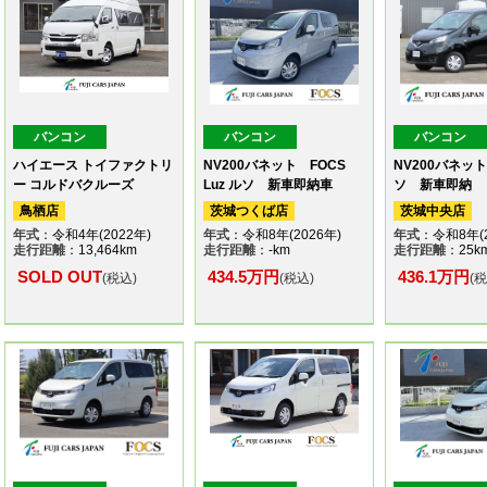
バンコン
バンコン
バンコン
ハイエース トイファクトリ
NV200バネット FOCS
NV200バネット
ー コルドバクルーズ
Luz ルソ 新車即納車
ソ 新車即納
鳥栖店
茨城つくば店
茨城中央店
年式
：令和4年(2022年)
年式
：令和8年(2026年)
年式
：令和8年(2
走行距離
：13,464km
走行距離
：-km
走行距離
：25k
SOLD OUT
434.5万円
436.1万円
(税込)
(税込)
(