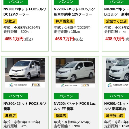
バンコン
バンコン
バンコン
NV200バネット FOCS ルソ
NV200バネットFOCSルソ
NV200バネット
DC12Vクーラー
新車即納車 12Vクーラー
Luz ルソ 新
浜松店
神戸西宮店
茨城つくば店
年式
：令和8年(2026年)
年式
：令和8年(2026年)
年式
：令和8年(2
走行距離
：300km
走行距離
：15km
走行距離
：-km
465.1万円
468.7万円
438.9万円
(税込)
(税込)
(
バンコン
バンコン
バンコン
NV200バネット FOCS ルソ
NV200バネット FOCS Luz
NV200バネット 
新車
ルソ FF 新車
ルソ 新車即納
鳥栖店
新潟店
埼玉狭山店
年式
：令和8年(2026年)
年式
：令和8年(2026年)
年式
：令和8年(2
走行距離
：-km
走行距離
：17km
走行距離
：16k