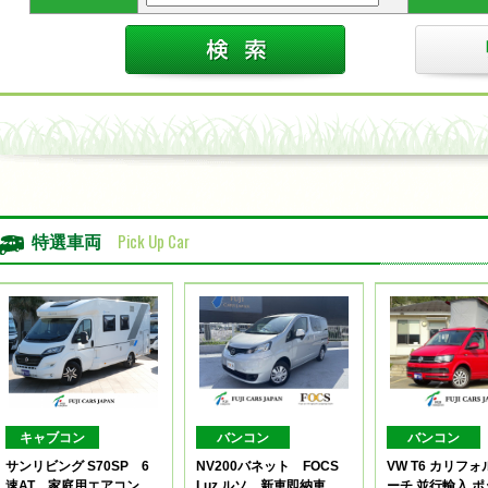
Pick Up Car
特選車両
キャブコン
バンコン
バンコン
サンリビング S70SP 6
NV200バネット FOCS
VW T6 カリフ
速AT 家庭用エアコン
Luz ルソ 新車即納車
ーチ 並行輸入 ポ