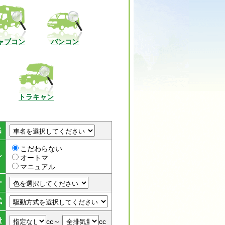
ャブコン
バンコン
トラキャン
名
こだわらない
ン
オートマ
マニュアル
ー
式
量
cc～
cc