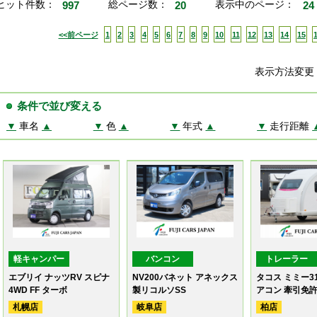
ヒット件数：
997
総ページ数：
20
表示中のページ：
24
<<前ページ
1
2
3
4
5
6
7
8
9
10
11
12
13
14
15
表示方法変
条件で並び変える
▼
車名
▲
▼
色
▲
▼
年式
▲
▼
走行距離
軽キャンパー
バンコン
トレーラー
エブリイ ナッツRV スピナ
NV200バネット アネックス
タコス ミミー3
4WD FF ターボ
製リコルソSS
アコン 牽引免
札幌店
岐阜店
柏店