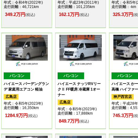
年式
：令和4年(2022年)
年式
：平成23年(2011年)
年式
：令和5年(2
走行距離
：46,721km
走行距離
：101,235km
走行距離
：-km
349.2万円
162.1万円
325.3万円
(税込)
(税込)
(
バンコン
バンコン
バンコン
ハイエース バーデングラン
ハイエース ナッツRVリー
ハイエース か
デ 家庭用エアコン 軽油
クⅡ FF暖房 冷蔵庫 1オー
高橋 ハイファ
ナー
広島店
神戸西宮店
広島店
年式
：令和5年(2023年)
年式
：平成28年(
走行距離
：16,350km
走行距離
：4,55
年式
：令和5年(2023年)
走行距離
：17,888km
1284.9万円
745.3万円
(税込)
(
849.7万円
(税込)