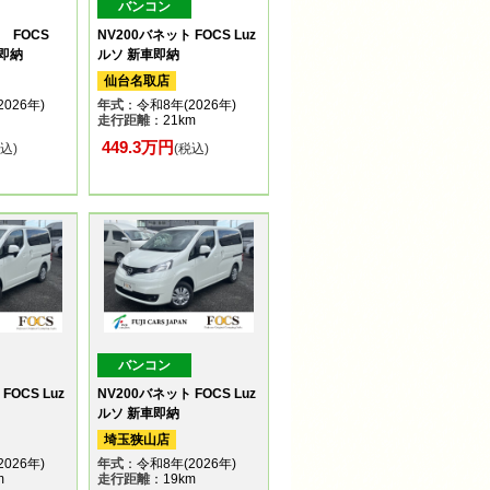
バンコン
 FOCS
NV200バネット FOCS Luz
車即納
ルソ 新車即納
仙台名取店
026年)
年式
：令和8年(2026年)
走行距離
：21km
449.3万円
税込)
(税込)
バンコン
FOCS Luz
NV200バネット FOCS Luz
ルソ 新車即納
埼玉狭山店
026年)
年式
：令和8年(2026年)
m
走行距離
：19km