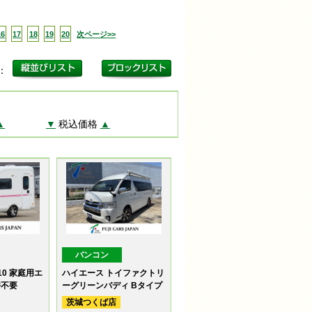
16
17
18
19
20
次ページ>>
更：
▲
▼
税込価格
▲
バンコン
10 家庭用エ
ハイエース トイファクトリ
許不要
ーグリーンバディ Bタイプ
茨城つくば店