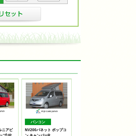
バンコン
ォルニアビ
NV200バネット ポップコ
ップUP
ン キャンパーR