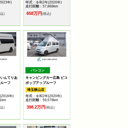
023年)
年式
：令和2年(2020年)
走行距離
：57,868km
658万円
税込)
(税込)
バンコン
ーいんてりあ
キャンピングカー広島 ピコ
ールーフ
ポップアップルーフ
埼玉狭山店
2016年)
年式
：令和2年(2020年)
1km
走行距離
：59,579km
398.2万円
税込)
(税込)