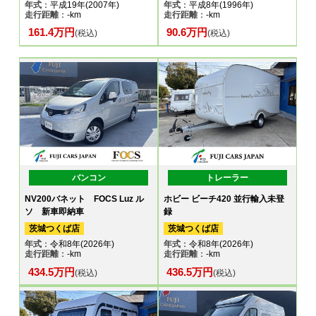
年式
：平成19年(2007年)
年式
：平成8年(1996年)
走行距離
：-km
走行距離
：-km
161.4万円
90.6万円
(税込)
(税込)
バンコン
トレーラー
NV200バネット FOCS Luz ル
ホビー ビーチ420 並行輸入未登
ソ 新車即納車
録
茨城つくば店
茨城つくば店
年式
：令和8年(2026年)
年式
：令和8年(2026年)
走行距離
：-km
走行距離
：-km
434.5万円
436.5万円
(税込)
(税込)