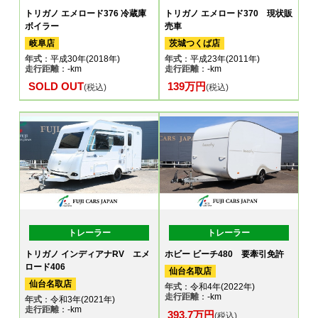
トリガノ エメロード376 冷蔵庫
トリガノ エメロード370 現状販
ボイラー
売車
岐阜店
茨城つくば店
年式
：平成30年(2018年)
年式
：平成23年(2011年)
走行距離
：-km
走行距離
：-km
SOLD OUT
139万円
(税込)
(税込)
トレーラー
トレーラー
トリガノ インディアナRV エメ
ホビー ビーチ480 要牽引免許
ロード406
仙台名取店
仙台名取店
年式
：令和4年(2022年)
走行距離
：-km
年式
：令和3年(2021年)
走行距離
：-km
393.7万円
(税込)