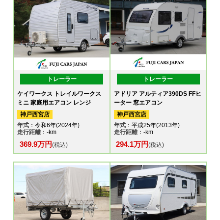
トレーラー
トレーラー
ケイワークス トレイルワークス
アドリア アルティア390DS FFヒ
ミニ 家庭用エアコン レンジ
ーター 窓エアコン
神戸西宮店
神戸西宮店
年式
：令和6年(2024年)
年式
：平成25年(2013年)
走行距離
：-km
走行距離
：-km
369.9万円
294.1万円
(税込)
(税込)