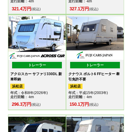
走行距離
：-km
走行距離
：-km
321.4万円
327.1万円
(税込)
(税込)
トレーラー
トレーラー
アクロスカー サファリ330DL 新
クナウス ポルト6 FFヒーター 牽
車即納
引免許不要
浜松店
浜松店
年式
：令和8年(2026年)
年式
：平成15年(2003年)
走行距離
：-km
走行距離
：-km
296.3万円
150.1万円
(税込)
(税込)