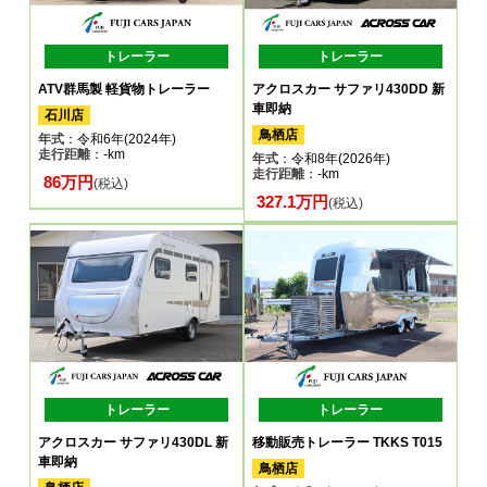
トレーラー
トレーラー
ATV群馬製 軽貨物トレーラー
アクロスカー サファリ430DD 新
車即納
石川店
鳥栖店
年式
：令和6年(2024年)
走行距離
：-km
年式
：令和8年(2026年)
走行距離
：-km
86万円
(税込)
327.1万円
(税込)
トレーラー
トレーラー
アクロスカー サファリ430DL 新
移動販売トレーラー TKKS T015
車即納
鳥栖店