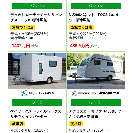
バンコン
バンコン
デュカト ローラーチーム リビン
NV200バネット FOCS Luz ル
グストーンKJ新車即納
ソ 新車即納
茨城つくば店
茨城つくば店
年式
：令和8年(2026年)
年式
：令和8年(2026年)
走行距離
：-km
走行距離
：-km
1437万円
438.9万円
(税込)
(税込)
トレーラー
トレーラー
ケイワークス トレイルワークス
アクロスカー サファリ430DL け
リチウム インバーター
ん引免許不要 新車
岐阜店
高松店
年式
：令和8年(2026年)
年式
：令和8年(2026年)