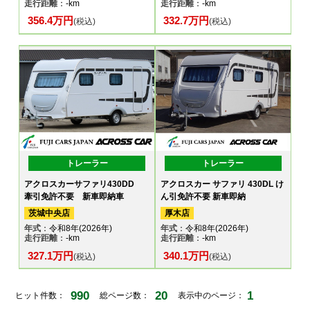
走行距離
：-km
走行距離
：-km
356.4万円
332.7万円
(税込)
(税込)
トレーラー
トレーラー
アクロスカーサファリ430DD
アクロスカー サファリ 430DL け
牽引免許不要 新車即納車
ん引免許不要 新車即納
茨城中央店
厚木店
年式
：令和8年(2026年)
年式
：令和8年(2026年)
走行距離
：-km
走行距離
：-km
327.1万円
340.1万円
(税込)
(税込)
990
20
1
ヒット件数：
総ページ数：
表示中のページ：