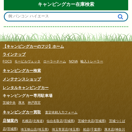
キャンピングカー在庫検索
【キャンピングカーのフジ】ホーム
ラインナップ
FOCS
モービルヴェッタ
ローラーチーム
NOVA
輸入トレーラー
キャンピングカー検索
メンテナンスショップ
レンタルキャンピングカー
キャンピングカー専用駐車場
茨城中央
厚木
神戸西宮
キャンピングカー買取
査定依頼入力フォーム
店舗案内
札幌店(北海道)
仙台名取店(宮城県)
茨城中央店(茨城県)
茨城つくば
店(茨城県)
埼玉狭山店(埼玉県)
埼玉寄居店(埼玉県)
柏店(千葉県)
厚木店(神奈川