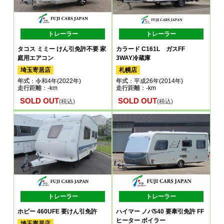
トレーラー
トレーラー
タコス ミミー けん引免許不要 家
カラード C161L ガスFF
庭用エアコン
3WAY冷蔵庫
埼玉寄居店
札幌店
年式
：令和4年(2022年)
年式
：平成26年(2014年)
走行距離
：-km
走行距離
：-km
SOLD OUT
SOLD OUT
(税込)
(税込)
トレーラー
トレーラー
ホビー 460UFE 要けん引免許
ハイマー ノバ540 要牽引免許 FF
ヒーター ボイラー
埼玉寄居店