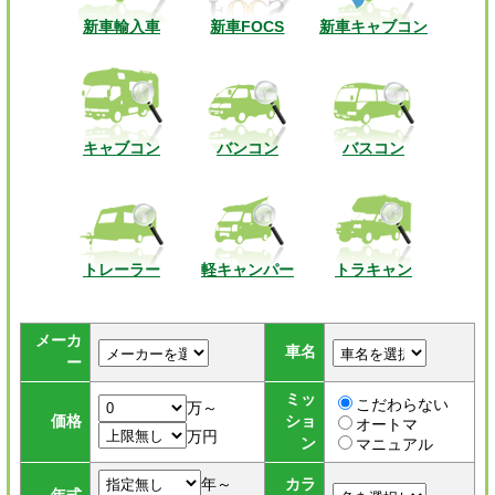
新車輸入車
新車FOCS
新車キャブコン
キャブコン
バンコン
バスコン
トレーラー
軽キャンパー
トラキャン
メーカ
車名
ー
ミッ
こだわらない
万～
価格
ショ
オートマ
万円
ン
マニュアル
年～
カラ