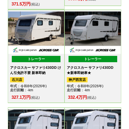
371.5万円
(税込)
トレーラー
トレーラー
アクロスカー サファリ430DD け
アクロスカー サファリ430DD
ん引免許不要 新車即納
★新車即納車★
石川店
神戸西宮店
年式
：令和8年(2026年)
年式
：令和8年(2026年)
走行距離
：-km
走行距離
：-km
327.1万円
332.4万円
(税込)
(税込)