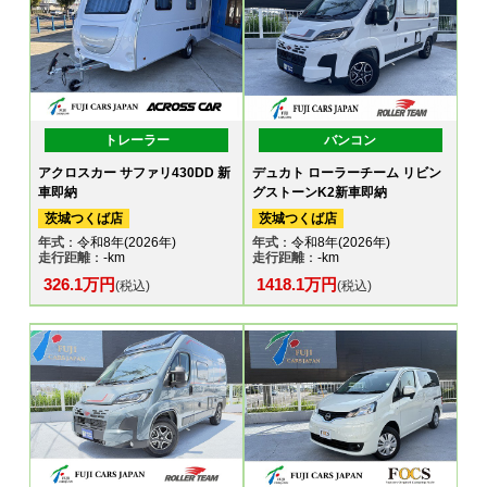
トレーラー
バンコン
アクロスカー サファリ430DD 新
デュカト ローラーチーム リビン
車即納
グストーンK2新車即納
茨城つくば店
茨城つくば店
年式
：令和8年(2026年)
年式
：令和8年(2026年)
走行距離
：-km
走行距離
：-km
326.1万円
1418.1万円
(税込)
(税込)