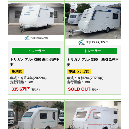
トレーラー
トレーラー
トリガノ アルバ390 牽引免許不
トリガノ アルバ390 牽引免許不
要
要
鳥栖店
茨城つくば店
年式
：令和4年(2022年)
年式
：令和2年(2020年)
走行距離
：-km
走行距離
：-km
335.6万円
SOLD OUT
(税込)
(税込)