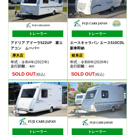
トレーラー
トレーラー
アドリア アドーラ522UP 家エ
エースキャラバン エース510CDL
アコン ムーバー
新車即納
厚木店
岐阜店
年式
：令和4年(2022年)
年式
：令和8年(2026年)
走行距離
：-km
走行距離
：-km
SOLD OUT
SOLD OUT
(税込)
(税込)
トレーラー
トレーラー