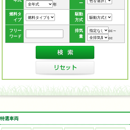
年式
ー
年
燃料タ
駆動
イプ
方式
cc～
フリー
排気
ワード
量
cc
特選車両