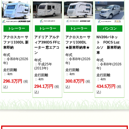
トレーラー
トレーラー
トレーラー
バンコン
アクロスカー サ
アドリア アルテ
アクロスカー サ
NV200バネッ
ファリ330DL 新
ィア390DS FFヒ
ファリ330DL
ト FOCS Luz
車即納
ーター 窓エアコ
★新車即納車★
ルソ 新車即納
ン
車
年式
年式
：令和8年(2026
：令和8年(2026
年式
年式
年)
年)
：平成25年
：令和8年(2026
(2013年)
年)
走行距離
走行距離
：-km
：-km
走行距離
走行距離
：-km
：-km
296.3万円
300.8万円
(税
(税
294.1万円
434.5万円
(税
(税
込)
込)
込)
込)