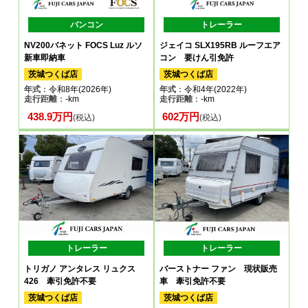
バンコン
トレーラー
NV200バネット FOCS Luz ルソ
ジェイコ SLX195RB ルーフエア
新車即納車
コン 要けん引免許
茨城つくば店
茨城つくば店
年式
：令和8年(2026年)
年式
：令和4年(2022年)
走行距離
：-km
走行距離
：-km
438.9万円
602万円
(税込)
(税込)
トレーラー
トレーラー
トリガノ アンタレス リュクス
バーストナー ファン 現状販売
426 牽引免許不要
車 牽引免許不要
茨城つくば店
茨城つくば店