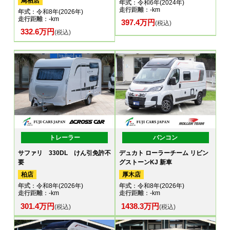
鳥栖店
年式
：令和6年(2024年)
走行距離
：-km
年式
：令和8年(2026年)
走行距離
：-km
397.4万円
(税込)
332.6万円
(税込)
トレーラー
バンコン
サファリ 330DL けん引免許不
デュカト ローラーチーム リビン
要
グストーンKJ 新車
柏店
厚木店
年式
：令和8年(2026年)
年式
：令和8年(2026年)
走行距離
：-km
走行距離
：-km
301.4万円
1438.3万円
(税込)
(税込)