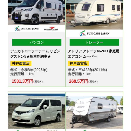
バンコン
トレーラー
デュカトローラーチーム リビン
アドリア アドーラ462PU 家庭用
グストン5★新車即納車★
エアコン ムーバー
神戸西宮店
神戸西宮店
年式
：令和8年(2026年)
年式
：平成23年(2011年)
走行距離
：-km
走行距離
：-km
1531.3万円
268.5万円
(税込)
(税込)