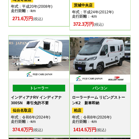
茨城中央店
年式
：平成20年(2008年)
走行距離
：-km
年式
：平成24年(2012年)
走行距離
：-km
271.6万円
(税込)
372.3万円
(税込)
トレーラー
バンコン
インディアナRV インディアナ
ローラーチーム リビングストー
300SN 牽引免許不要
ンK2 新車即納
仙台名取店
柏店
年式
：令和6年(2024年)
年式
：令和8年(2026年)
走行距離
：-km
走行距離
：-km
374.6万円
1414.5万円
(税込)
(税込)