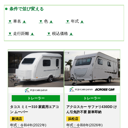
条件で並び変える
▼
車名
▲
▼
色
▲
▼
年式
▲
▼
走行距離
▲
▼
税込価格
▲
トレーラー
トレーラー
タコス ミミー310 家庭用エアコ
アクロスカー サファリ430DD け
ン ムーバー
ん引免許不要 新車即納
新潟店
浜松店
年式
：令和4年(2022年)
年式
：令和8年(2026年)