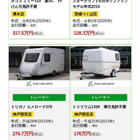
タコス ミミー310 家AC FF
スタークラフト816ポップアップ
けん引免許不要
モデル年式2010
厚木店
茨城つくば店
年式
：令和2年(2020年)
年式
：令和2年(2020年)
走行距離
：-km
走行距離
：-km
317.5万円
128.3万円
(税込)
(税込)
トレーラー
トレーラー
トリガノ エメロード376
トリリウム1300 牽引免許不要
神戸西宮店
神戸西宮店
年式
：平成28年(2016年)
年式
：平成25年(2013年)
走行距離
：-km
走行距離
：-km
275.7万円
176万円
(税込)
(税込)