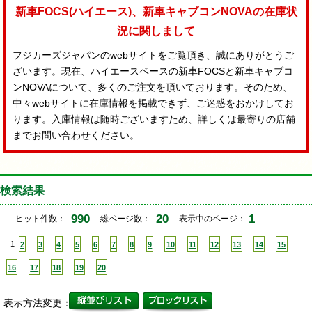
新車FOCS(ハイエース)、新車キャブコンNOVAの在庫状
況に関しまして
フジカーズジャパンのwebサイトをご覧頂き、誠にありがとうご
ざいます。現在、ハイエースベースの新車FOCSと新車キャブコ
ンNOVAについて、多くのご注文を頂いております。そのため、
中々webサイトに在庫情報を掲載できず、ご迷惑をおかけしてお
ります。入庫情報は随時ございますため、詳しくは最寄りの店舗
までお問い合わせください。
検索結果
990
20
1
ヒット件数：
総ページ数：
表示中のページ：
1
2
3
4
5
6
7
8
9
10
11
12
13
14
15
16
17
18
19
20
表示方法変更：