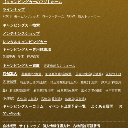
【キャンピングカーのフジ】ホーム
ラインナップ
FOCS
モービルヴェッタ
ローラーチーム
NOVA
輸入トレーラー
キャンピングカー検索
メンテナンスショップ
レンタルキャンピングカー
キャンピングカー専用駐車場
茨城中央
厚木
神戸西宮
キャンピングカー買取
査定依頼入力フォーム
店舗案内
札幌店(北海道)
仙台名取店(宮城県)
茨城中央店(茨城県)
茨城つくば
店(茨城県)
埼玉狭山店(埼玉県)
埼玉寄居店(埼玉県)
柏店(千葉県)
厚木店(神奈川
県)
新潟店(新潟県)
石川店(石川県)
岐阜店(岐阜県)
浜松店(静岡県)
神戸西宮店
(兵庫県)
広島店(広島県)
高松店(香川県)
鳥栖店(佐賀県)
キャンピングカーコラム
イベント出展予定一覧
よくある質問
お
問い合わせ
会社概要
サイトマップ
個人情報保護方針
古物商許可証番号