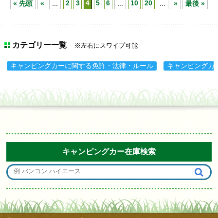
« 先頭
«
...
2
3
4
5
6
...
10
20
...
»
最後 »
カテゴリー一覧
※左右にスワイプ可能
キャンピングカーに関する免許・法律・ルール
キャンピングカ
キャンピングカー在庫検索