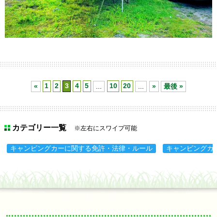
«
1
2
3
4
5
...
10
20
...
»
最後 »
カテゴリー一覧
※左右にスワイプ可能
キャンピングカーに関する免許・法律・ルール
キャンピングカ