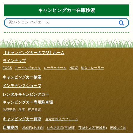
キャンピングカー在庫検索
【キャンピングカーのフジ】ホーム
ラインナップ
FOCS
モービルヴェッタ
ローラーチーム
NOVA
輸入トレーラー
キャンピングカー検索
メンテナンスショップ
レンタルキャンピングカー
キャンピングカー専用駐車場
茨城中央
厚木
神戸西宮
キャンピングカー買取
査定依頼入力フォーム
店舗案内
札幌店(北海道)
仙台名取店(宮城県)
茨城中央店(茨城県)
茨城つくば