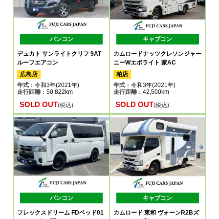
バンコン
キャブコン
デュカト サンライトクリフ 9AT
カムロードナッツクレソンジャー
ルーフエアコン
ニーWエボライト 家AC
広島店
柏店
年式
：令和3年(2021年)
年式
：令和3年(2021年)
走行距離
：50,822km
走行距離
：42,500km
SOLD OUT
SOLD OUT
(税込)
(税込)
バンコン
キャブコン
フレックスドリーム FDベッド01
カムロード 東和 ヴォーンR2Bズ