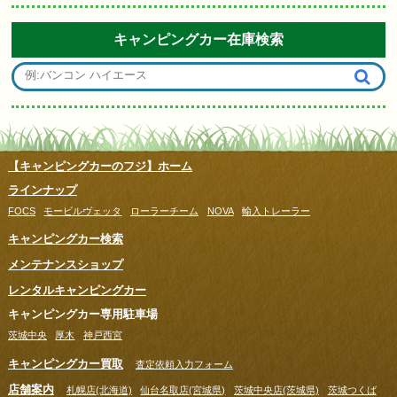
キャンピングカー在庫検索
【キャンピングカーのフジ】ホーム
ラインナップ
FOCS
モービルヴェッタ
ローラーチーム
NOVA
輸入トレーラー
キャンピングカー検索
メンテナンスショップ
レンタルキャンピングカー
キャンピングカー専用駐車場
茨城中央
厚木
神戸西宮
キャンピングカー買取
査定依頼入力フォーム
店舗案内
札幌店(北海道)
仙台名取店(宮城県)
茨城中央店(茨城県)
茨城つくば