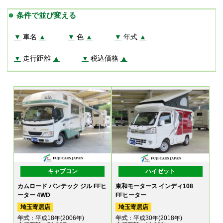
条件で並び変える
▼
車名
▲
▼
色
▲
▼
年式
▲
▼
走行距離
▲
▼
税込価格
▲
キャブコン
ハイゼット
カムロード バンテック ジル FFヒ
東和モータース インディ108
ーター 4WD
FFヒーター
埼玉寄居店
埼玉寄居店
年式
：平成18年(2006年)
年式
：平成30年(2018年)