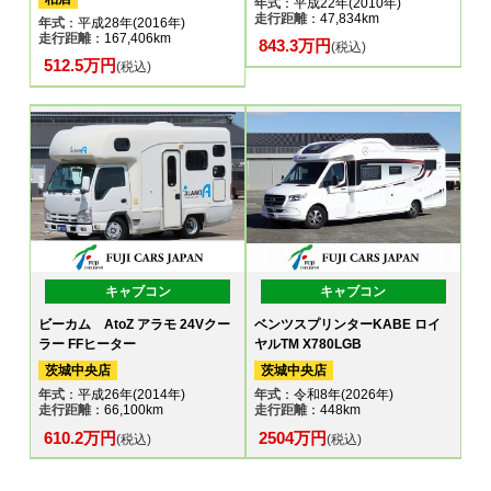
年式
：平成22年(2010年)
走行距離
：47,834km
年式
：平成28年(2016年)
走行距離
：167,406km
843.3万円
(税込)
512.5万円
(税込)
キャブコン
キャブコン
ビーカム AtoZ アラモ 24Vクー
ベンツスプリンターKABE ロイ
ラー FFヒーター
ヤルTM X780LGB
茨城中央店
茨城中央店
年式
：平成26年(2014年)
年式
：令和8年(2026年)
走行距離
：66,100km
走行距離
：448km
610.2万円
2504万円
(税込)
(税込)