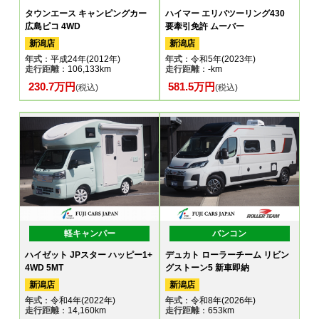
タウンエース キャンピングカー
ハイマー エリバツーリング430
広島ピコ 4WD
要牽引免許 ムーバー
新潟店
新潟店
年式
：平成24年(2012年)
年式
：令和5年(2023年)
走行距離
：106,133km
走行距離
：-km
230.7万円
581.5万円
(税込)
(税込)
軽キャンパー
バンコン
ハイゼット JPスター ハッピー1+
デュカト ローラーチーム リビン
4WD 5MT
グストーン5 新車即納
新潟店
新潟店
年式
：令和4年(2022年)
年式
：令和8年(2026年)
走行距離
：14,160km
走行距離
：653km