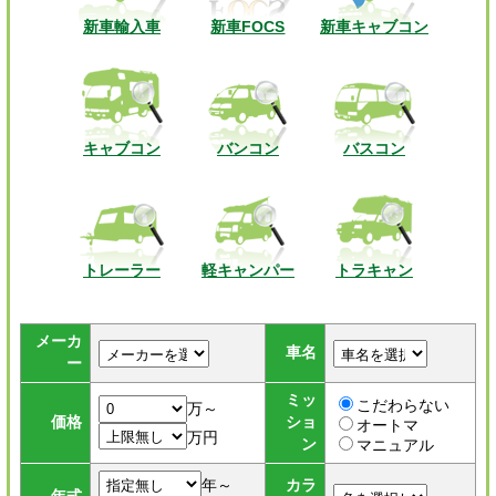
新車輸入車
新車FOCS
新車キャブコン
キャブコン
バンコン
バスコン
トレーラー
軽キャンパー
トラキャン
メーカ
車名
ー
ミッ
こだわらない
万～
価格
ショ
オートマ
万円
ン
マニュアル
年～
カラ