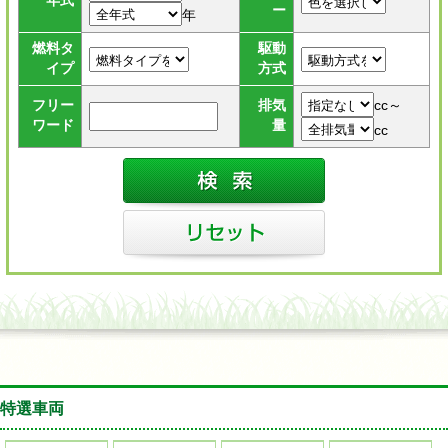
年式
ー
年
燃料タ
駆動
イプ
方式
cc～
フリー
排気
ワード
量
cc
特選車両