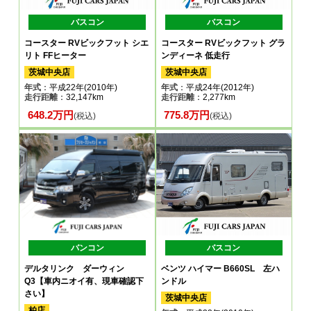
バスコン
バスコン
コースター RVビックフット シエ
コースター RVビックフット グラ
リト FFヒーター
ンディーネ 低走行
茨城中央店
茨城中央店
年式
：平成22年(2010年)
年式
：平成24年(2012年)
走行距離
：32,147km
走行距離
：2,277km
648.2万円
775.8万円
(税込)
(税込)
バンコン
バスコン
デルタリンク ダーウィン
ベンツ ハイマー B660SL 左ハ
Q3【車内ニオイ有、現車確認下
ンドル
さい】
茨城中央店
柏店