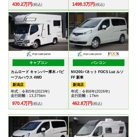
430.2万円
1498.3万円
(税込)
(税込)
キャブコン
バンコン
カムロード キャンパー厚木 パピ
NV200バネット FOCS Luz ルソ
ーフルハウス 4WD
FF 新車
新潟店
新潟店
年式
：令和5年(2023年)
年式
：令和8年(2026年)
走行距離
：13,375km
走行距離
：17km
970.4万円
462.8万円
(税込)
(税込)