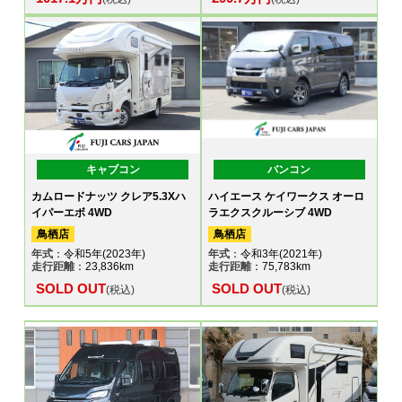
キャブコン
バンコン
カムロードナッツ クレア5.3Xハ
ハイエース ケイワークス オーロ
イパーエボ 4WD
ラエクスクルーシブ 4WD
鳥栖店
鳥栖店
年式
：令和5年(2023年)
年式
：令和3年(2021年)
走行距離
：23,836km
走行距離
：75,783km
SOLD OUT
SOLD OUT
(税込)
(税込)