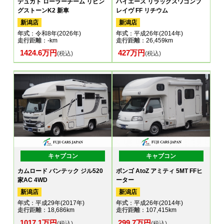
デュカト ローラーチーム リビン
ハイエース リラックスワゴンブ
グストーンK2 新車
レイヴ FF リチウム
新潟店
新潟店
年式
：令和8年(2026年)
年式
：平成26年(2014年)
走行距離
：-km
走行距離
：26,459km
1424.6万円
427万円
(税込)
(税込)
キャブコン
キャブコン
カムロード バンテック ジル520
ボンゴ AtoZ アミティ 5MT FFヒ
家AC 4WD
ーター
新潟店
新潟店
年式
：平成29年(2017年)
年式
：平成26年(2014年)
走行距離
：18,686km
走行距離
：107,415km
1017.1万円
299.7万円
(税込)
(税込)