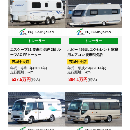
トレーラー
トレーラー
エスケープ21 要牽引免許 2軸 ル
ホビー 495ULエクセレント 家庭
ーフAC FFヒーター
用エアコン 要牽引免許
茨城中央店
茨城中央店
年式
：令和3年(2021年)
年式
：平成26年(2014年)
走行距離
：-km
走行距離
：-km
537.5万円
384.1万円
(税込)
(税込)