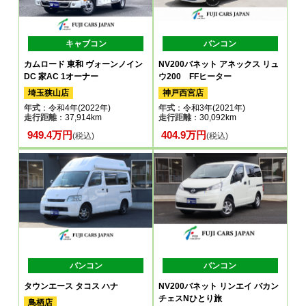
キャブコン
バンコン
カムロード 東和 ヴォーンノイン
NV200バネット アネックス リュ
DC 家AC 1オーナー
ウ200 FFヒーター
埼玉狭山店
神戸西宮店
年式
：令和4年(2022年)
年式
：令和3年(2021年)
走行距離
：37,914km
走行距離
：30,092km
949.4万円
404.9万円
(税込)
(税込)
バンコン
バンコン
タウンエース タコス ハナ
NV200バネット リンエイ バカン
チェスNひとり旅
鳥栖店