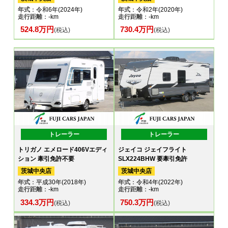
年式
：令和6年(2024年)
年式
：令和2年(2020年)
走行距離
：-km
走行距離
：-km
524.8万円
730.4万円
(税込)
(税込)
トレーラー
トレーラー
トリガノ エメロード406Vエディ
ジェイコ ジェイフライト
ション 牽引免許不要
SLX224BHW 要牽引免許
茨城中央店
茨城中央店
年式
：平成30年(2018年)
年式
：令和4年(2022年)
走行距離
：-km
走行距離
：-km
334.3万円
750.3万円
(税込)
(税込)