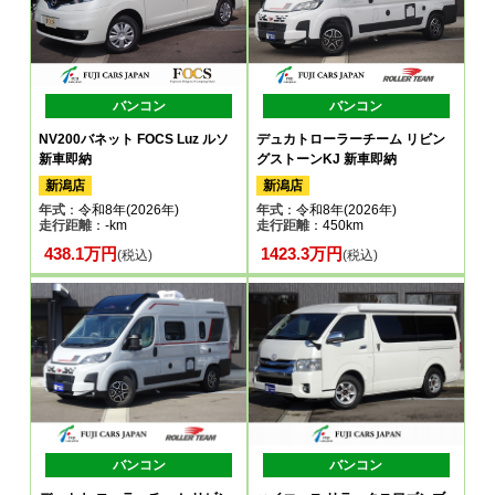
バンコン
バンコン
NV200バネット FOCS Luz ルソ
デュカトローラーチーム リビン
新車即納
グストーンKJ 新車即納
新潟店
新潟店
年式
：令和8年(2026年)
年式
：令和8年(2026年)
走行距離
：-km
走行距離
：450km
438.1万円
1423.3万円
(税込)
(税込)
バンコン
バンコン