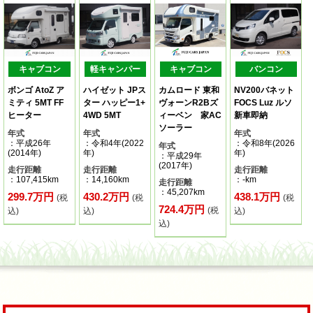
キャブコン
軽キャンパー
キャブコン
バンコン
ボンゴ AtoZ ア
ハイゼット JPス
カムロード 東和
NV200バネット
ミティ 5MT FF
ター ハッピー1+
ヴォーンR2Bズ
FOCS Luz ルソ
ヒーター
4WD 5MT
ィーベン 家AC
新車即納
ソーラー
年式
年式
年式
：平成26年
：令和4年(2022
：令和8年(2026
年式
(2014年)
年)
年)
：平成29年
(2017年)
走行距離
走行距離
走行距離
：107,415km
：14,160km
：-km
走行距離
：45,207km
299.7万円
430.2万円
438.1万円
(税
(税
(税
724.4万円
(税
込)
込)
込)
込)