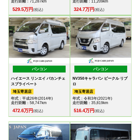
走行距離
：71,287km
走行距離
：11,209km
529.5万円
324.7万円
(税込)
(税込)
バンコン
バンコン
ハイエース リンエイ バカンチェ
NV350キャラバン ビークル リブ
スプライベート
ロ
埼玉寄居店
埼玉寄居店
年式
：平成26年(2014年)
年式
：令和3年(2021年)
走行距離
：58,747km
走行距離
：35,819km
472.6万円
516.4万円
(税込)
(税込)