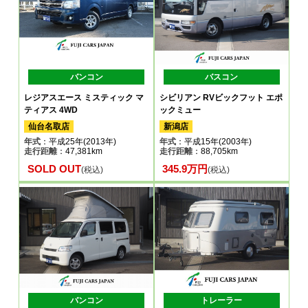
バンコン
バスコン
レジアスエース ミスティック マ
シビリアン RVビックフット エポ
ティアス 4WD
ックミュー
仙台名取店
新潟店
年式
：平成25年(2013年)
年式
：平成15年(2003年)
走行距離
：47,381km
走行距離
：88,705km
SOLD OUT
345.9万円
(税込)
(税込)
バンコン
トレーラー