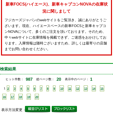
新車FOCS(ハイエース)、新車キャブコンNOVAの在庫状
況に関しまして
フジカーズジャパンのwebサイトをご覧頂き、誠にありがとうご
ざいます。現在、ハイエースベースの新車FOCSと新車キャブコ
ンNOVAについて、多くのご注文を頂いております。そのため、
中々webサイトに在庫情報を掲載できず、ご迷惑をおかけしてお
ります。入庫情報は随時ございますため、詳しくは最寄りの店舗
までお問い合わせください。
検索結果
987
20
1
ヒット件数：
総ページ数：
表示中のページ：
1
2
3
4
5
6
7
8
9
10
11
12
13
14
15
16
17
18
19
20
表示方法変更：