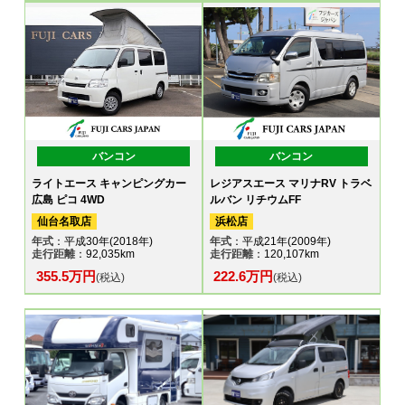
バンコン
バンコン
ライトエース キャンピングカー
レジアスエース マリナRV トラベ
広島 ピコ 4WD
ルバン リチウムFF
仙台名取店
浜松店
年式
：平成30年(2018年)
年式
：平成21年(2009年)
走行距離
：92,035km
走行距離
：120,107km
355.5万円
222.6万円
(税込)
(税込)