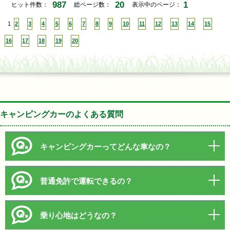
987
20
1
ヒット件数：
総ページ数：
表示中のページ：
1
2
3
4
5
6
7
8
9
10
11
12
13
14
15
16
17
18
19
20
キャンピングカーのよくある質問
キャンピングカーってどんな車なの？
普通免許で運転できるの？
乗り心地はどうなの？