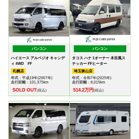
バンコン
バンコン
ハイエース アルペジオ キャンデ
タコス ハナ 1オーナー 木目風ス
ィ 4WD FF
テッカー FFヒーター
札幌店
埼玉狭山店
年式
：平成19年(2007年)
年式
：令和7年(2025年)
走行距離
：101,375km
走行距離
：8,015km
SOLD OUT
514.2万円
(税込)
(税込)