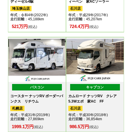
ディーゼル4駆
ィーベン 家ACソーラー
埼玉狭山店
石川店
年式
：令和4年(2022年)
年式
：平成29年(2017年)
走行距離
：45,188km
走行距離
：45,207km
521万円
724.4万円
(税込)
(税込)
バスコン
キャブコン
コースター ナッツRV ボーダーバ
カムロード ナッツRV クレア
ンクス リチウム
5.3Wエボ 家AC FF
札幌店
石川店
年式
：平成31年(2019年)
年式
：平成30年(2018年)
走行距離
：27,869km
走行距離
：36,854km
1999.1万円
986.5万円
(税込)
(税込)