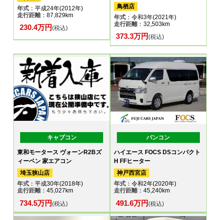
鳥栖店
年式
：平成24年(2012年)
走行距離
：87,829km
年式
：令和3年(2021年)
走行距離
：32,503km
230.4万円
(税込)
373.3万円
(税込)
キャブコン
バンコン
東和モータース ヴォーンR2Bズ
ハイエース FOCS DSコンパクト
ィーベン 家エアコン
H FFヒーター
埼玉狭山店
神戸西宮店
年式
：平成30年(2018年)
年式
：令和2年(2020年)
走行距離
：45,027km
走行距離
：45,240km
734.5万円
491.6万円
(税込)
(税込)