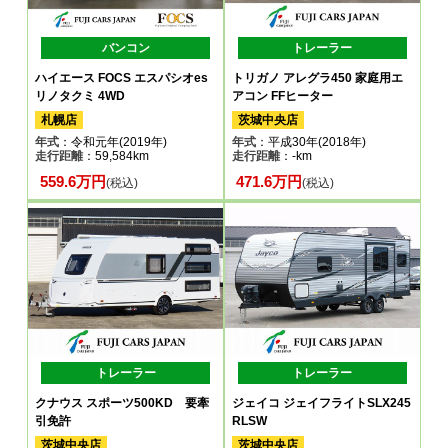
バンコン
トレーラー
ハイエース FOCS エスパシオes
トリガノ アレグラ450 家庭用エ
リノタクミ 4WD
アコン FFヒーター
札幌店
茨城中央店
年式
：令和元年(2019年)
年式
：平成30年(2018年)
走行距離
：59,584km
走行距離
：-km
559.6万円
471.6万円
(税込)
(税込)
トレーラー
トレーラー
クナウス スポーツ500KD 要牽
ジェイコ ジェイフライトSLX245
引免許
RLSW
茨城中央店
茨城中央店