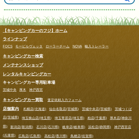
【キャンピングカーのフジ】ホーム
ラインナップ
FOCS
モービルヴェッタ
ローラーチーム
NOVA
輸入トレーラー
キャンピングカー検索
メンテナンスショップ
レンタルキャンピングカー
キャンピングカー専用駐車場
茨城中央
厚木
神戸西宮
キャンピングカー買取
査定依頼入力フォーム
店舗案内
札幌店(北海道)
仙台名取店(宮城県)
茨城中央店(茨城県)
茨城つくば
店(茨城県)
埼玉狭山店(埼玉県)
埼玉寄居店(埼玉県)
柏店(千葉県)
厚木店(神奈川
県)
新潟店(新潟県)
石川店(石川県)
岐阜店(岐阜県)
浜松店(静岡県)
神戸西宮店
(兵庫県)
広島店(広島県)
高松店(香川県)
鳥栖店(佐賀県)