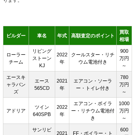
ります。
買取
ビルダー
車名
年式
高額査定のポイント
相場
リビング
900
ローラー
2022
クールスター・リチ
ストーン
万円
チーム
年
ウム電池付き
KJ
～
エースキ
780
エース
2021
エアコン・ソーラ
ャラバン
万円
565CD
年
ー・トイレ付き
ズ
～
エアコン・ボイラ
1000
ツイン
2022
アドリア
ー・リチウム電池付
万円
640SPB
年
き
～
サンリビ
600
2021
FF・ボイラー・ト