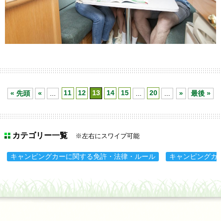
« 先頭
«
...
11
12
13
14
15
...
20
...
»
最後 »
カテゴリー一覧
※左右にスワイプ可能
キャンピングカーに関する免許・法律・ルール
キャンピングカ