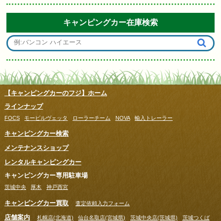
キャンピングカー在庫検索
【キャンピングカーのフジ】ホーム
ラインナップ
FOCS
モービルヴェッタ
ローラーチーム
NOVA
輸入トレーラー
キャンピングカー検索
メンテナンスショップ
レンタルキャンピングカー
キャンピングカー専用駐車場
茨城中央
厚木
神戸西宮
キャンピングカー買取
査定依頼入力フォーム
店舗案内
札幌店(北海道)
仙台名取店(宮城県)
茨城中央店(茨城県)
茨城つくば