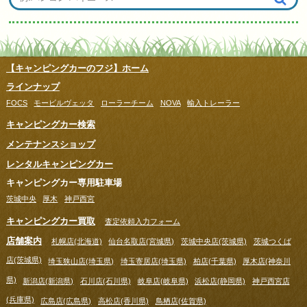
【キャンピングカーのフジ】ホーム
ラインナップ
FOCS
モービルヴェッタ
ローラーチーム
NOVA
輸入トレーラー
キャンピングカー検索
メンテナンスショップ
レンタルキャンピングカー
キャンピングカー専用駐車場
茨城中央
厚木
神戸西宮
キャンピングカー買取
査定依頼入力フォーム
店舗案内
札幌店(北海道)
仙台名取店(宮城県)
茨城中央店(茨城県)
茨城つくば
店(茨城県)
埼玉狭山店(埼玉県)
埼玉寄居店(埼玉県)
柏店(千葉県)
厚木店(神奈川
県)
新潟店(新潟県)
石川店(石川県)
岐阜店(岐阜県)
浜松店(静岡県)
神戸西宮店
(兵庫県)
広島店(広島県)
高松店(香川県)
鳥栖店(佐賀県)