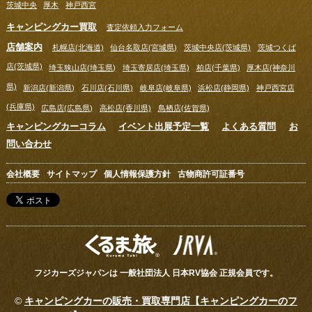
茨城中央
厚木
神戸西宮
キャンピングカー買取
査定依頼入力フォーム
店舗案内
札幌店(北海道)
仙台名取店(宮城県)
茨城中央店(茨城県)
茨城つくば
店(茨城県)
埼玉狭山店(埼玉県)
埼玉寄居店(埼玉県)
柏店(千葉県)
厚木店(神奈川
県)
新潟店(新潟県)
石川店(石川県)
岐阜店(岐阜県)
浜松店(静岡県)
神戸西宮店
(兵庫県)
広島店(広島県)
高松店(香川県)
鳥栖店(佐賀県)
キャンピングカーコラム
イベント出展予定一覧
よくある質問
お
問い合わせ
会社概要
サイトマップ
個人情報保護方針
古物商許可証番号
フジカーズジャパンは 一般社団法人 日本RV協会 正規会員です。
©
キャンピングカーの販売・買取専門店【キャンピングカーのフ