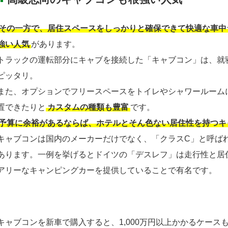
その一方で、居住スペースをしっかりと確保できて快適な車中
強い人気
があります。
トラックの運転部分にキャブを接続した「キャブコン」は、就
ピッタリ。
また、オプションでフリースペースをトイレやシャワールーム
置できたりと
カスタムの種類も豊富
です。
予算に余裕があるならば、ホテルとそん色ない居住性を持つキ
キャブコンは国内のメーカーだけでなく、「クラスC」と呼ば
あります。一例を挙げるとドイツの「デスレフ」は走行性と居
アリーなキャンピングカーを提供していることで有名です。
キャブコンを新車で購入すると、1,000万円以上かかるケース