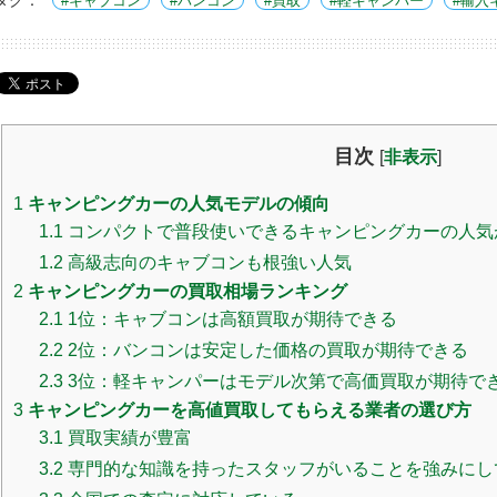
タグ：
キャブコン
バンコン
買取
軽キャンパー
輸入
目次
[
非表示
]
1
キャンピングカーの人気モデルの傾向
1.1
コンパクトで普段使いできるキャンピングカーの人気
1.2
高級志向のキャブコンも根強い人気
2
キャンピングカーの買取相場ランキング
2.1
1位：キャブコンは高額買取が期待できる
2.2
2位：バンコンは安定した価格の買取が期待できる
2.3
3位：軽キャンパーはモデル次第で高価買取が期待で
3
キャンピングカーを高値買取してもらえる業者の選び方
3.1
買取実績が豊富
3.2
専門的な知識を持ったスタッフがいることを強みにし