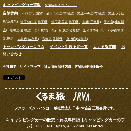
キャンピングカー買取
査定依頼入力フォーム
店舗案内
札幌店(北海道)
仙台名取店(宮城県)
茨城中央店(茨城県)
茨城つくば
店(茨城県)
埼玉狭山店(埼玉県)
埼玉寄居店(埼玉県)
柏店(千葉県)
厚木店(神奈川
県)
新潟店(新潟県)
石川店(石川県)
岐阜店(岐阜県)
浜松店(静岡県)
神戸西宮店
(兵庫県)
広島店(広島県)
高松店(香川県)
鳥栖店(佐賀県)
キャンピングカーコラム
イベント出展予定一覧
よくある質問
お
問い合わせ
会社概要
サイトマップ
個人情報保護方針
古物商許可証番号
フジカーズジャパンは 一般社団法人 日本RV協会 正規会員です。
©
キャンピングカーの販売・買取専門店【キャンピングカーのフ
ジ】
Fuji Cars Japan, All Rights Reserved.