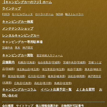
【キャンピングカーのフジ】ホーム
ラインナップ
FOCS
モービルヴェッタ
ローラーチーム
NOVA
輸入トレーラー
キャンピングカー検索
メンテナンスショップ
レンタルキャンピングカー
キャンピングカー専用駐車場
茨城中央
厚木
神戸西宮
キャンピングカー買取
査定依頼入力フォーム
店舗案内
札幌店(北海道)
仙台名取店(宮城県)
茨城中央店(茨城県)
茨城つくば
店(茨城県)
埼玉狭山店(埼玉県)
埼玉寄居店(埼玉県)
柏店(千葉県)
厚木店(神奈川
県)
新潟店(新潟県)
石川店(石川県)
岐阜店(岐阜県)
浜松店(静岡県)
神戸西宮店
(兵庫県)
広島店(広島県)
高松店(香川県)
鳥栖店(佐賀県)
キャンピングカーコラム
イベント出展予定一覧
よくある質問
お
問い合わせ
会社概要
サイトマップ
個人情報保護方針
古物商許可証番号