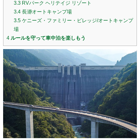
3.3
RVパーク ヘリテイジ リゾート
3.4
長瀞オートキャンプ場
3.5
ケニーズ・ファミリー・ビレッジ/オートキャンプ
場
4
ルールを守って車中泊を楽しもう