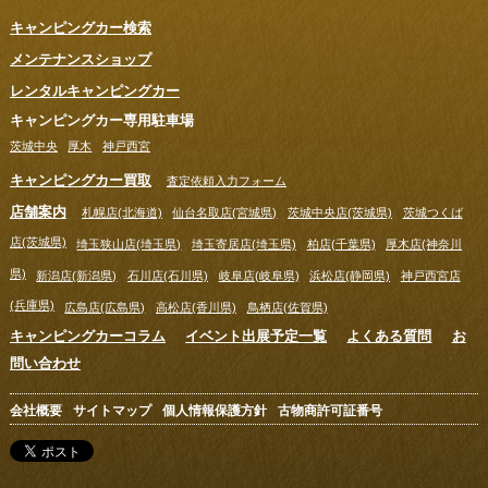
キャンピングカー検索
メンテナンスショップ
レンタルキャンピングカー
キャンピングカー専用駐車場
茨城中央
厚木
神戸西宮
キャンピングカー買取
査定依頼入力フォーム
店舗案内
札幌店(北海道)
仙台名取店(宮城県)
茨城中央店(茨城県)
茨城つくば
店(茨城県)
埼玉狭山店(埼玉県)
埼玉寄居店(埼玉県)
柏店(千葉県)
厚木店(神奈川
県)
新潟店(新潟県)
石川店(石川県)
岐阜店(岐阜県)
浜松店(静岡県)
神戸西宮店
(兵庫県)
広島店(広島県)
高松店(香川県)
鳥栖店(佐賀県)
キャンピングカーコラム
イベント出展予定一覧
よくある質問
お
問い合わせ
会社概要
サイトマップ
個人情報保護方針
古物商許可証番号