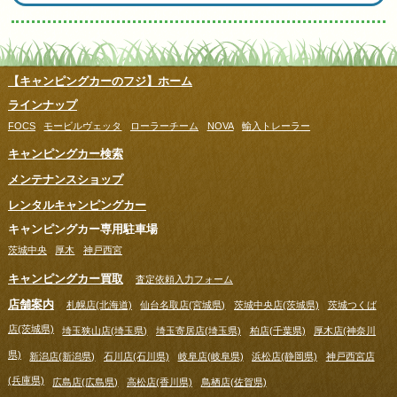
【キャンピングカーのフジ】ホーム
ラインナップ
FOCS
モービルヴェッタ
ローラーチーム
NOVA
輸入トレーラー
キャンピングカー検索
メンテナンスショップ
レンタルキャンピングカー
キャンピングカー専用駐車場
茨城中央
厚木
神戸西宮
キャンピングカー買取
査定依頼入力フォーム
店舗案内
札幌店(北海道)
仙台名取店(宮城県)
茨城中央店(茨城県)
茨城つくば
店(茨城県)
埼玉狭山店(埼玉県)
埼玉寄居店(埼玉県)
柏店(千葉県)
厚木店(神奈川
県)
新潟店(新潟県)
石川店(石川県)
岐阜店(岐阜県)
浜松店(静岡県)
神戸西宮店
(兵庫県)
広島店(広島県)
高松店(香川県)
鳥栖店(佐賀県)