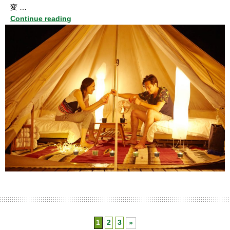
変 …
Continue reading
1
2
3
»