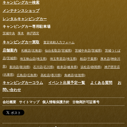
キャンピングカー検索
メンテナンスショップ
レンタルキャンピングカー
キャンピングカー専用駐車場
茨城中央
厚木
神戸西宮
キャンピングカー買取
査定依頼入力フォーム
店舗案内
札幌店(北海道)
仙台名取店(宮城県)
茨城中央店(茨城県)
茨城つくば
店(茨城県)
埼玉狭山店(埼玉県)
埼玉寄居店(埼玉県)
柏店(千葉県)
厚木店(神奈川
県)
新潟店(新潟県)
石川店(石川県)
岐阜店(岐阜県)
浜松店(静岡県)
神戸西宮店
(兵庫県)
広島店(広島県)
高松店(香川県)
鳥栖店(佐賀県)
キャンピングカーコラム
イベント出展予定一覧
よくある質問
お
問い合わせ
会社概要
サイトマップ
個人情報保護方針
古物商許可証番号