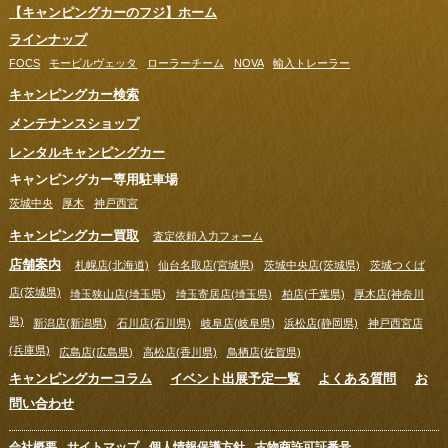
【キャンピングカーのフジ】ホーム
ラインナップ
FOCS
モービルヴェッタ
ローラーチーム
NOVA
輸入トレーラー
キャンピングカー検索
メンテナンスショップ
レンタルキャンピングカー
キャンピングカー専用駐車場
茨城中央
厚木
神戸西宮
キャンピングカー買取
査定依頼入力フォーム
店舗案内
札幌店(北海道)
仙台名取店(宮城県)
茨城中央店(茨城県)
茨城つくば
店(茨城県)
埼玉狭山店(埼玉県)
埼玉寄居店(埼玉県)
柏店(千葉県)
厚木店(神奈川
県)
新潟店(新潟県)
石川店(石川県)
岐阜店(岐阜県)
浜松店(静岡県)
神戸西宮店
(兵庫県)
広島店(広島県)
高松店(香川県)
鳥栖店(佐賀県)
キャンピングカーコラム
イベント出展予定一覧
よくある質問
お
問い合わせ
会社概要
サイトマップ
個人情報保護方針
古物商許可証番号