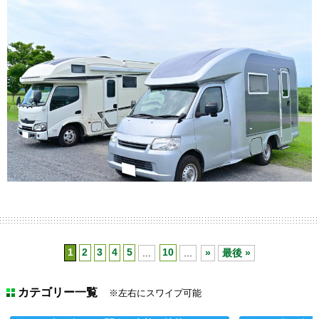
1
2
3
4
5
...
10
...
»
最後 »
カテゴリー一覧
※左右にスワイプ可能