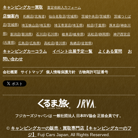
キャンピングカー買取
査定依頼入力フォーム
店舗案内
札幌店(北海道)
仙台名取店(宮城県)
茨城中央店(茨城県)
茨城つくば
店(茨城県)
埼玉狭山店(埼玉県)
埼玉寄居店(埼玉県)
柏店(千葉県)
厚木店(神奈川
県)
新潟店(新潟県)
石川店(石川県)
岐阜店(岐阜県)
浜松店(静岡県)
神戸西宮店
(兵庫県)
広島店(広島県)
高松店(香川県)
鳥栖店(佐賀県)
キャンピングカーコラム
イベント出展予定一覧
よくある質問
お
問い合わせ
会社概要
サイトマップ
個人情報保護方針
古物商許可証番号
フジカーズジャパンは 一般社団法人 日本RV協会 正規会員です。
©
キャンピングカーの販売・買取専門店【キャンピングカーのフ
ジ】
Fuji Cars Japan, All Rights Reserved.