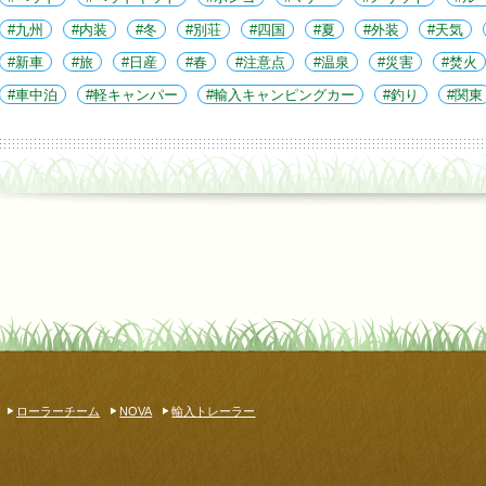
九州
内装
冬
別荘
四国
夏
外装
天気
新車
旅
日産
春
注意点
温泉
災害
焚火
車中泊
軽キャンパー
輸入キャンピングカー
釣り
関東
ローラーチーム
NOVA
輸入トレーラー