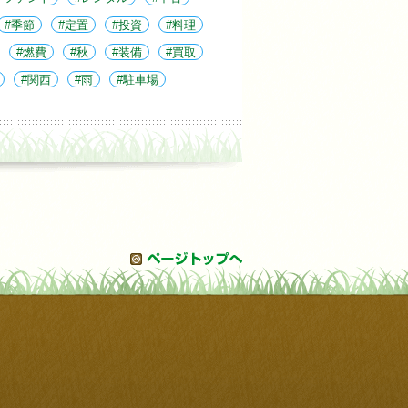
季節
定置
投資
料理
燃費
秋
装備
買取
関西
雨
駐車場