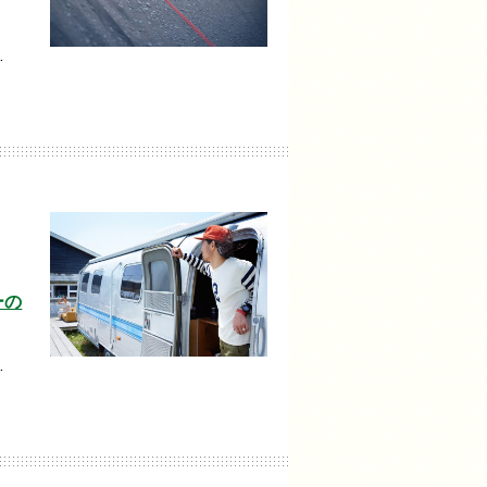
…
ーの
…