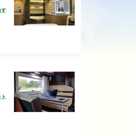
おす
ット