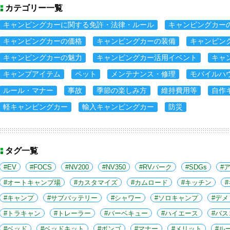
カテゴリー一覧
キャンピングカーに関する免許・法律・ルール
キャンピングカー
キャンピングカーの価格
キャンピングカーの装備
キャンピン
キャンピングカーの魅力
キャンピングカー活用イベント
キャ
キャンプアイテム
ペット
メンテナンス・修理
モバイルハ
ルール・マナー
事故
季節の楽しみ方
維持費用等
自作
軽キャンピングカー
輸入キャンピングカー
防災
タグ一覧
EV
FOCS
NV200
NV350
RVパーク
SDGs
オートキャンプ場
カスタマイズ
カムロード
キッチン
キャンプ
サブバッテリー
シャワー
ソロキャンプ
デメ
トラキャン
トレーラー
バーベキュー
ハイエース
バス
ベッド
ベッドキット
ボンゴ
マナー
メリット
ル