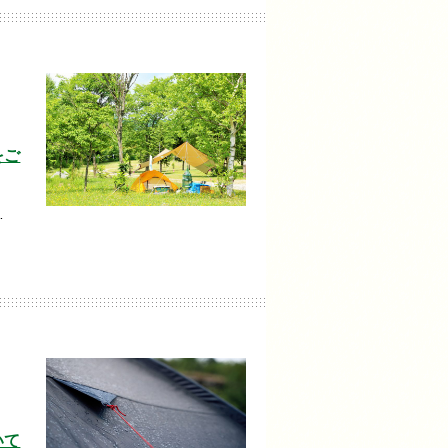
をご
…
いて