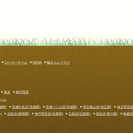
ローラーチーム
NOVA
輸入トレーラー
厚木
神戸西宮
ーム
城県)
茨城中央店(茨城県)
茨城つくば店(茨城県)
埼玉狭山店(埼玉県)
埼玉寄居店
)
浜松店(静岡県)
神戸西宮店(兵庫県)
広島店(広島県)
高松店(香川県)
鳥栖店