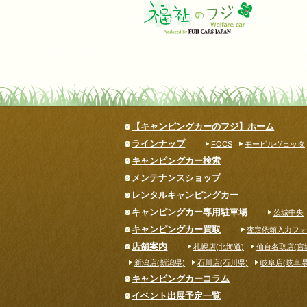
【キャンピングカーのフジ】ホーム
ラインナップ
FOCS
モービルヴェッタ
キャンピングカー検索
メンテナンスショップ
レンタルキャンピングカー
キャンピングカー専用駐車場
茨城中央
キャンピングカー買取
査定依頼入力フォ
店舗案内
札幌店(北海道)
仙台名取店(宮
新潟店(新潟県)
石川店(石川県)
岐阜店(岐阜県
キャンピングカーコラム
イベント出展予定一覧