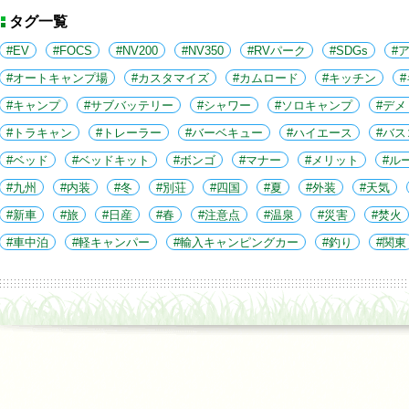
タグ一覧
EV
FOCS
NV200
NV350
RVパーク
SDGs
オートキャンプ場
カスタマイズ
カムロード
キッチン
キャンプ
サブバッテリー
シャワー
ソロキャンプ
デメ
トラキャン
トレーラー
バーベキュー
ハイエース
バス
ベッド
ベッドキット
ボンゴ
マナー
メリット
ル
九州
内装
冬
別荘
四国
夏
外装
天気
新車
旅
日産
春
注意点
温泉
災害
焚火
車中泊
軽キャンパー
輸入キャンピングカー
釣り
関東