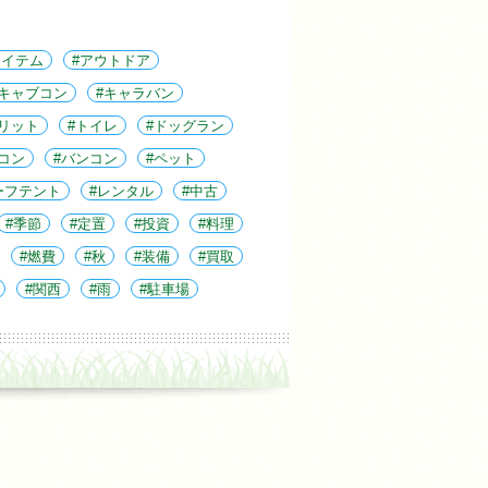
アイテム
アウトドア
キャブコン
キャラバン
リット
トイレ
ドッグラン
コン
バンコン
ペット
ーフテント
レンタル
中古
季節
定置
投資
料理
燃費
秋
装備
買取
関西
雨
駐車場